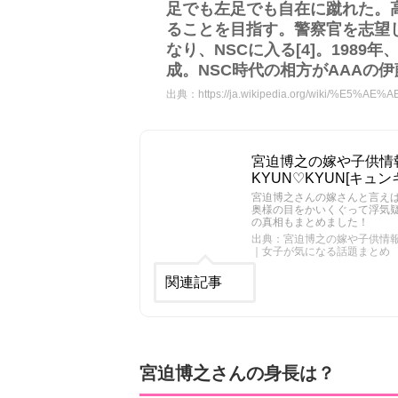
足でも左足でも自在に蹴れた。
ることを目指す。警察官を志望
なり、NSCに入る[4]。198
成。NSC時代の相方がAAAの
出典：
https://ja.wikipedia.org/wiki/%E
宮迫博之の嫁や子供情
KYUN♡KYUN[キ
宮迫博之さんの嫁さんと言え
奥様の目をかいくぐって浮気
の真相もまとめました！
出典：宮迫博之の嫁や子供情報！
｜女子が気になる話題まとめ
関連記事
宮迫博之さんの身長は？