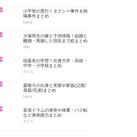
11
小平智の悪行！タクシー事件＆恫
喝事件まとめ
Luccy
12
大塚明夫の嫁と子供情報！結婚と
離婚・再婚した現在まで総まとめ
ririto
13
稲葉友の学歴！出身大学・高校・
中学・小学校まとめ
さくら
14
森敬斗の出身と実家や家族(父親/
母親/兄弟)まとめ
Luccy
15
富栄ドラムの身長や体重・バク転
など身体能力まとめ
さくら