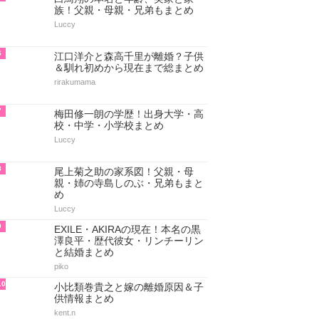
族！父親・母親・兄弟もまとめ
Luccy
6
江口洋介と森高千里が離婚？子供
＆馴れ初めから現在まで総まとめ
rirakumama
7
梅田修一朗の学歴！出身大学・高
校・中学・小学校まとめ
Luccy
8
尾上菊之助の家系図！父親・母
親・姉の寺島しのぶ・兄弟もまと
め
Luccy
9
EXILE・AKIRAの現在！本名の黒
澤良平・歴代彼女・リンチーリン
と結婚まとめ
piko
10
小比類巻貴之と嫁の離婚原因＆子
供情報まとめ
kent.n