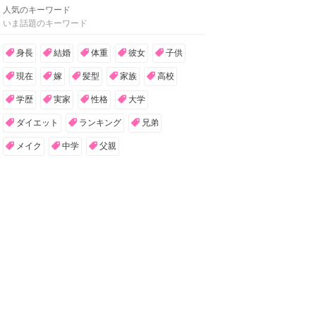
人気のキーワード
いま話題のキーワード
身長
結婚
体重
彼女
子供
現在
嫁
髪型
家族
高校
学歴
実家
性格
大学
ダイエット
ランキング
兄弟
メイク
中学
父親