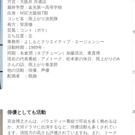
方言：大阪弁 共通語
最終学歴：金光第一高等学校
出身：NSC大阪校7期
コンビ名：雨上がり決死隊
相方：蛍原徹
芸風：コント（ボケ）
立ち位置：左
事務所：よしもとクリエイティブ・エージェンシー
活動時期：1989年 -
同期：名倉潤（ネプチューン）加藤浩次、東貴博
現在の代表番組：アメトーク、松本家の休日、雨上がりのA
さんの話、雨上がり食楽部
他の活動：俳優、声優
配偶者 ：既婚
俳優としても活動
宮迫博之さんは、バラエティー番組で司会を多く務めるほ
か、大河ドラマに出演するなど、俳優活動も多くされてい
ます。演技力の高さも評価されていますね。また、トーク