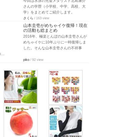
今回は水泳の元金メダリスト北島康介
さんの学歴（小学校、中学、高校、大
学）をまとめてご紹介します。
さくら
/ 163 view
山本圭壱がめちゃイケ復帰！現在
の活動も総まとめ
2016年、極楽とんぼの山本圭壱さんが
めちゃイケに10年ぶりに一時復帰しま
した。そんな山本圭壱さんの不祥事
の…
piko
/ 92 view