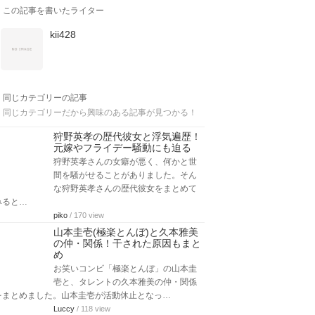
この記事を書いたライター
kii428
同じカテゴリーの記事
同じカテゴリーだから興味のある記事が見つかる！
狩野英孝の歴代彼女と浮気遍歴！
元嫁やフライデー騒動にも迫る
狩野英孝さんの女癖が悪く、何かと世
間を騒がせることがありました。そん
な狩野英孝さんの歴代彼女をまとめて
みると…
piko
/ 170 view
山本圭壱(極楽とんぼ)と久本雅美
の仲・関係！干された原因もまと
め
お笑いコンビ「極楽とんぼ」の山本圭
壱と、タレントの久本雅美の仲・関係
をまとめました。山本圭壱が活動休止となっ…
Luccy
/ 118 view