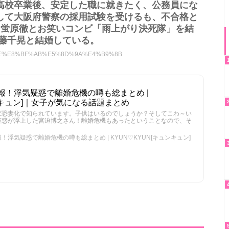
高校卒業後、安定した職に就きたく、公務員にな
して大阪府警察の採用試験を受けるも、不合格と
9年、蛍原徹とお笑いコンビ「雨上がり決死隊」を結
伊藤千晃と結婚している。
5%AE%AE%E8%BF%AB%E5%8D%9A%E4%B9%8B
報！浮気疑惑で離婚危機の噂も総まとめ |
ュンキュン]｜女子が気になる話題まとめ
ば恐妻化で知られています。子供はいるのでしょうか？そしてこわ～い
疑惑が浮上した宮迫博之さん！離婚危機もあったということなので、そ
浮気疑惑で離婚危機の噂も総まとめ | KYUN♡KYUN[キュンキュン]