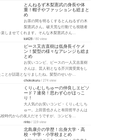
とんねるず木梨憲武の身長や体
重！帽子やファッションも総まと
め
お茶の間を明るくするとんねるずの木
梨憲武さん。破天荒な行動でも視聴者
を楽しませてくれます。そんな木梨憲武さん…
kii428
/ 80 view
ピース又吉直樹は低身長イケメ
ン！髪型の様々なアレンジも総ま
とめ
お笑いコンビ、ピースの一人又吉直樹
さんは、芸人初となる芥川賞受賞をし
たことが話題となりましたね。髪型のせいか…
chokokuru
/ 274 view
くりぃむしちゅーの仲良しエピソ
ード７連発！思わず心がほっこ
り！
大人気のお笑いコンビ・くりぃむしち
ゅー。上田晋也さんと有田哲平さんは
高校時代からの友人だそうですが、コンビを…
ririto
/ 119 view
北島康介の学歴！出身大学・高
校・中学・小学校まとめ