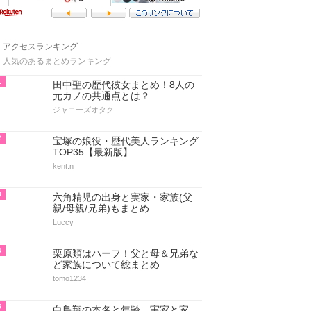
アクセスランキング
人気のあるまとめランキング
1
田中聖の歴代彼女まとめ！8人の
元カノの共通点とは？
ジャニーズオタク
2
宝塚の娘役・歴代美人ランキング
TOP35【最新版】
kent.n
3
六角精児の出身と実家・家族(父
親/母親/兄弟)もまとめ
Luccy
4
栗原類はハーフ！父と母＆兄弟な
ど家族について総まとめ
tomo1234
5
白鳥翔の本名と年齢、実家と家