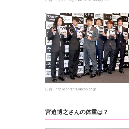
出典：
http://contents.oricon.co.jp
宮迫博之さんの体重は？