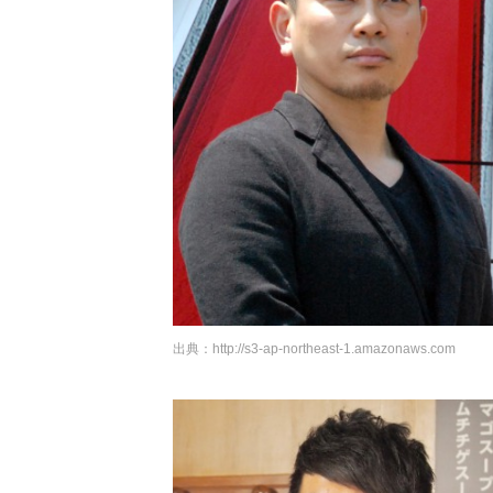
出典：
http://s3-ap-northeast-1.amazonaws.com