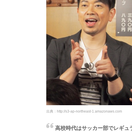
出典：
http://s3-ap-northeast-1.amazonaws.com
高校時代はサッカー部でレギュ