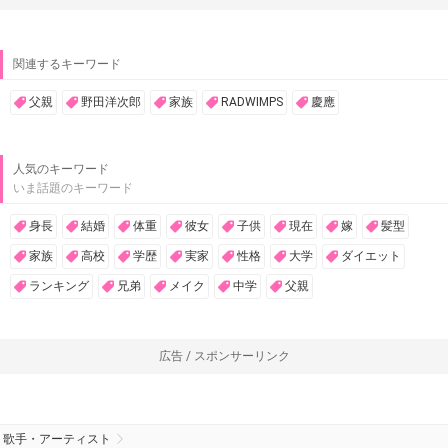
関連するキーワード
父親
野田洋次郎
家族
RADWIMPS
慶應
人気のキーワード
いま話題のキーワード
身長
結婚
体重
彼女
子供
現在
嫁
髪型
家族
高校
学歴
実家
性格
大学
ダイエット
ランキング
兄弟
メイク
中学
父親
広告 / スポンサーリンク
歌手・アーティスト