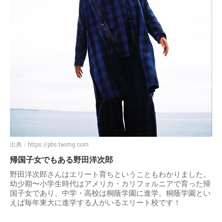
出典：
https://pbs.twimg.com
帰国子女でもある野田洋次郎
野田洋次郎さんはエリート育ちということもわかりました。
幼少期〜小学生時代はアメリカ・カリフォルニアで育った帰
国子女であり、中学・高校は桐蔭学園に進学。桐蔭学園とい
えば毎年東大に進学する人がいるエリート校です！