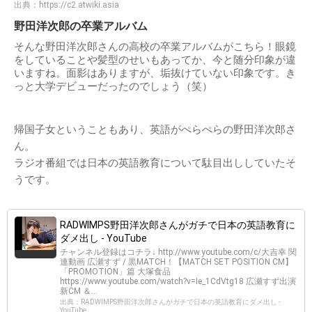
出典：
https://c2.atwiki.asia
野田洋次郎の卒業アルバム
そんな野田洋次郎さんの高校の卒業アルバムがこちら！眼鏡
をしていることや髪型のせいもあってか、今と随分印象が違
いますね。面影はありますが、垢抜けていない印象です。き
っと大学デビューだったのでしょう（笑）
帰国子女ということもあり、英語がぺらぺらの野田洋次郎さ
ん。
ラジオ番組では日本の英語教育について駄目出ししていたそ
うです。
RADWIMPS野田洋次郎さんがガチで日本の英語教育に
ダメ出し - YouTube
チャンネル登録はコチラ↓ http://www.youtube.com/c/大吉幸 関
連動画 広瀬すず / 黒MATCH！【MATCH SET POSITION CM】
「PROMOTION」篇 大塚食品
https://www.youtube.com/watch?v=Ie_1CdVtg18 広瀬すず出演
新CM ＆...
出典：RADWIMPS野田洋次郎さんがガチで日本の英語教育にダメ出し -
YouTube