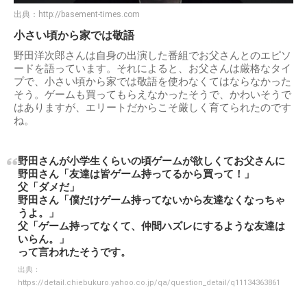
出典：
http://basement-times.com
小さい頃から家では敬語
野田洋次郎さんは自身の出演した番組でお父さんとのエピソ
ードを語っています。それによると、お父さんは厳格なタイ
プで、小さい頃から家では敬語を使わなくてはならなかった
そう。ゲームも買ってもらえなかったそうで、かわいそうで
はありますが、エリートだからこそ厳しく育てられたのです
ね。
野田さんが小学生くらいの頃ゲームが欲しくてお父さんに
野田さん「友達は皆ゲーム持ってるから買って！」
父「ダメだ」
野田さん「僕だけゲーム持ってないから友達なくなっちゃ
うよ。」
父「ゲーム持ってなくて、仲間ハズレにするような友達は
いらん。」
って言われたそうです。
出典：
https://detail.chiebukuro.yahoo.co.jp/qa/question_detail/q11134363861