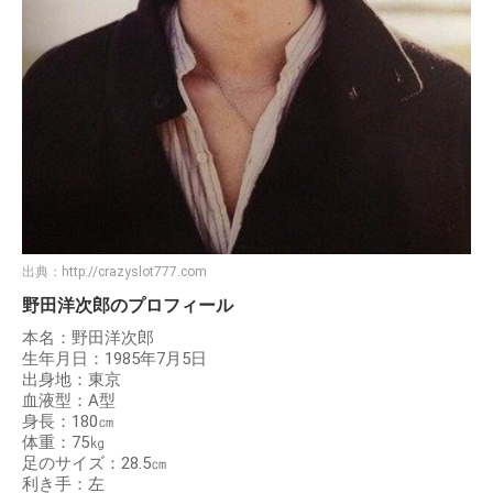
出典：
http://crazyslot777.com
野田洋次郎のプロフィール
本名：野田洋次郎
生年月日：1985年7月5日
出身地：東京
血液型：A型
身長：180㎝
体重：75㎏
足のサイズ：28.5㎝
利き手：左