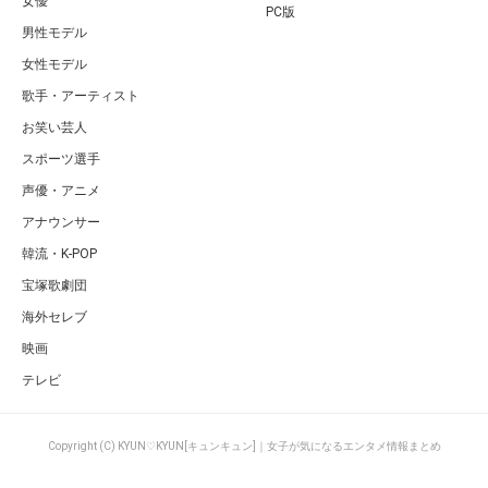
女優
PC版
男性モデル
女性モデル
歌手・アーティスト
お笑い芸人
スポーツ選手
声優・アニメ
アナウンサー
韓流・K-POP
宝塚歌劇団
海外セレブ
映画
テレビ
Copyright (C) KYUN♡KYUN[キュンキュン]｜女子が気になるエンタメ情報まとめ