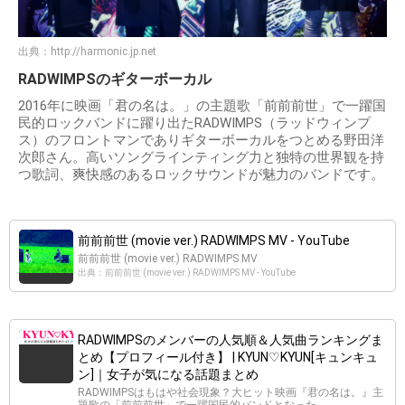
出典：
http://harmonic.jp.net
RADWIMPSのギターボーカル
2016年に映画「君の名は。」の主題歌「前前前世」で一躍国
民的ロックバンドに躍り出たRADWIMPS（ラッドウィンプ
ス）のフロントマンでありギターボーカルをつとめる野田洋
次郎さん。高いソングラインティング力と独特の世界観を持
つ歌詞、爽快感のあるロックサウンドが魅力のバンドです。
前前前世 (movie ver.) RADWIMPS MV - YouTube
前前前世 (movie ver.) RADWIMPS MV
出典：前前前世 (movie ver.) RADWIMPS MV - YouTube
RADWIMPSのメンバーの人気順＆人気曲ランキングま
とめ【プロフィール付き】 | KYUN♡KYUN[キュンキュ
ン]｜女子が気になる話題まとめ
RADWIMPSはもはや社会現象？大ヒット映画『君の名は。』主
題歌の「前前前世」で一躍国民的バンドとなった