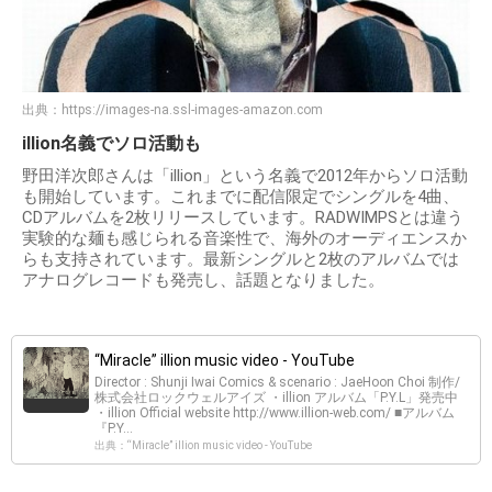
出典：
https://images-na.ssl-images-amazon.com
illion名義でソロ活動も
野田洋次郎さんは「illion」という名義で2012年からソロ活動
も開始しています。これまでに配信限定でシングルを4曲、
CDアルバムを2枚リリースしています。RADWIMPSとは違う
実験的な麺も感じられる音楽性で、海外のオーディエンスか
らも支持されています。最新シングルと2枚のアルバムでは
アナログレコードも発売し、話題となりました。
“Miracle” illion music video - YouTube
Director : Shunji Iwai Comics & scenario : JaeHoon Choi 制作/
株式会社ロックウェルアイズ ・illion アルバム「P.Y.L」発売中
・illion Official website http://www.illion-web.com/ ■アルバム
『P.Y...
出典：“Miracle” illion music video - YouTube