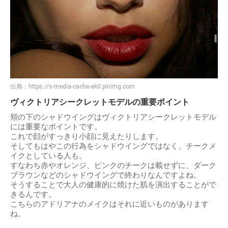
出典：
https://s-media-cache-ak0.pinimg.com
ヴィクトリアシークレットモデルの重要ポイント
頬の下のシャドウイングはヴィクトリアシークレットモデル
には重要なポイントです。
これで顔がすっきり小顔に見えたりします。
そしてもはやこの行為をシャドウイングではなく、チークメ
イクとしている人も。
すなわち赤やオレンジ、ピンクのチークは載せずに、ダーク
ブラウンなどのシャドウイングで終わりなんですよね。
そうすることで大人の健康的に焼けた肌を演出することがで
きるんです。
こちらのアドリアナのメイクはそれに近いものがあります
ね。