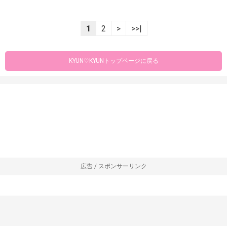
1
2
>
>>|
KYUN♡KYUNトップページに戻る
広告 / スポンサーリンク