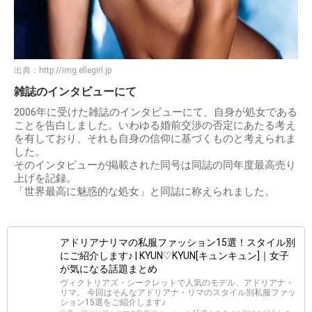
出典：
http://img.ellegirl.jp
雑誌のインタビューにて
2006年に受けた雑誌のインタビューにて、自身が処女である
ことを告白しました。いわゆる婚前交渉の否定にあたる考え
を有しており、それも自身の信仰に基づくものと考えられま
した。
そのインタビューが掲載された同号は同誌の同年度最高売り
上げを記録。
「世界最高に魅惑的な処女」と同誌に称えられました。
アドリアナリマの私服ファッション15選！スタイル別
にご紹介します♪ | KYUN♡KYUN[キュンキュン]｜女子
が気になる話題まとめ
ヴィクトリアズ・シークレットで人気のモデル、アドリアナ・
リマ。 今回はそんなアドリアナ・リマのスタイル別私服ファッ
ション15選をご紹介します♪