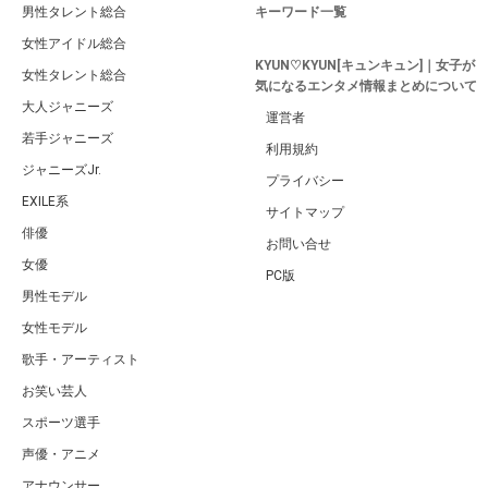
男性タレント総合
キーワード一覧
女性アイドル総合
KYUN♡KYUN[キュンキュン]｜女子が
女性タレント総合
気になるエンタメ情報まとめについて
大人ジャニーズ
運営者
若手ジャニーズ
利用規約
ジャニーズJr.
プライバシー
EXILE系
サイトマップ
俳優
お問い合せ
女優
PC版
男性モデル
女性モデル
歌手・アーティスト
お笑い芸人
スポーツ選手
声優・アニメ
アナウンサー