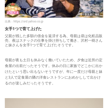
出典：
https://ord.yahoo.co.jp
女手1つで育て上げた
父親が残した多額の借金を返済する為、母親は昼は化粧品販
売、夜はスナックの仕事を掛け持ちして働き、沢村一樹さん
と妹さんを女手1つで育て上げたそうです。
母親が夜も土日も休みなく働いていたため、夕食は近所の定
食屋の出前だったそうです。休みの日に家族でどこかに出か
けたという思い出もないそうですが、年に一度だけ母親と妹
と3人で定食屋の隣の洋食レストランにおめかしして出かけ
るのが楽しみだったそうです。