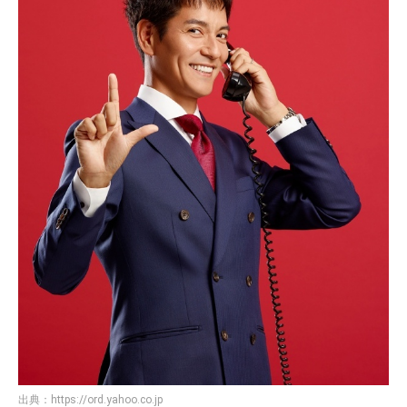
出典：
https://ord.yahoo.co.jp