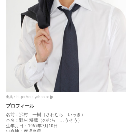
出典：
https://ord.yahoo.co.jp
プロフィール
名前：沢村 一樹（さわむら いっき）
本名：野村 耕蔵（のむら こうぞう）
生年月日：1967年7月10日
出身地：鹿児島県