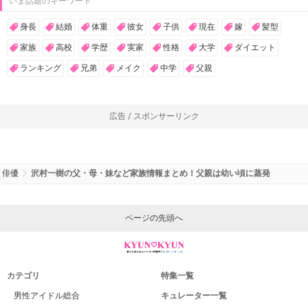
いま話題のキーワード
身長
結婚
体重
彼女
子供
現在
嫁
髪型
家族
高校
学歴
実家
性格
大学
ダイエット
ランキング
兄弟
メイク
中学
父親
広告 / スポンサーリンク
俳優
沢村一樹の父・母・妹など家族情報まとめ！父親は幼い頃に蒸発
ページの先頭へ
カテゴリ
特集一覧
男性アイドル総合
キュレーター一覧