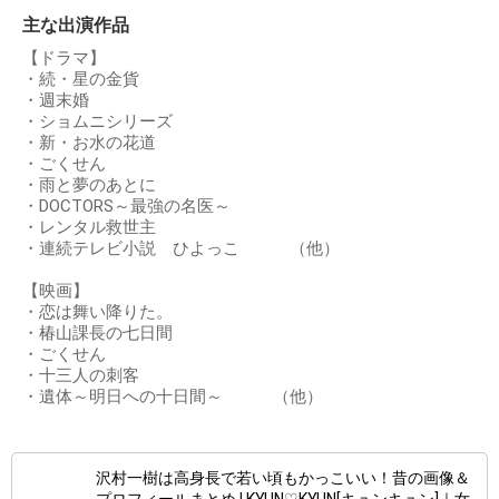
主な出演作品
【ドラマ】
・続・星の金貨
・週末婚
・ショムニシリーズ
・新・お水の花道
・ごくせん
・雨と夢のあとに
・DOCTORS～最強の名医～
・レンタル救世主
・連続テレビ小説 ひよっこ （他）
【映画】
・恋は舞い降りた。
・椿山課長の七日間
・ごくせん
・十三人の刺客
・遺体～明日への十日間～ （他）
沢村一樹は高身長で若い頃もかっこいい！昔の画像＆
プロフィールまとめ | KYUN♡KYUN[キュンキュン]｜女