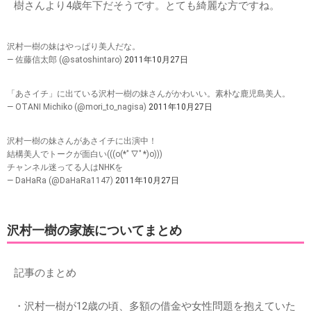
樹さんより4歳年下だそうです。とても綺麗な方ですね。
沢村一樹の妹はやっぱり美人だな。
— 佐藤信太郎 (@satoshintaro)
2011年10月27日
「あさイチ」に出ている沢村一樹の妹さんがかわいい。素朴な鹿児島美人。
— OTANI Michiko (@mori_to_nagisa)
2011年10月27日
沢村一樹の妹さんがあさイチに出演中！
結構美人でトークが面白い(((o(*ﾟ▽ﾟ*)o)))
チャンネル迷ってる人はNHKを
— DaHaRa (@DaHaRa1147)
2011年10月27日
沢村一樹の家族についてまとめ
記事のまとめ
・沢村一樹が12歳の頃、多額の借金や女性問題を抱えていた