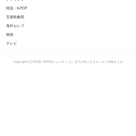
韓流・K-POP
宝塚歌劇団
海外セレブ
映画
テレビ
Copyright (C) KYUN♡KYUN[キュンキュン]｜女子が気になるエンタメ情報まとめ