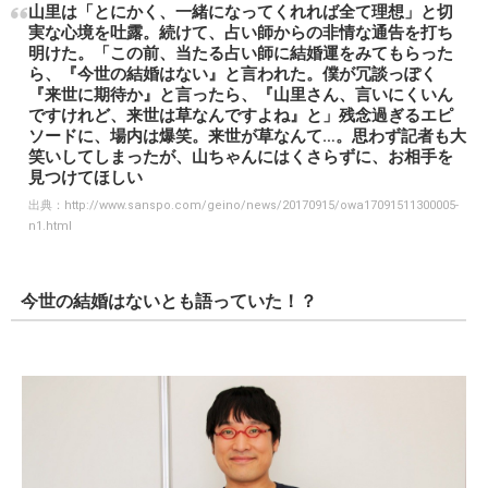
山里は「とにかく、一緒になってくれれば全て理想」と切
実な心境を吐露。続けて、占い師からの非情な通告を打ち
明けた。「この前、当たる占い師に結婚運をみてもらった
ら、『今世の結婚はない』と言われた。僕が冗談っぽく
『来世に期待か』と言ったら、『山里さん、言いにくいん
ですけれど、来世は草なんですよね』と」残念過ぎるエピ
ソードに、場内は爆笑。来世が草なんて…。思わず記者も大
笑いしてしまったが、山ちゃんにはくさらずに、お相手を
見つけてほしい
出典：
http://www.sanspo.com/geino/news/20170915/owa17091511300005-
n1.html
今世の結婚はないとも語っていた！？