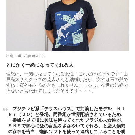
出典：
http://getnews.jp
とにかく一緒になってくれる人
理想は、一緒になってくれる女性！これだけだそうです！山
里亮太さんクラスの芸人さんと結婚したら、女性は玉の輿で
すね！案外モテるのかもしれません。しかし、今世は結婚で
きないと言われてしまったそうです・・・。
フジテレビ系「テラスハウス」で共演したモデル、Ｎｉ
ｋｉ（２０）と登場。同番組が世界配信されているため、
「番組を見て僕に興味を持ってくれたブラジル人女性が、
ＳＮＳで熱心に愛の言葉をささやいてくれる」と恋人候補
の存在を告白。翻訳ソフトを使って連絡していることを明