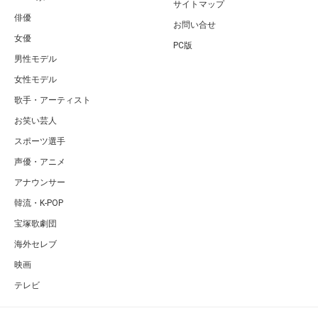
サイトマップ
俳優
お問い合せ
女優
PC版
男性モデル
女性モデル
歌手・アーティスト
お笑い芸人
スポーツ選手
声優・アニメ
アナウンサー
韓流・K-POP
宝塚歌劇団
海外セレブ
映画
テレビ