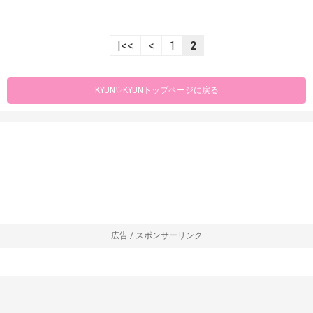
|<<
<
1
2
KYUN♡KYUNトップページに戻る
広告 / スポンサーリンク