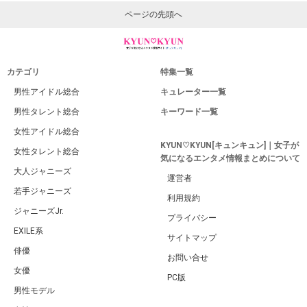
ページの先頭へ
カテゴリ
特集一覧
男性アイドル総合
キュレーター一覧
男性タレント総合
キーワード一覧
女性アイドル総合
KYUN♡KYUN[キュンキュン]｜女子が
女性タレント総合
気になるエンタメ情報まとめについて
大人ジャニーズ
運営者
若手ジャニーズ
利用規約
ジャニーズJr.
プライバシー
EXILE系
サイトマップ
俳優
お問い合せ
女優
PC版
男性モデル