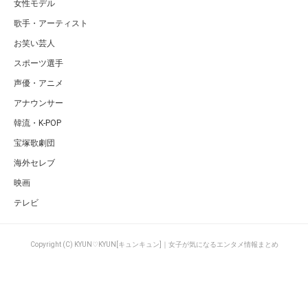
女性モデル
歌手・アーティスト
お笑い芸人
スポーツ選手
声優・アニメ
アナウンサー
韓流・K-POP
宝塚歌劇団
海外セレブ
映画
テレビ
Copyright (C) KYUN♡KYUN[キュンキュン]｜女子が気になるエンタメ情報まとめ