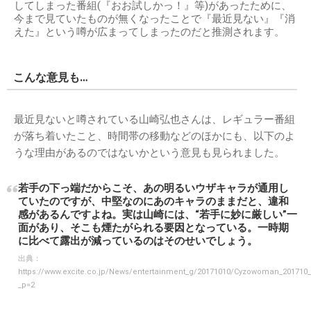
してしまった番組(『おお試しかっ！』等)があったために、
今まで見ていたものが無くなったことで『最近見ない』『消
えた』という噂が広まってしまったのだと推測されます。
こんな意見も…
最近見ないと噂されている山崎弘也さんは、レギュラー番組
が落ち着いたこと、時間帯の移動などのほかにも、以下のよ
うな理由があるのではないかという意見も見られました。
若手の下っ端だからこそ、あの明るいウザキャラが通用し
ていたのですが、中堅なのにあのキャラのままだと、違和
感があるんですよね。実は山崎には、“若手に妙に厳しい”一
面があり、そこも煙たがられる要因となっている。一時期
に比べて露出が減っているのはそのせいでしょう。
出典：
https://www.excite.co.jp/News/entertainment_g/20171010/Cyzowoman_201710_
_p=2