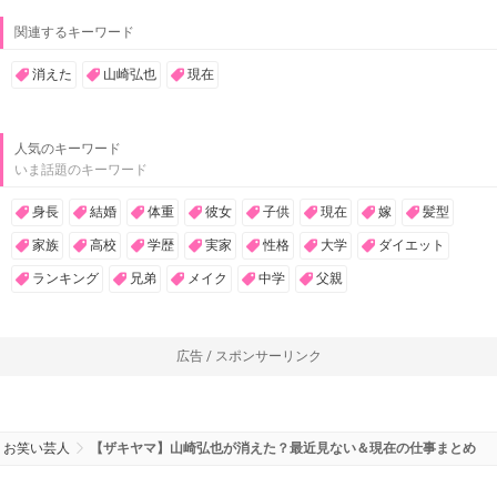
関連するキーワード
消えた
山崎弘也
現在
人気のキーワード
いま話題のキーワード
身長
結婚
体重
彼女
子供
現在
嫁
髪型
家族
高校
学歴
実家
性格
大学
ダイエット
ランキング
兄弟
メイク
中学
父親
広告 / スポンサーリンク
お笑い芸人
【ザキヤマ】山崎弘也が消えた？最近見ない＆現在の仕事まとめ