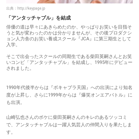
出典：
http://keypage.jp
「アンタッチャブル」を結成
俳優の道は早々にあきらめたのか、やっぱりお笑いを目指そ
うと気が変わったのかは分かりませんが、その後プロダクシ
ョン人力舎のお笑い養成スクール『JCA』に第三期生として
入学。
そこで出会ったスクールの同期生である柴田英嗣さんとお笑
いコンビ「アンタッチャブル」を結成し、1995年にデビュー
されました。
1990年代後半からは『ボキャブラ天国』への出演により知名
度が上昇し、さらに1999年からは『爆笑オンエアバトル』に
も出演。
山崎弘也さんのボケに柴田英嗣さんのキレのあるツッコミ
で、アンタッチャブルは一躍人気芸人の仲間入りを果たしま
す。