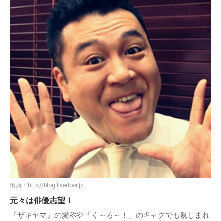
出典：
http://blog.livedoor.jp
元々は俳優志望！
『ザキヤマ』の愛称や「く～る～！」のギャグでも親しまれ