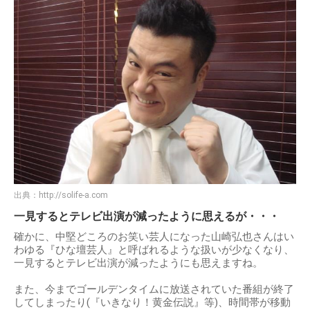
出典：
http://solife-a.com
一見するとテレビ出演が減ったように思えるが・・・
確かに、中堅どころのお笑い芸人になった山崎弘也さんはい
わゆる『ひな壇芸人』と呼ばれるような扱いが少なくなり、
一見するとテレビ出演が減ったようにも思えますね。
また、今までゴールデンタイムに放送されていた番組が終了
してしまったり(『いきなり！黄金伝説』等)、時間帯が移動