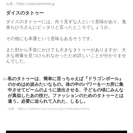
出典：
https://www.pinterest.jp
ダイスのタトゥー
ダイスのタトゥーには、向う見ずな人という意味があり、鬼
束ちひろさんにピッタリと言ったところでしょうか。
その他にも幸運という意味もあるそうです。
また肘から手首にかけても大きなタトゥーがありますが、大
きな画像を見つけられなかったため詳しいことが分かりませ
んでした。
私のタトゥーは、簡単に言っちゃえば『ドラゴンボール』
のかめはめ波みたいなもの。体の中のパワーを一カ所に集
中させてビームのように放出させる、子どもの頃にみんな
が真似したあの技だ。ファッションのためのタトゥーとは
違う。必要に迫られて入れた、しるし。
出典：
https://natalie.mu/music/pp/onitsukachihiro