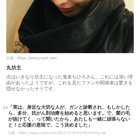
出典：
https://www.j-cast.com
丸坊主
次はいきなり坊主になった鬼束ちひろさん。これには深い理
由があったようですが、これを見たファンや関係者は驚きを
隠せなかったそうです。
「実は、身近な大切な人が、ガンと診断され、もしかした
ら、多分、抗がん剤治療を始めると思います。で、髪の毛
が抜けてく、って聞いたから、あたしも一緒に頑張らない
と！と応援の意味で、こう決めました」
出典：
https://www.j-cast.com/2017/11/01312799.html?p=all