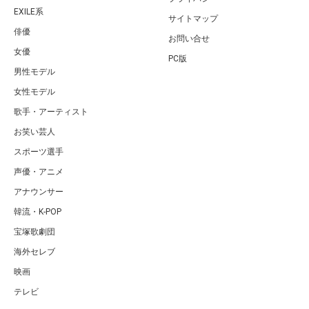
EXILE系
サイトマップ
俳優
お問い合せ
女優
PC版
男性モデル
女性モデル
歌手・アーティスト
お笑い芸人
スポーツ選手
声優・アニメ
アナウンサー
韓流・K-POP
宝塚歌劇団
海外セレブ
映画
テレビ