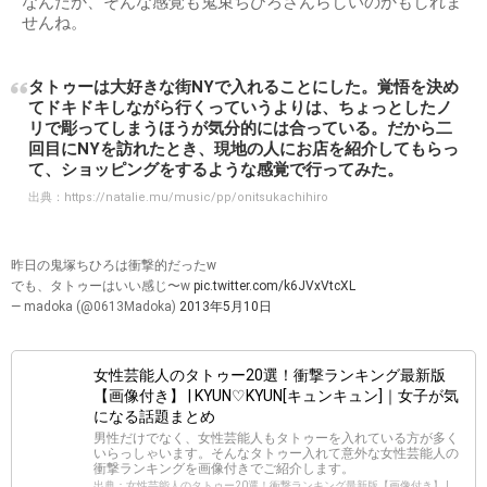
なんだか、そんな感覚も鬼束ちひろさんらしいのかもしれま
せんね。
タトゥーは大好きな街NYで入れることにした。覚悟を決め
てドキドキしながら行くっていうよりは、ちょっとしたノ
リで彫ってしまうほうが気分的には合っている。だから二
回目にNYを訪れたとき、現地の人にお店を紹介してもらっ
て、ショッピングをするような感覚で行ってみた。
出典：
https://natalie.mu/music/pp/onitsukachihiro
昨日の鬼塚ちひろは衝撃的だったw
でも、タトゥーはいい感じ〜w
pic.twitter.com/k6JVxVtcXL
— madoka (@0613Madoka)
2013年5月10日
女性芸能人のタトゥー20選！衝撃ランキング最新版
【画像付き】 | KYUN♡KYUN[キュンキュン]｜女子が気
になる話題まとめ
男性だけでなく、女性芸能人もタトゥーを入れている方が多く
いらっしゃいます。そんなタトゥー入れて意外な女性芸能人の
衝撃ランキングを画像付きでご紹介します。
出典：女性芸能人のタトゥー20選！衝撃ランキング最新版【画像付き】 |