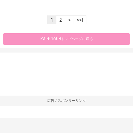
1
2
>
>>|
KYUN♡KYUNトップページに戻る
広告 / スポンサーリンク