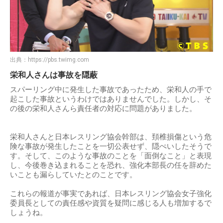
出典：
https://pbs.twimg.com
栄和人さんは事故を隠蔽
スパーリング中に発生した事故であったため、栄和人の手で
起こした事故というわけではありませんでした。しかし、そ
の後の栄和人さんら責任者の対応に問題がありました。
栄和人さんと日本レスリング協会幹部は、頚椎損傷という危
険な事故が発生したことを一切公表せず、隠ぺいしたそうで
す。そして、このような事故のことを「面倒なこと」と表現
し、今後巻き込まれることを恐れ、強化本部長の任を辞めた
いことも漏らしていたとのことです。
これらの報道が事実であれば、日本レスリング協会女子強化
委員長としての責任感や資質を疑問に感じる人も増加するで
しょうね。