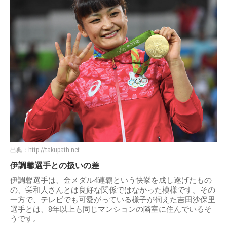
出典：
http://takupath.net
伊調馨選手との扱いの差
伊調馨選手は、金メダル4連覇という快挙を成し遂げたもの
の、栄和人さんとは良好な関係ではなかった模様です。その
一方で、テレビでも可愛がっている様子が伺えた吉田沙保里
選手とは、8年以上も同じマンションの隣室に住んでいるそ
うです。