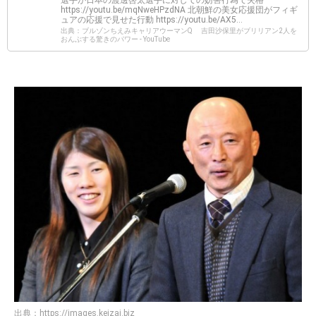
https://youtu.be/mqNweHPzdNA 北朝鮮の美女応援団がフィギ
ュアの応援で見せた行動 https://youtu.be/AX5...
出典：ブルゾンちえみキャリアウーマンQ 吉田沙保里がブリリアン2人を
おんぶする驚きのパワー - YouTube
出典：
https://images.keizai.biz