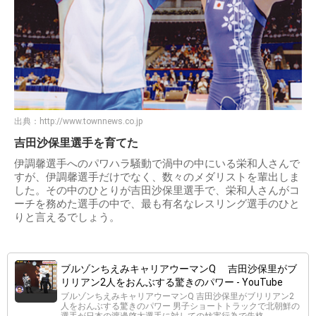
出典：
http://www.townnews.co.jp
吉田沙保里選手を育てた
伊調馨選手へのパワハラ騒動で渦中の中にいる栄和人さんで
すが、伊調馨選手だけでなく、数々のメダリストを輩出しま
した。その中のひとりが吉田沙保里選手で、栄和人さんがコ
ーチを務めた選手の中で、最も有名なレスリング選手のひと
りと言えるでしょう。
ブルゾンちえみキャリアウーマンQ 吉田沙保里がブ
リリアン2人をおんぶする驚きのパワー - YouTube
ブルゾンちえみキャリアウーマンQ 吉田沙保里がブリリアン2
人をおんぶする驚きのパワー 男子ショートトラックで北朝鮮の
選手が日本の渡邊啓太選手に対しての妨害行為で失格