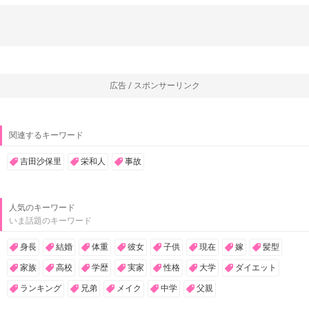
広告 / スポンサーリンク
関連するキーワード
吉田沙保里
栄和人
事故
人気のキーワード
いま話題のキーワード
身長
結婚
体重
彼女
子供
現在
嫁
髪型
家族
高校
学歴
実家
性格
大学
ダイエット
ランキング
兄弟
メイク
中学
父親