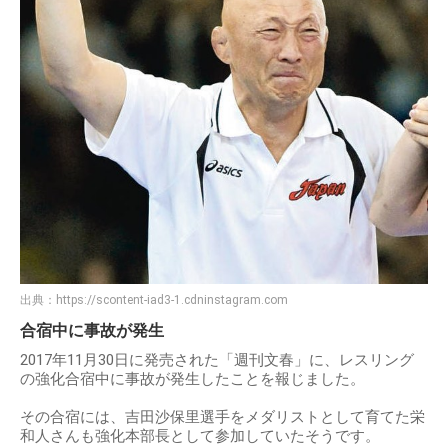
出典：
https://scontent-iad3-1.cdninstagram.com
合宿中に事故が発生
2017年11月30日に発売された「週刊文春」に、レスリング
の強化合宿中に事故が発生したことを報じました。
その合宿には、吉田沙保里選手をメダリストとして育てた栄
和人さんも強化本部長として参加していたそうです。