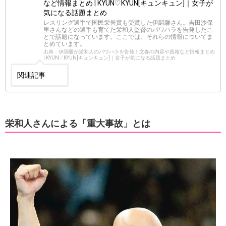
など情報まとめ | KYUN♡KYUN[キュンキュン]｜女子が
気になる話題まとめ
レスリング選手で国民栄誉賞も受賞した伊調馨さん。吉田沙保
里さんなどの選手も育てた栄和人監督のパワハラを告発したこ
とで話題になっています。ここでは、それらの情報についてま
とめています。
出典：伊調馨が栄和人のパワハラを告発！文春の内容や真相など情報まとめ
| KYUN♡KYUN[キュンキュン]｜女子が気になる話題まとめ
関連記事
栄和人さんによる「重大事故」とは