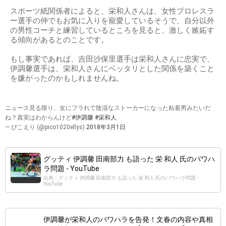
スポーツ紙関係者によると、栄和人さんは、女性プロレスラ
ー選手の仲でもお気に入りを寵愛しているそうで、自分以外
の男性コーチと練習しているところを見ると、激しく嫉妬す
る傾向があるとのことです。
もし事実であれば、吉田沙保里選手は栄和人さんに忠実で、
伊調馨選手は、栄和人さんにベッタリとした関係を築くこと
を嫌がったのかもしれませんね。
ニュース見る限り、女にフラれて陰湿なストーカーになった粘着男みたいだ
ね？真実はわからんけど
#伊調馨
#栄和人
— ぴこえり (@pico1020ellys)
2018年3月1日
グッティ 伊調馨 田南部力 も語った 栄 和人 氏のパワハ
ラ問題 - YouTube
出典：グッティ 伊調馨 田南部力 も語った 栄 和人 氏のパワハラ問題 -
YouTube
伊調馨が栄和人のパワハラを告発！文春の内容や真相