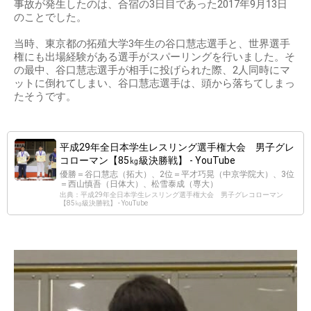
事故が発生したのは、合宿の3日目であった2017年9月13日
のことでした。
当時、東京都の拓殖大学3年生の谷口慧志選手と、世界選手
権にも出場経験がある選手がスパーリングを行いました。そ
の最中、谷口慧志選手が相手に投げられた際、2人同時にマ
ットに倒れてしまい、谷口慧志選手は、頭から落ちてしまっ
たそうです。
平成29年全日本学生レスリング選手権大会 男子グレ
コローマン【85㎏級決勝戦】 - YouTube
優勝＝谷口慧志（拓大）、2位＝平才巧晃（中京学院大）、3位
＝西山慎吾（日体大）、松雪泰成（専大）
出典：平成29年全日本学生レスリング選手権大会 男子グレコローマン
【85㎏級決勝戦】 - YouTube