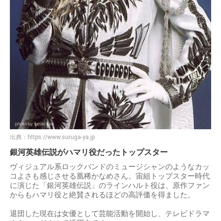
出典：
https://www.suruga-ya.jp
銀河英雄伝説がハマリ役だったトップスター
ヴィジュアル系ロックバンドのミュージシャンのようなカッ
コよさも感じさせる凰稀かなめさん。宙組トップスター時代
に演じた「銀河英雄伝説」のラインハルト役は、原作ファン
からもハマリ役と絶賛されるほどの高評価を得ました。
退団した現在は女優として芸能活動を開始し、テレビドラマ