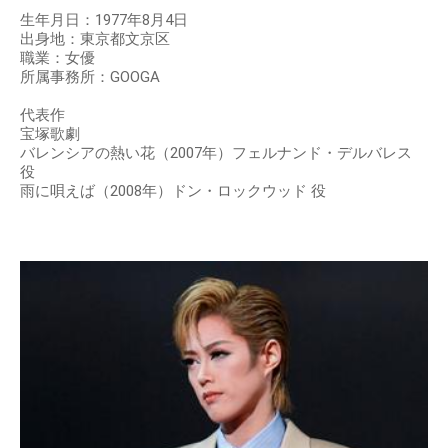
生年月日：1977年8月4日
出身地：東京都文京区
職業：女優
所属事務所：GOOGA
代表作
宝塚歌劇
バレンシアの熱い花（2007年）フェルナンド・デルバレス
役
雨に唄えば（2008年）ドン・ロックウッド 役