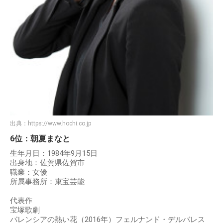
出典：
https://www.hochi.co.jp
6位：朝夏まなと
生年月日：1984年9月15日
出身地：佐賀県佐賀市
職業：女優
所属事務所：東宝芸能
代表作
宝塚歌劇
バレンシアの熱い花（2016年）フェルナンド・デルバレス