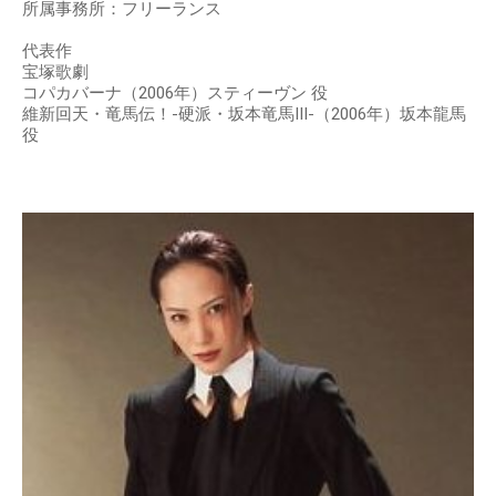
所属事務所：フリーランス
代表作
宝塚歌劇
コパカバーナ（2006年）スティーヴン 役
維新回天・竜馬伝！-硬派・坂本竜馬III-（2006年）坂本龍馬
役