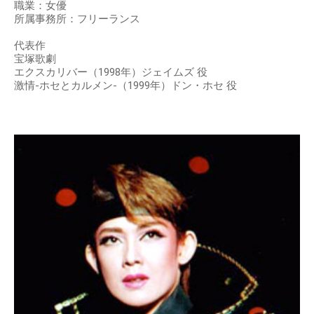
職業：女優
所属事務所：フリーランス
代表作
宝塚歌劇
エクスカリバー（1998年）ジェイムズ 役
激情-ホセとカルメン-（1999年）ドン・ホセ 役