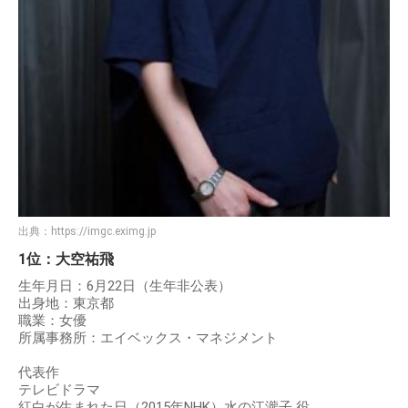
出典：
https://imgc.eximg.jp
1位：大空祐飛
生年月日：6月22日（生年非公表）
出身地：東京都
職業：女優
所属事務所：エイベックス・マネジメント
代表作
テレビドラマ
紅白が生まれた日（2015年NHK）水の江瀧子 役