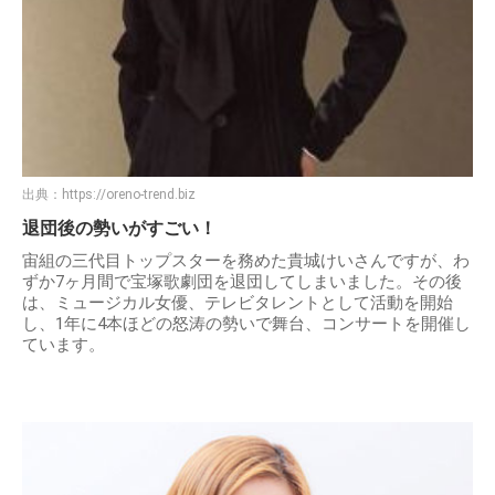
出典：
https://oreno-trend.biz
退団後の勢いがすごい！
宙組の三代目トップスターを務めた貴城けいさんですが、わ
ずか7ヶ月間で宝塚歌劇団を退団してしまいました。その後
は、ミュージカル女優、テレビタレントとして活動を開始
し、1年に4本ほどの怒涛の勢いで舞台、コンサートを開催し
ています。