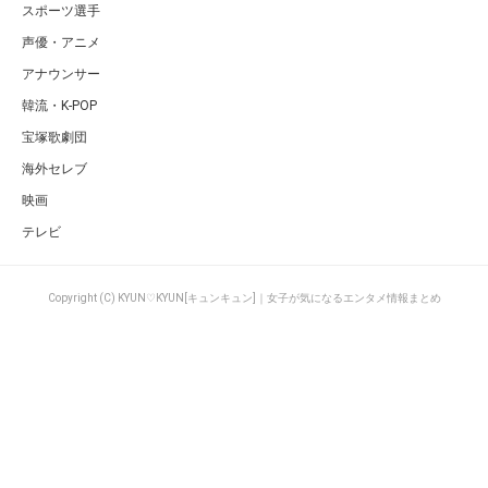
スポーツ選手
声優・アニメ
アナウンサー
韓流・K-POP
宝塚歌劇団
海外セレブ
映画
テレビ
Copyright (C) KYUN♡KYUN[キュンキュン]｜女子が気になるエンタメ情報まとめ