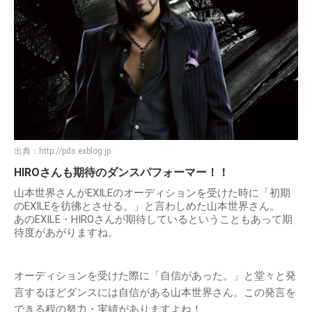
出典：
http://pds.exblog.jp
HIROさんも期待のダンスパフォーマー！！
山本世界さんがEXILEのオーディションを受けた時に「初期
のEXILEを彷彿とさせる。」と言わしめた山本世界さん。
あのEXILE・HIROさんが期待しているということもあって期
待度があがりますね。
オーディションを受けた際に「自信があった。」と堂々と発
言するほどダンスには自信がある山本世界さん。この発言を
できる程の努力・実績がありますよね！