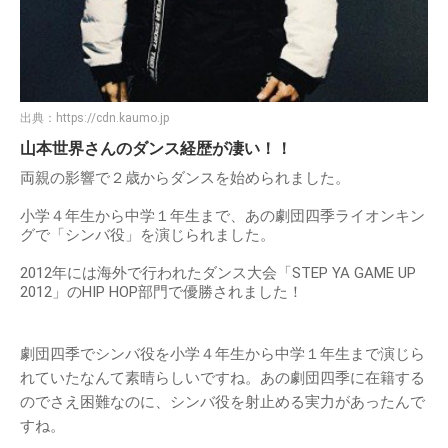
出典：
https://cdn.kaumo.jp
山本世界さんのダンス経歴が凄い！！
両親の影響で２歳からダンスを始められました。
小学４年生から中学１年生まで、あの劇団四季ライオンキン
グで「シンバ役」を演じられました。
2012年には海外で行われたダンス大会「STEP YA GAME UP
2012」のHIP HOP部門で優勝されました！
劇団四季でシンバ役を小学４年生から中学１年生まで演じら
れていたなんて素晴らしいですね。あの劇団四季に在籍する
のでさえ困難なのに、シンバ役を射止める実力があったんで
すね。