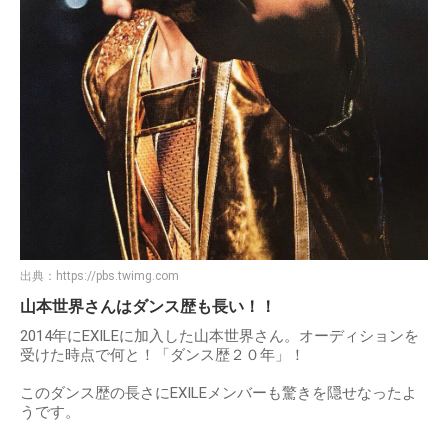
出典：
https://pbs.twimg.com
山本世界さんはダンス歴も長い！！
2014年にEXILEに加入した山本世界さん。オーディションを
受けた時点で何と！「ダンス歴２０年」！
このダンス歴の長さにEXILEメンバーも驚きを隠せなったよ
うです。