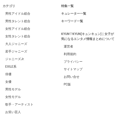
カテゴリ
特集一覧
男性アイドル総合
キュレーター一覧
男性タレント総合
キーワード一覧
女性アイドル総合
KYUN♡KYUN[キュンキュン]｜女子が
女性タレント総合
気になるエンタメ情報まとめについて
大人ジャニーズ
運営者
若手ジャニーズ
利用規約
ジャニーズJr.
プライバシー
EXILE系
サイトマップ
俳優
お問い合せ
女優
PC版
男性モデル
女性モデル
歌手・アーティスト
お笑い芸人