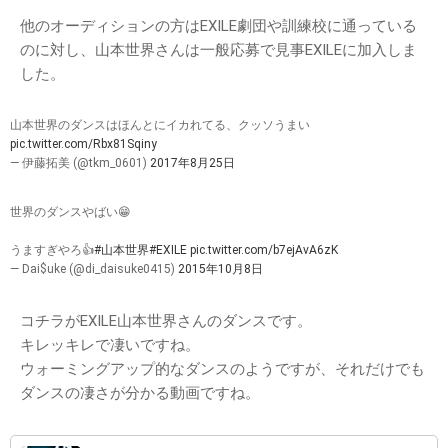
他のオーディションの方はEXILE劇団や訓練校に通っている
のに対し、山本世界さんは一般応募で見事EXILEに加入しま
した。
山本世界のダンスはほんとにイカれてる、クッソうまい
pic.twitter.com/Rbx81Sqiny
— 伊藤拓美 (@tkm_0601)
2017年8月25日
世界のダンスやばい😁
うますぎやろ👍
#山本世界
#EXILE
pic.twitter.com/b7ejAvA6zK
— Dai$uke (@di_daisuke0415)
2015年10月8日
コチラがEXILE山本世界さんのダンスです。
キレッキレで凄いですね。
ウォーミングアップ的なダンスのようですが、それだけでも
ダンスの凄さが分かる動画ですね。