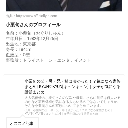
出典：
http://www.officiallyjd.com
小栗旬さんのプロフィール
名前：小栗旬（おぐりしゅん）
生年月日：1982年12月26日
出生地：東京都
身長：184cm
血液型：O型
事務所：トライストーン・エンタテイメント
小栗旬の父・母・兄・姉は凄かった！？気になる家族
まとめ | KYUN♡KYUN[キュンキュン]｜女子が気になる
話題まとめ
大人気俳優の小栗旬さんの父親や母親、さらに兄弟は何人いる
のかなど家族構成が気になる人もいるのではないでしょうか。
そんな小栗旬さんの家族についてまとめています。
出典：小栗旬の父・母・兄・姉は凄かった！？気になる家族まとめ |
KYUN♡KYUN[キュンキュン]｜女子が気になる話題まとめ
オススメ記事