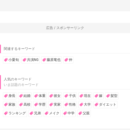
広告 / スポンサーリンク
関連するキーワード
小栗旬
共演NG
藤原竜也
仲
人気のキーワード
いま話題のキーワード
身長
結婚
体重
彼女
子供
現在
嫁
髪型
家族
高校
学歴
実家
性格
大学
ダイエット
ランキング
兄弟
メイク
中学
父親