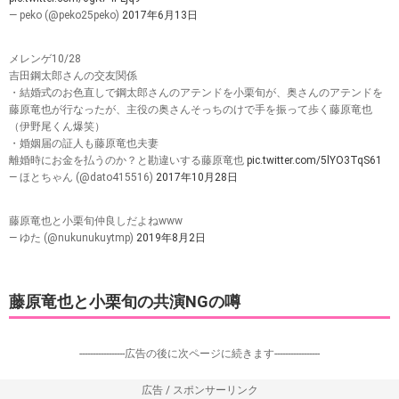
— peko (@peko25peko)
2017年6月13日
メレンゲ10/28
吉田鋼太郎さんの交友関係
・結婚式のお色直しで鋼太郎さんのアテンドを小栗旬が、奥さんのアテンドを
藤原竜也が行なったが、主役の奥さんそっちのけで手を振って歩く藤原竜也
（伊野尾くん爆笑）
・婚姻届の証人も藤原竜也夫妻
離婚時にお金を払うのか？と勘違いする藤原竜也
pic.twitter.com/5lYO3TqS61
— ほとちゃん (@dato415516)
2017年10月28日
藤原竜也と小栗旬仲良しだよねwww
— ゆた (@nukunukuytmp)
2019年8月2日
藤原竜也と小栗旬の共演NGの噂
-----------------広告の後に次ページに続きます-----------------
広告 / スポンサーリンク