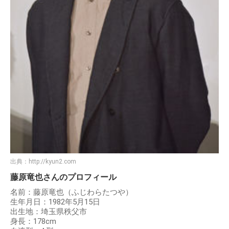
出典：
http://kyun2.com
藤原竜也さんのプロフィール
名前：藤原竜也（ふじわらたつや）
生年月日：1982年5月15日
出生地：埼玉県秩父市
身長：178cm