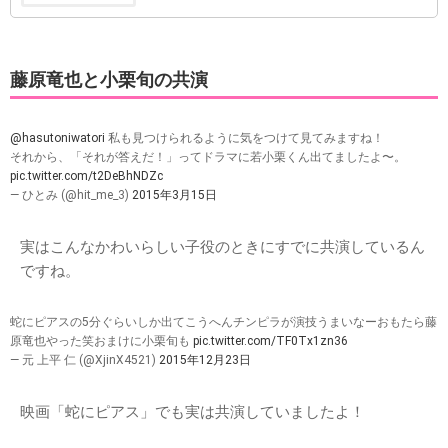
藤原竜也と小栗旬の共演
@hasutoniwatori
私も見つけられるように気をつけて見てみますね！
それから、「それが答えだ！」ってドラマに若小栗くん出てましたよ〜。
pic.twitter.com/t2DeBhNDZc
— ひとみ (@hit_me_3)
2015年3月15日
実はこんなかわいらしい子役のときにすでに共演しているん
ですね。
蛇にピアスの5分ぐらいしか出てこうへんチンピラが演技うまいなーおもたら藤
原竜也やった笑おまけに小栗旬も
pic.twitter.com/TF0Tx1zn36
— 元 上平 仁 (@XjinX4521)
2015年12月23日
映画「蛇にピアス」でも実は共演していましたよ！