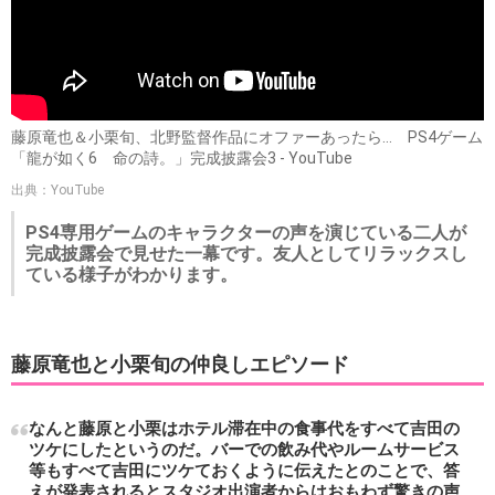
藤原竜也＆小栗旬、北野監督作品にオファーあったら… PS4ゲーム
「龍が如く6 命の詩。」完成披露会3 - YouTube
出典：YouTube
PS4専用ゲームのキャラクターの声を演じている二人が
完成披露会で見せた一幕です。友人としてリラックスし
ている様子がわかります。
藤原竜也と小栗旬の仲良しエピソード
なんと藤原と小栗はホテル滞在中の食事代をすべて吉田の
ツケにしたというのだ。バーでの飲み代やルームサービス
等もすべて吉田にツケておくように伝えたとのことで、答
えが発表されるとスタジオ出演者からはおもわず驚きの声