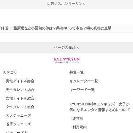
広告 / スポンサーリンク
俳優
藤原竜也と小栗旬の仲は？共演NGって本当？噂の真相に直撃
ページの先頭へ
カテゴリ
特集一覧
男性アイドル総合
キュレーター一覧
男性タレント総合
キーワード一覧
女性アイドル総合
KYUN♡KYUN[キュンキュン]｜女子が
女性タレント総合
気になるエンタメ情報まとめについて
大人ジャニーズ
運営者
若手ジャニーズ
利用規約
ジャニーズJr.