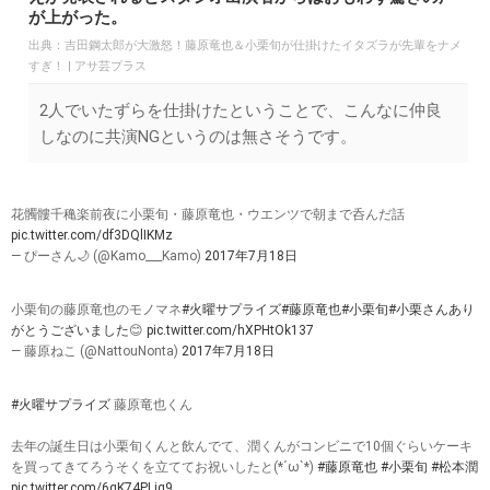
が上がった。
出典：
吉田鋼太郎が大激怒！藤原竜也＆小栗旬が仕掛けたイタズラが先輩をナメ
すぎ！ | アサ芸プラス
2人でいたずらを仕掛けたということで、こんなに仲良
しなのに共演NGというのは無さそうです。
花髑髏千穐楽前夜に小栗旬・藤原竜也・ウエンツで朝まで呑んだ話
pic.twitter.com/df3DQlIKMz
— ぴーさん🌙 (@Kamo___Kamo)
2017年7月18日
小栗旬の藤原竜也のモノマネ
#火曜サプライズ
#藤原竜也
#小栗旬
#小栗さんあり
がとうございました
😊
pic.twitter.com/hXPHtOk137
— 藤原ねこ (@NattouNonta)
2017年7月18日
#火曜サプライズ
藤原竜也くん
去年の誕生日は小栗旬くんと飲んでて、潤くんがコンビニで10個ぐらいケーキ
を買ってきてろうそくを立ててお祝いしたと(*´ω`*)
#藤原竜也
#小栗旬
#松本潤
pic.twitter.com/6gK74PLjq9