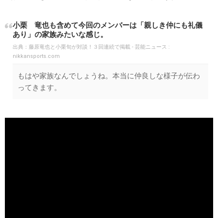
小栗 竜也も含めて今回のメンバーは「親しき仲にも礼儀
あり」の家族みたいな感じ。
出典：
藤原竜也と小栗旬が対談！３回連続で掲載 - 芸能ニュース :
nikkansports.com
もはや家族なんでしょうね。本当に仲良しな様子が伝わ
ってきます。