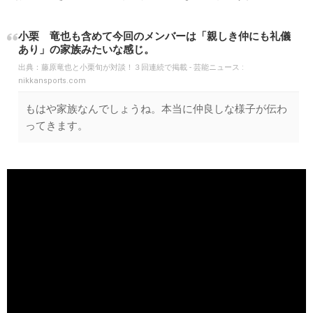
小栗 竜也も含めて今回のメンバーは「親しき仲にも礼儀
あり」の家族みたいな感じ。
出典：
藤原竜也と小栗旬が対談！３回連続で掲載 - 芸能ニュース :
nikkansports.com
もはや家族なんでしょうね。本当に仲良しな様子が伝わ
ってきます。