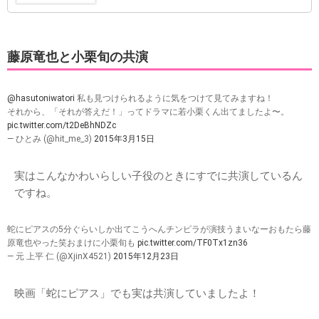
藤原竜也と小栗旬の共演
@hasutoniwatori
私も見つけられるように気をつけて見てみますね！
それから、「それが答えだ！」ってドラマに若小栗くん出てましたよ〜。
pic.twitter.com/t2DeBhNDZc
— ひとみ (@hit_me_3)
2015年3月15日
実はこんなかわいらしい子役のときにすでに共演しているん
ですね。
蛇にピアスの5分ぐらいしか出てこうへんチンピラが演技うまいなーおもたら藤
原竜也やった笑おまけに小栗旬も
pic.twitter.com/TF0Tx1zn36
— 元 上平 仁 (@XjinX4521)
2015年12月23日
映画「蛇にピアス」でも実は共演していましたよ！