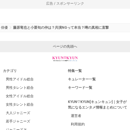
広告 / スポンサーリンク
俳優
藤原竜也と小栗旬の仲は？共演NGって本当？噂の真相に直撃
ページの先頭へ
カテゴリ
特集一覧
男性アイドル総合
キュレーター一覧
男性タレント総合
キーワード一覧
女性アイドル総合
KYUN♡KYUN[キュンキュン]｜女子が
女性タレント総合
気になるエンタメ情報まとめについて
大人ジャニーズ
運営者
若手ジャニーズ
利用規約
ジャニーズJr.