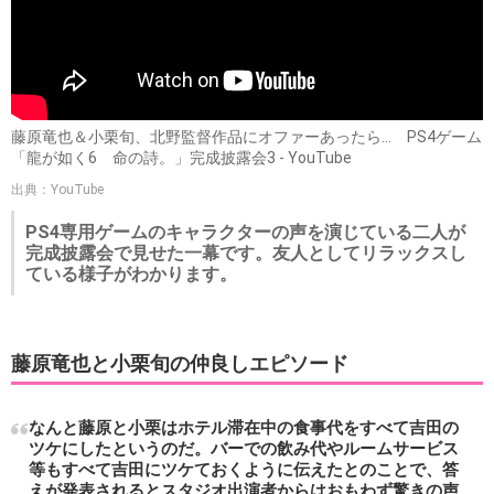
藤原竜也＆小栗旬、北野監督作品にオファーあったら… PS4ゲーム
「龍が如く6 命の詩。」完成披露会3 - YouTube
出典：YouTube
PS4専用ゲームのキャラクターの声を演じている二人が
完成披露会で見せた一幕です。友人としてリラックスし
ている様子がわかります。
藤原竜也と小栗旬の仲良しエピソード
なんと藤原と小栗はホテル滞在中の食事代をすべて吉田の
ツケにしたというのだ。バーでの飲み代やルームサービス
等もすべて吉田にツケておくように伝えたとのことで、答
えが発表されるとスタジオ出演者からはおもわず驚きの声