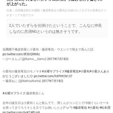
が上がった。
出典：
吉田鋼太郎が大激怒！藤原竜也＆小栗旬が仕掛けたイタズラが先輩をナメ
すぎ！ | アサ芸プラス
2人でいたずらを仕掛けたということで、こんなに仲良
しなのに共演NGというのは無さそうです。
花髑髏千穐楽前夜に小栗旬・藤原竜也・ウエンツで朝まで呑んだ話
pic.twitter.com/df3DQlIKMz
— ぴーさん🌙 (@Kamo___Kamo)
2017年7月18日
小栗旬の藤原竜也のモノマネ
#火曜サプライズ
#藤原竜也
#小栗旬
#小栗さんあり
がとうございました
😊
pic.twitter.com/hXPHtOk137
— 藤原ねこ (@NattouNonta)
2017年7月18日
#火曜サプライズ
藤原竜也くん
去年の誕生日は小栗旬くんと飲んでて、潤くんがコンビニで10個ぐらいケーキ
を買ってきてろうそくを立ててお祝いしたと(*´ω`*)
#藤原竜也
#小栗旬
#松本潤
pic.twitter.com/6gK74PLjq9