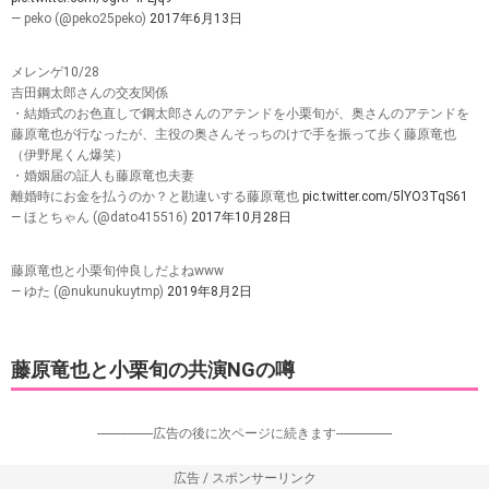
— peko (@peko25peko)
2017年6月13日
メレンゲ10/28
吉田鋼太郎さんの交友関係
・結婚式のお色直しで鋼太郎さんのアテンドを小栗旬が、奥さんのアテンドを
藤原竜也が行なったが、主役の奥さんそっちのけで手を振って歩く藤原竜也
（伊野尾くん爆笑）
・婚姻届の証人も藤原竜也夫妻
離婚時にお金を払うのか？と勘違いする藤原竜也
pic.twitter.com/5lYO3TqS61
— ほとちゃん (@dato415516)
2017年10月28日
藤原竜也と小栗旬仲良しだよねwww
— ゆた (@nukunukuytmp)
2019年8月2日
藤原竜也と小栗旬の共演NGの噂
-----------------広告の後に次ページに続きます-----------------
広告 / スポンサーリンク