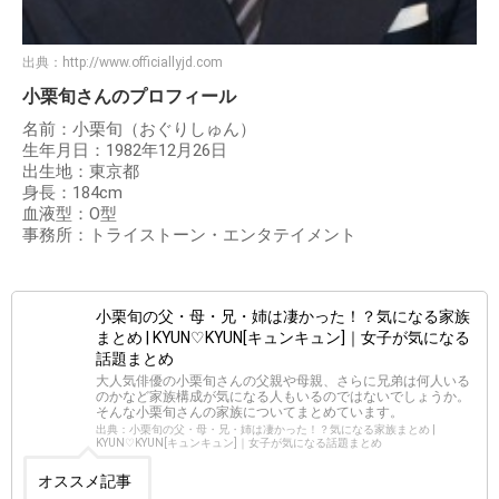
出典：
http://www.officiallyjd.com
小栗旬さんのプロフィール
名前：小栗旬（おぐりしゅん）
生年月日：1982年12月26日
出生地：東京都
身長：184cm
血液型：O型
事務所：トライストーン・エンタテイメント
小栗旬の父・母・兄・姉は凄かった！？気になる家族
まとめ | KYUN♡KYUN[キュンキュン]｜女子が気になる
話題まとめ
大人気俳優の小栗旬さんの父親や母親、さらに兄弟は何人いる
のかなど家族構成が気になる人もいるのではないでしょうか。
そんな小栗旬さんの家族についてまとめています。
出典：小栗旬の父・母・兄・姉は凄かった！？気になる家族まとめ |
KYUN♡KYUN[キュンキュン]｜女子が気になる話題まとめ
オススメ記事