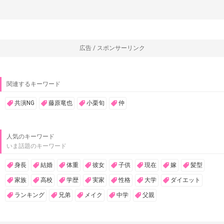
広告 / スポンサーリンク
関連するキーワード
共演NG
藤原竜也
小栗旬
仲
人気のキーワード
いま話題のキーワード
身長
結婚
体重
彼女
子供
現在
嫁
髪型
家族
高校
学歴
実家
性格
大学
ダイエット
ランキング
兄弟
メイク
中学
父親