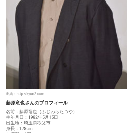
出典：
http://kyun2.com
藤原竜也さんのプロフィール
名前：藤原竜也（ふじわらたつや）
生年月日：1982年5月15日
出生地：埼玉県秩父市
身長：178cm