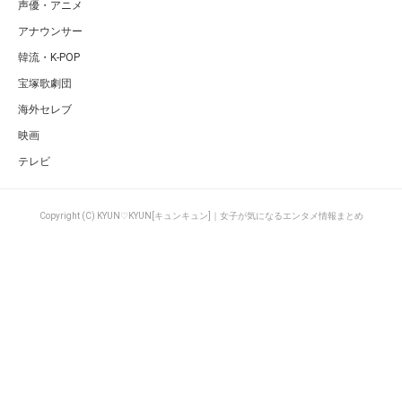
声優・アニメ
アナウンサー
韓流・K-POP
宝塚歌劇団
海外セレブ
映画
テレビ
Copyright (C) KYUN♡KYUN[キュンキュン]｜女子が気になるエンタメ情報まとめ