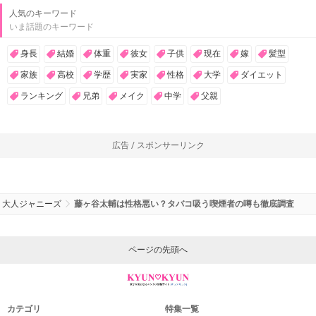
人気のキーワード
いま話題のキーワード
身長
結婚
体重
彼女
子供
現在
嫁
髪型
家族
高校
学歴
実家
性格
大学
ダイエット
ランキング
兄弟
メイク
中学
父親
広告 / スポンサーリンク
大人ジャニーズ
藤ヶ谷太輔は性格悪い？タバコ吸う喫煙者の噂も徹底調査
ページの先頭へ
カテゴリ
特集一覧