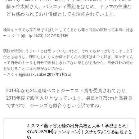
藤ヶ谷太輔さん。バラエティ番組をはじめ、ドラマの主演な
ども務められており俳優としても活躍されています。
地味キャラでも存在感ばりばり出してくるから藤ヶ谷君の演技って本当に好き
— コ ダ マ (@__tp_5623)
2017年3月3日
演技が特別にうまい！とは思っていないけど、それでもやっぱりそこそこ上手
だとは思うし、理屈なしになんか藤ヶ谷くんの演技はすごく好き。藤ヶ谷くん
って自分のキャラを自分で理解しきれてない感じがあるから、自分以外の何か
を演じることに違和感がないのかな。
— さくぅ (@saaakusuke)
2017年3月3日
2014年から3年連続ベストジーニスト賞を受賞されており、
2016年度で殿堂入りとなっています。身長が175cmと高身長
ですので、ジーンズも似合うという訳ですね。
キスマイ藤ヶ谷太輔の出身高校と大学！学歴まとめ |
KYUN♡KYUN[キュンキュン]｜女子が気になる話題まと
め