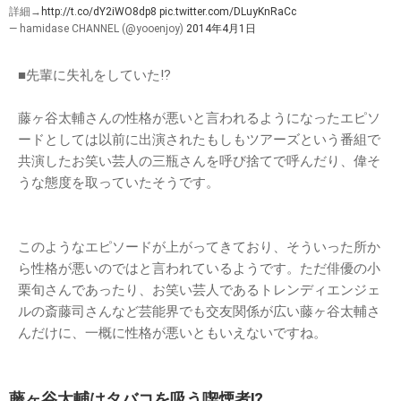
詳細→
http://t.co/dY2iWO8dp8
pic.twitter.com/DLuyKnRaCc
— hamidase CHANNEL (@yooenjoy)
2014年4月1日
■先輩に失礼をしていた⁉︎
藤ヶ谷太輔さんの性格が悪いと言われるようになったエピソ
ードとしては以前に出演されたもしもツアーズという番組で
共演したお笑い芸人の三瓶さんを呼び捨てで呼んだり、偉そ
うな態度を取っていたそうです。
このようなエピソードが上がってきており、そういった所か
ら性格が悪いのではと言われているようです。ただ俳優の小
栗旬さんであったり、お笑い芸人であるトレンディエンジェ
ルの斎藤司さんなど芸能界でも交友関係が広い藤ヶ谷太輔さ
んだけに、一概に性格が悪いともいえないですね。
藤ヶ谷太輔はタバコを吸う喫煙者⁉︎