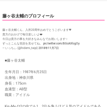
藤ヶ谷太輔のプロフィール
藤ヶ谷太輔くん、入所20周年おめでとうございます💗
貴方のおかげで毎日楽しいよ❤️
今日は貴方の事を大好きなみんなでお祝いします✨
ずっとこんな笑顔を見せてね。
pic.twitter.com/BGcAXlcgOy
— いっちぃ (@hidemi_taipi)
2018年11月7日
■藤ヶ谷太輔
生年月日：1987年6月25日
出身地：神奈川県
身長：175cm
血液型：AB型
職業：アイドル
Kis-My-ft2の中でも1、2位を争うほど人気のアイドルである