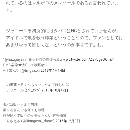
れているのはマルボロのメンソールであると言われていま
す。
ジャニーズ事務所的にはタバコはNGとされていませんが、
アイドルで歌を歌う職業ということなので、ファンとしては
あまり吸って欲しくないというのが本音ですよね。
“@huzigaya77: 藤ヶ谷君の喫煙写真ww
pic.twitter.com/ZZFUgeOQmc
”
OMG😱😱💔太Pって喫煙者？
— Tぽん♡ (@tmgyaxx)
2013年4月14日
この際藤ヶ谷くんもタバコやめてほしい🙄
— アリエール (@u_zkrx)
2016年10月12日
タバコ吸う人まじ無理
藤ヶ谷さんでも何でも無理
何が良くて吸うのか分からない 有害物質
— りさえる (@Risagaya__dance)
2015年12月8日