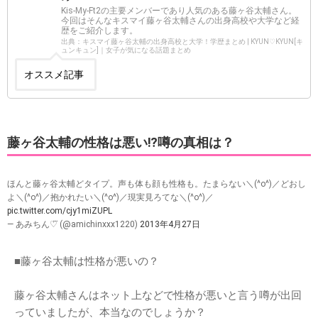
Kis-My-Ft2の主要メンバーであり人気のある藤ヶ谷太輔さん。
今回はそんなキスマイ藤ヶ谷太輔さんの出身高校や大学など経
歴をご紹介します。
出典：キスマイ藤ヶ谷太輔の出身高校と大学！学歴まとめ | KYUN♡KYUN[キ
ュンキュン]｜女子が気になる話題まとめ
オススメ記事
藤ヶ谷太輔の性格は悪い⁉︎噂の真相は？
ほんと藤ヶ谷太輔どタイプ。声も体も顔も性格も。たまらない＼(^o^)／どおし
よ＼(^o^)／抱かれたい＼(^o^)／現実見ろてな＼(^o^)／
pic.twitter.com/cjy1miZUPL
— あみちん♡⃛ (@amichinxxx1220)
2013年4月27日
■藤ヶ谷太輔は性格が悪いの？
藤ヶ谷太輔さんはネット上などで性格が悪いと言う噂が出回
っていましたが、本当なのでしょうか？