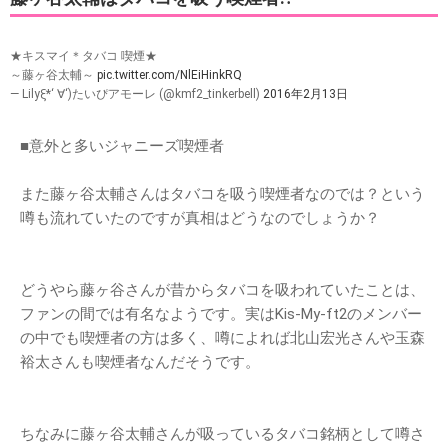
★キスマイ＊タバコ 喫煙★
～藤ヶ谷太輔～
pic.twitter.com/NlEiHinkRQ
— Lilyξ*‘ ∀‘)たいぴアモーレ (@kmf2_tinkerbell)
2016年2月13日
■意外と多いジャニーズ喫煙者
また藤ヶ谷太輔さんはタバコを吸う喫煙者なのでは？という
噂も流れていたのですが真相はどうなのでしょうか？
どうやら藤ヶ谷さんが昔からタバコを吸われていたことは、
ファンの間では有名なようです。実はKis-My-ft2のメンバー
の中でも喫煙者の方は多く、噂によれば北山宏光さんや玉森
裕太さんも喫煙者なんだそうです。
ちなみに藤ヶ谷太輔さんが吸っているタバコ銘柄として噂さ