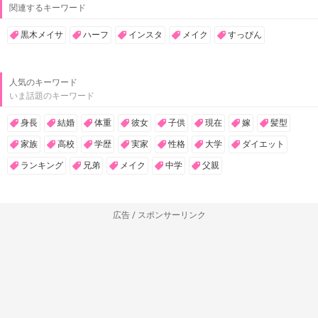
関連するキーワード
黒木メイサ
ハーフ
インスタ
メイク
すっぴん
人気のキーワード
いま話題のキーワード
身長
結婚
体重
彼女
子供
現在
嫁
髪型
家族
高校
学歴
実家
性格
大学
ダイエット
ランキング
兄弟
メイク
中学
父親
広告 / スポンサーリンク