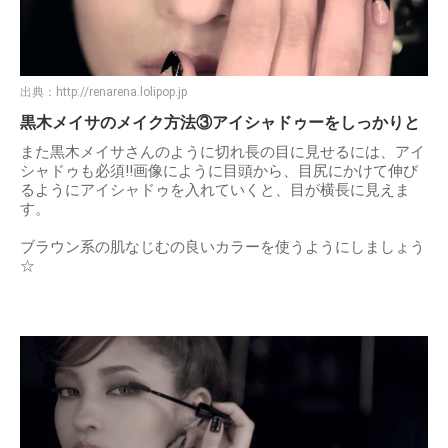
出典：
http://renarena.lolipop.jp
黒木メイサのメイク方法③アイシャドゥーをしっかりと
また黒木メイサさんのように切れ長の目に見せるには、アイ
シャドゥも必須!!画像にように目頭から、目尻にかけて伸び
るようにアイシャドゥを入れていくと、目が横長に見えま
す。
ブラウン系の肌なじむの良いカラーを使うようにしましょう
☆