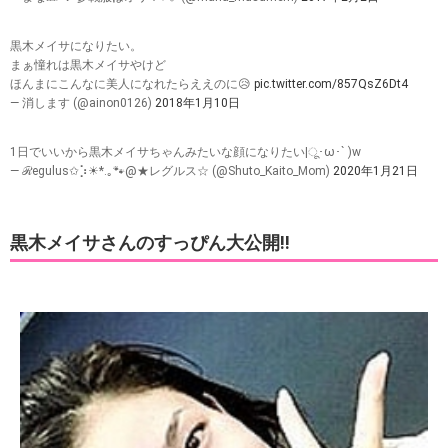
黒木メイサになりたい。
まぁ憧れは黒木メイサやけど
ほんまにこんなに美人になれたらええのに😥
pic.twitter.com/857QsZ6Dt4
— 消します (@ainon0126)
2018年1月10日
1日でいいから黒木メイサちゃんみたいな顔になりたい|ू･ω･` )w
— ℛegulus✩⡱☀︎*.｡🐾@★レグルス☆ (@Shuto_Kaito_Mom)
2020年1月21日
黒木メイサさんのすっぴん大公開!!