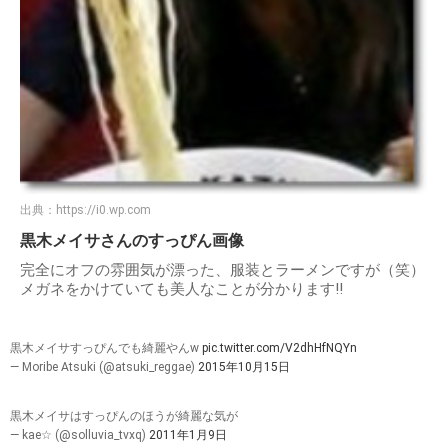
出典：
https://i0.wp.com
黒木メイサさんのすっぴん画像
完全にオフの雰囲気が漂った、服装とラーメンですが（笑）
メガネをかけていても美人なことが分かります!!
黒木メイサすっぴんでも綺麗やんw
pic.twitter.com/V2dhHfNQYn
— Moribe Atsuki (@atsuki_reggae)
2015年10月15日
黒木メイサはすっぴんのほうが綺麗な気が
— kae☆ (@solluvia_tvxq)
2011年1月9日