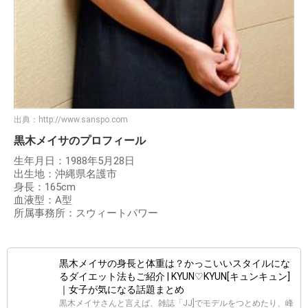
出典：
http://www.sanspo.com
黒木メイサのプロフィール
生年月日：1988年5月28日
出生地：沖縄県名護市
身長：165cm
血液型：A型
所属事務所：スウィートパワー
黒木メイサの身長と体重は？かっこいいスタイルにな
るダイエット法もご紹介 | KYUN♡KYUN[キュンキュン]
｜女子が気になる話題まとめ
黒木メイサさんと言えば、雑誌「JJ]でモデルをつとめたり、峰