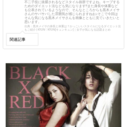
不二子役に抜擢されるなどスタイル抜群ですよね。キープする
ためのダイエット法なども気になります!!また身長や体重など
も公表されているようなので、そんなところからも黒木メイサ
さんのサバサバした雰囲気が感じられますねお♪そこで今回は
そんな気になる黒木メイサさんを画像とともに見ていきたいと
思います。
出典：黒木メイサの身長と体重は？かっこいいスタイルになるダイエット法
もご紹介 | KYUN♡KYUN[キュンキュン]｜女子が気になる話題まとめ
関連記事