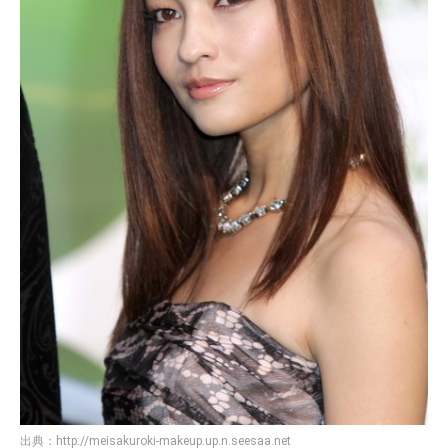
出典：
http://meisakuroki-makeup.up.n.seesaa.net