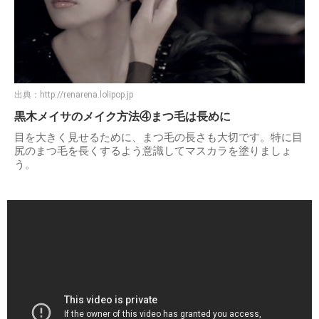
出典：
http://renarena.lolipop.jp
黒木メイサのメイク方法④まつ毛は長めに
目を大きく見せるために、まつ毛の長さも大切です。特に目
尻のまつ毛を長くするよう意識してマスカラを塗りましょ
う。