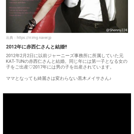
出典：
https://rr.img.naver.jp
2012年に赤西仁さんと結婚!!
2012年2月2日に以前ジャーニーズ事務所に所属していた元
KAT-TUNの赤西仁さんと結婚。同じ年には第一子となる女の
子をご出産♡2017年には男の子を出産されています。
ママとなっても綺麗さは変わらない黒木メイサさん♪