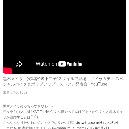
黒木メイサ、実写版“峰不二子”スタイルで登場 『ドゥカティ スペ
シャルバイク＆ポップアップ・ストア』発表会 - YouTube
出典：YouTube
黒木メイサめっちゃすきやわー♪
元々小4ぐらいの時KAT-TUNの仁くん担やってんけどまさか仁くんと黒木メイ
サが結婚するとは(ﾟﾛﾟ)
こんなんなりたいわ…ダントツでなりたい顔♡
pic.twitter.com/lGzqtkoPoN
— まな🐬 🐠 参戦服はオリＴ↑♡ (@mana_musumem)
2017年2月2日