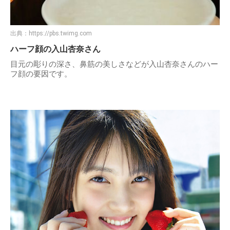
出典：
https://pbs.twimg.com
ハーフ顔の入山杏奈さん
目元の彫りの深さ、鼻筋の美しさなどが入山杏奈さんのハー
フ顔の要因です。