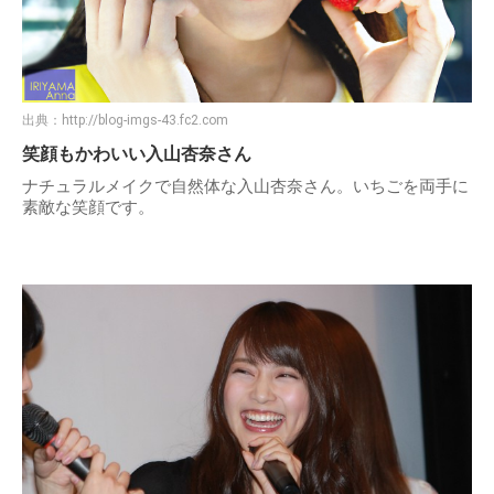
出典：
http://blog-imgs-43.fc2.com
笑顔もかわいい入山杏奈さん
ナチュラルメイクで自然体な入山杏奈さん。いちごを両手に
素敵な笑顔です。