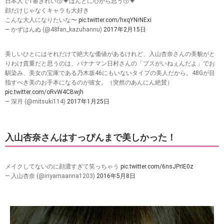
日本人で1番きれい😚💗ほんとに心から思う😚💗
顔だけじゃなくキャラも大好き
こんな大人になりたいな〜
pic.twitter.com/hxqYNrNExi
— かずはんぬ (@48fan_kazuhannu)
2017年2月15日
美しいひとにはそれだけで絶大な価値があるけれど、入山杏奈さんの美貌がと
りわけ貴重だと思うのは、バナナマン日村さんの「ブスがいねぇんだよ」でお
馴染み、美女の宝庫である乃木坂46にもいないタイプの美人だから。48Gが目
指すべき美のお手本になるのが彼女。（突然のあんにん絶賛）
pic.twitter.com/oRvW4CBwjh
— 深月 (@mitsuki114)
2017年1月25日
入山杏奈さんはすっぴんまで美しかった！
メイクしてないのに顔濃すぎて笑っちゃう
pic.twitter.com/6nsJPrIE0z
— 入山杏奈 (@iriyamaanna1203)
2016年5月8日