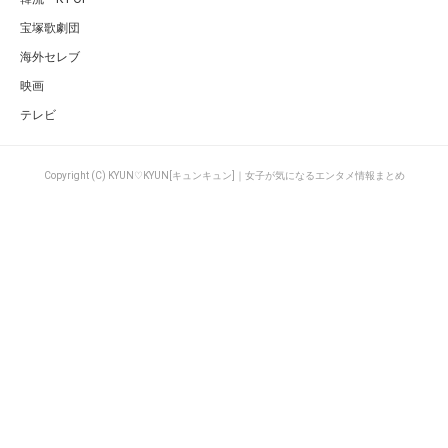
宝塚歌劇団
海外セレブ
映画
テレビ
Copyright (C) KYUN♡KYUN[キュンキュン]｜女子が気になるエンタメ情報まとめ