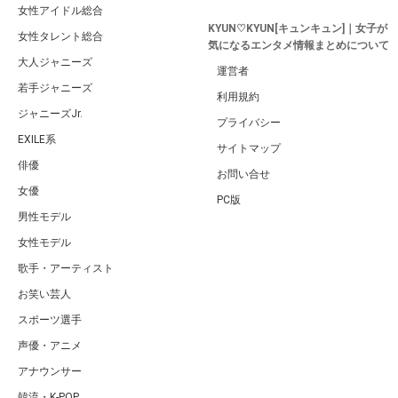
女性アイドル総合
KYUN♡KYUN[キュンキュン]｜女子が
女性タレント総合
気になるエンタメ情報まとめについて
大人ジャニーズ
運営者
若手ジャニーズ
利用規約
ジャニーズJr.
プライバシー
EXILE系
サイトマップ
俳優
お問い合せ
女優
PC版
男性モデル
女性モデル
歌手・アーティスト
お笑い芸人
スポーツ選手
声優・アニメ
アナウンサー
韓流・K-POP