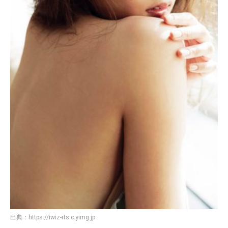
出典：
https://iwiz-rts.c.yimg.jp