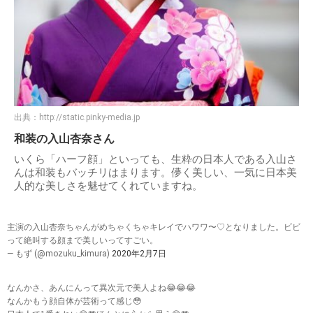
出典：
http://static.pinky-media.jp
和装の入山杏奈さん
いくら「ハーフ顔」といっても、生粋の日本人である入山さ
んは和装もバッチリはまります。儚く美しい、一気に日本美
人的な美しさを魅せてくれていますね。
主演の入山杏奈ちゃんがめちゃくちゃキレイでハワワ〜♡となりました。ビビ
って絶叫する顔まで美しいってすごい。
— もず (@mozuku_kimura)
2020年2月7日
なんかさ、あんにんって異次元で美人よね😂😂😂
なんかもう顔自体が芸術って感じ😳