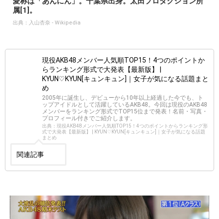
愛称は「あんにん」。千葉県出身。太田プロダクション所
属[1]。
出典：
入山杏奈 - Wikipedia
現役AKB48メンバー人気順TOP15！4つのポイントか
らランキング形式で大発表【最新版】 |
KYUN♡KYUN[キュンキュン]｜女子が気になる話題まと
め
2005年に誕生し、デビューから10年以上経過した今でも、ト
ップアイドルとして活躍しているAKB48。今回は現役のAKB48
メンバーをランキング形式でTOP15位まで発表！名前・写真・
プロフィール付きでご紹介します。
出典：現役AKB48メンバー人気順TOP15！4つのポイントからランキング形
式で大発表【最新版】 | KYUN♡KYUN[キュンキュン]｜女子が気になる話題
まとめ
関連記事