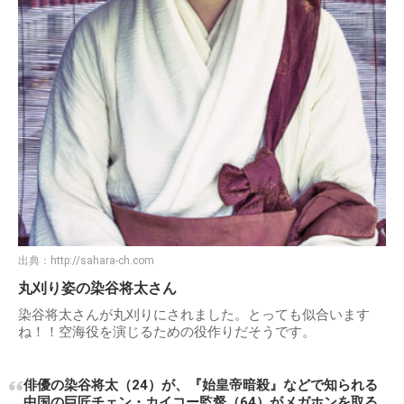
出典：
http://sahara-ch.com
丸刈り姿の染谷将太さん
染谷将太さんが丸刈りにされました。とっても似合います
ね！！空海役を演じるための役作りだそうです。
俳優の染谷将太（24）が、『始皇帝暗殺』などで知られる
中国の巨匠チェン・カイコー監督（64）がメガホンを取る