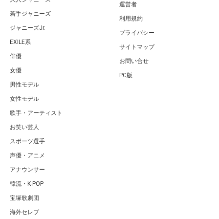
運営者
若手ジャニーズ
利用規約
ジャニーズJr.
プライバシー
EXILE系
サイトマップ
俳優
お問い合せ
女優
PC版
男性モデル
女性モデル
歌手・アーティスト
お笑い芸人
スポーツ選手
声優・アニメ
アナウンサー
韓流・K-POP
宝塚歌劇団
海外セレブ