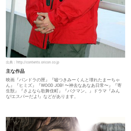
出典：
http://contents.oricon.co.jp
主な作品
映画『パンドラの匣』『嘘つきみーくんと壊れたまーちゃ
ん』『ヒミズ』『WOOD JOB! 〜神去なあなあ日常〜』『寄
生獣』『さよなら歌舞伎町』『バクマン。』ドラマ『みん
な!エスパーだよ!』などがあります。