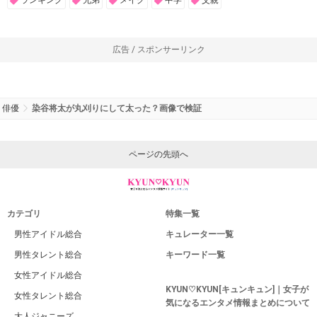
ランキング
兄弟
メイク
中学
父親
広告 / スポンサーリンク
俳優
染谷将太が丸刈りにして太った？画像で検証
ページの先頭へ
カテゴリ
特集一覧
男性アイドル総合
キュレーター一覧
男性タレント総合
キーワード一覧
女性アイドル総合
KYUN♡KYUN[キュンキュン]｜女子が
女性タレント総合
気になるエンタメ情報まとめについて
大人ジャニーズ