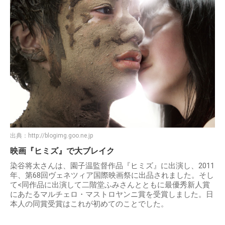
出典：
http://blogimg.goo.ne.jp
映画『ヒミズ』で大ブレイク
染谷将太さんは、園子温監督作品『ヒミズ』に出演し、2011
年、第68回ヴェネツィア国際映画祭に出品されました。そし
て<同作品に出演して二階堂ふみさんとともに最優秀新人賞
にあたるマルチェロ・マストロヤンニ賞を受賞しました。日
本人の同賞受賞はこれが初めてのことでした。