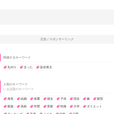
広告 / スポンサーリンク
関連するキーワード
丸刈り
太った
染谷将太
人気のキーワード
いま話題のキーワード
身長
結婚
体重
彼女
子供
現在
嫁
髪型
家族
高校
学歴
実家
性格
大学
ダイエット