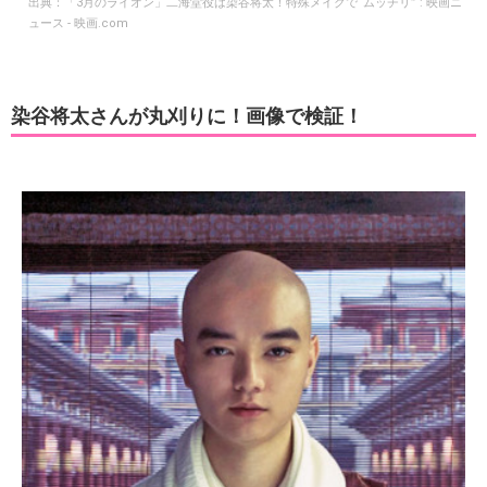
出典：
「3月のライオン」二海堂役は染谷将太！特殊メイクで“ムッチリ” : 映画ニ
ュース - 映画.com
染谷将太さんが丸刈りに！画像で検証！