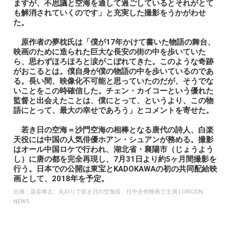
ますが、不思議と空海を通して過ごしているとそれがとて
も解消されていくのです」と充実した撮影をうかがわせ
た。
原作者の夢枕氏は「僕が17年かけて書いた物語の舞台、
映画のために造られた巨大な長安の街の中を歩いていた
ら、思わずほろほろと涙がこぼれてきた。このような奇跡
がおこるとは。僕自身が僕の物語の中を歩いているのであ
る。長い間、映像化不可能と思っていたのだが、そうでな
いことをこの時確信した。チェン・カイコーという優れた
監督と出会えたことは、僕にとって、というより、この物
語にとって、最大の幸せであろう」とコメントを寄せた。
若き日の空海＝沙門空海の相棒となる唐代の詩人、白楽
天役には中国の人気俳優ホアン・シュアンが務める。撮影
はオール中国ロケで行われ、湖北省・襄陽市（じょうよう
し）に唐の都を完全再現し、7月31日より約5ヶ月間撮影を
行う。日本での公開は東宝とKADOKAWAの初の共同配給映
画として、2018年を予定。
出典：
染谷将太、丸刈りで若き日の空海役 日中合作映画で主演 | ORICON
NEWS