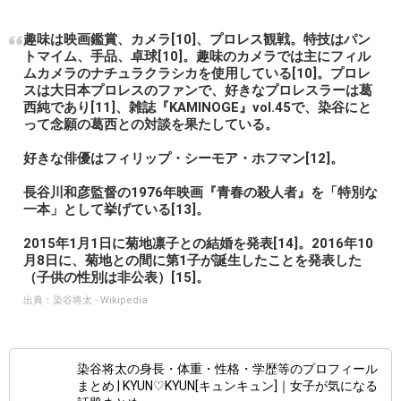
趣味は映画鑑賞、カメラ[10]、プロレス観戦。特技はパン
トマイム、手品、卓球[10]。趣味のカメラでは主にフィル
ムカメラのナチュラクラシカを使用している[10]。プロレ
スは大日本プロレスのファンで、好きなプロレスラーは葛
西純であり[11]、雑誌『KAMINOGE』vol.45で、染谷にと
って念願の葛西との対談を果たしている。
好きな俳優はフィリップ・シーモア・ホフマン[12]。
長谷川和彦監督の1976年映画『青春の殺人者』を「特別な
一本」として挙げている[13]。
2015年1月1日に菊地凛子との結婚を発表[14]。2016年10
月8日に、菊地との間に第1子が誕生したことを発表した
（子供の性別は非公表）[15]。
出典：
染谷将太 - Wikipedia
染谷将太の身長・体重・性格・学歴等のプロフィール
まとめ | KYUN♡KYUN[キュンキュン]｜女子が気になる