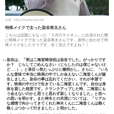
出典：
http://img.kai-you.net
特殊メイクで太った染谷将太さん
こちらは話題にもなった『３月のライオン』に出演された際
に特殊メイクで太った染谷将太さんです。原作に合わせて特
殊メイクをしたそうです。全く別人ですよね！！
染谷は、「実は二海堂晴信役は染谷でした。がっかりです
か？ じらしてごめんなさい（じらしたのは僕じゃないけ
ど……）」と茶目っ気たっぷりに種明かし。さらに、「いろ
んな意味で本当に映画の中でしか会えない二海堂くんが誕
生しました。染谷の事は忘れてください、それが本望で
す。映画の中だけで生きている二海堂くんです。自分は身
体を貸した程度です。クランクアップした時、二海堂にも
う会えないのかと思うと思わず寂しくなりました」と役へ
の思いを明かす。また神木との共演については、「リアル
な感情で向かってきてくれた神木くんに二海堂くんは熱く
熱くぶつかって行きました」と明かした。