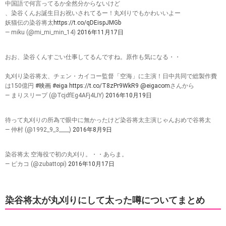
中国語で何言ってるか全然分からないけど
、染谷くんお誕生日お祝いされてるー！丸刈りでもかわいいよー
妖猫伝の染谷将太
https://t.co/qDEispJMGb
— miku (@mi_mi_min_14)
2016年11月17日
おお、染谷くんすごい仕事してるんですね。原作も気になる・・
丸刈り染谷将太、チェン・カイコー監督「空海」に主演！日中共同で総製作費
は150億円
#映画
#eiga
https://t.co/T8zPr9WkR9
@eigacom
さんから
— まりスリープ (@TcjdfEg4AFj4LIY)
2016年10月19日
待って丸刈りの所為で眼中に無かったけど染谷将太主演じゃんおめで谷将太
— 仲村 (@1992_9_3____)
2016年8月9日
染谷将太 空海役で初の丸刈り。・・あらま。
— ピカコ (@zubattopi)
2016年10月17日
染谷将太が丸刈りにして太った噂についてまとめ