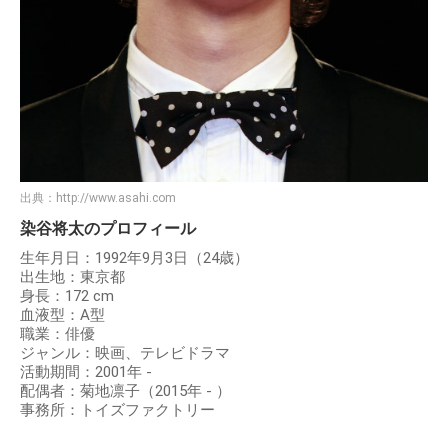
出典：
http://www.asahi.com
染谷将太のプロフィール
生年月日：1992年9月3日（24歳）
出生地：東京都
身長：172 cm
血液型：A型
職業：俳優
ジャンル：映画、テレビドラマ
活動期間：2001年 -
配偶者：菊地凛子（2015年 - ）
事務所：トイズファクトリー