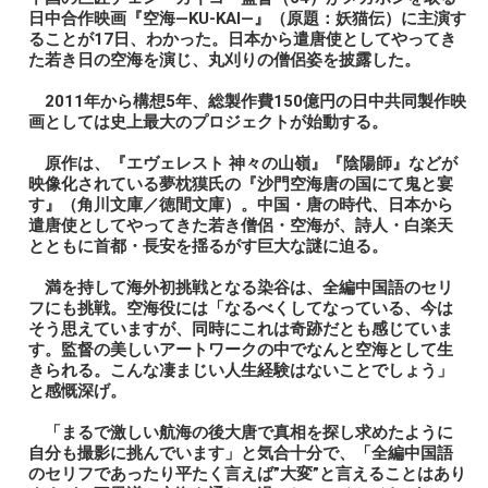
日中合作映画『空海―KU-KAI―』（原題：妖猫伝）に主演す
ることが17日、わかった。日本から遣唐使としてやってき
た若き日の空海を演じ、丸刈りの僧侶姿を披露した。
2011年から構想5年、総製作費150億円の日中共同製作映
画としては史上最大のプロジェクトが始動する。
原作は、『エヴェレスト 神々の山嶺』『陰陽師』などが
映像化されている夢枕獏氏の『沙門空海唐の国にて鬼と宴
す』（角川文庫／徳間文庫）。中国・唐の時代、日本から
遣唐使としてやってきた若き僧侶・空海が、詩人・白楽天
とともに首都・長安を揺るがす巨大な謎に迫る。
満を持して海外初挑戦となる染谷は、全編中国語のセリ
フにも挑戦。空海役には「なるべくしてなっている、今は
そう思えていますが、同時にこれは奇跡だとも感じていま
す。監督の美しいアートワークの中でなんと空海として生
きられる。こんな凄まじい人生経験はないことでしょう」
と感慨深げ。
「まるで激しい航海の後大唐で真相を探し求めたように
自分も撮影に挑んでいます」と気合十分で、「全編中国語
のセリフであったり平たく言えば”大変”と言えることはあり