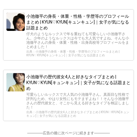
小池徹平の身長・体重・性格・学歴等のプロフィール
まとめ | KYUN♡KYUN[キュンキュン]｜女子が気になる
話題まとめ
仔犬のようなルックスで年を重ねても可愛らしい小池徹平さ
ん。少年のようなルックスは今でも大人気ですよね。そんな小
池徹平さんの身長・体重・性格・出身高校等プロフィールをま
とめました！
出典：小池徹平の身長・体重・性格・学歴等のプロフィールまとめ |
KYUN♡KYUN[キュンキュン]｜女子が気になる話題まとめ
小池徹平の歴代彼女4人と好きなタイプまとめ |
KYUN♡KYUN[キュンキュン]｜女子が気になる話題まと
め
可愛らしいルックスで大人気の小池徹平さん。真面目な性格で
評判なため、やはり女性にもモテますよね！！そんな小池徹平
さんの歴代彼女と、そこから見える好きなタイプを検証しまし
た！
出典：小池徹平の歴代彼女4人と好きなタイプまとめ | KYUN♡KYUN[キュン
キュン]｜女子が気になる話題まとめ
-----------------広告の後に次ページに続きます-----------------