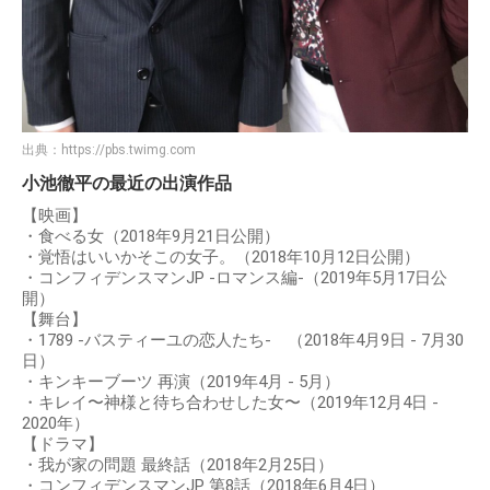
出典：
https://pbs.twimg.com
小池徹平の最近の出演作品
【映画】
・食べる女（2018年9月21日公開）
・覚悟はいいかそこの女子。（2018年10月12日公開）
・コンフィデンスマンJP -ロマンス編-（2019年5月17日公
開）
【舞台】
・1789 -バスティーユの恋人たち- （2018年4月9日 - 7月30
日）
・キンキーブーツ 再演（2019年4月 - 5月）
・キレイ〜神様と待ち合わせした女〜（2019年12月4日 -
2020年）
【ドラマ】
・我が家の問題 最終話（2018年2月25日）
・コンフィデンスマンJP 第8話（2018年6月4日）