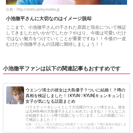
出典：
http://static.pinky-media.jp
小池徹平さんに大切なのはイメージ脱却
ここまで、小池徹平さんの干された原因と現在について検証
してきましたがいかがでしたか？やはり、今後は可愛いだけ
ではない魅力をつけていくことが重要ですね！！今後の一皮
むけた小池徹平さんの活躍に期待しましょう！！
小池徹平ファンは以下の関連記事もおすすめです
ウエンツ瑛士の彼女は大島優子？ついに結婚！？噂の
真相を検証しました！ | KYUN♡KYUN[キュンキュン]｜
女子が気になる話題まとめ
バラエティータレントとして大活躍のウエンツ瑛士さん。彼女
は元AKB48の大島優子さんといわれていますね！！そんな二人
が結婚するという噂で話題になっています。二人の熱愛につい
て検証しました！！
出典：ウエンツ瑛士の彼女は大島優子？ついに結婚！？噂の真相を検証しま
した！ | KYUN♡KYUN[キュンキュン]｜女子が気になる話題まとめ