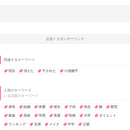
広告 / スポンサーリンク
関連するキーワード
現在
消えた
干された
小池徹平
人気のキーワード
いま話題のキーワード
身長
結婚
体重
彼女
子供
現在
嫁
髪型
家族
高校
学歴
実家
性格
大学
ダイエット
ランキング
兄弟
メイク
中学
父親