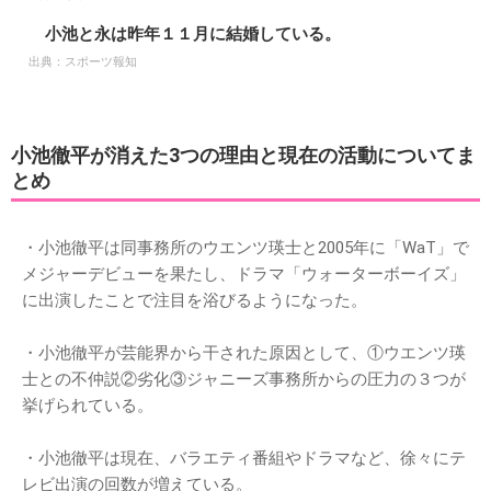
小池と永は昨年１１月に結婚している。
出典：
スポーツ報知
小池徹平が消えた3つの理由と現在の活動についてま
とめ
・小池徹平は同事務所のウエンツ瑛士と2005年に「WaT」で
メジャーデビューを果たし、ドラマ「ウォーターボーイズ」
に出演したことで注目を浴びるようになった。
・小池徹平が芸能界から干された原因として、①ウエンツ瑛
士との不仲説②劣化③ジャニーズ事務所からの圧力の３つが
挙げられている。
・小池徹平は現在、バラエティ番組やドラマなど、徐々にテ
レビ出演の回数が増えている。