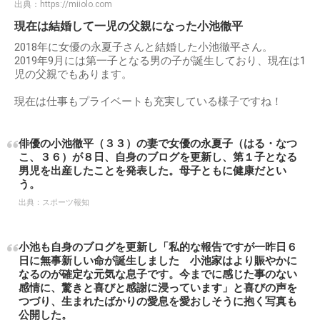
出典：
https://miiolo.com
現在は結婚して一児の父親になった小池徹平
2018年に女優の永夏子さんと結婚した小池徹平さん。
2019年9月には第一子となる男の子が誕生しており、現在は1
児の父親でもあります。
現在は仕事もプライベートも充実している様子ですね！
俳優の小池徹平（３３）の妻で女優の永夏子（はる・なつ
こ、３６）が８日、自身のブログを更新し、第１子となる
男児を出産したことを発表した。母子ともに健康だとい
う。
出典：
スポーツ報知
小池も自身のブログを更新し「私的な報告ですが一昨日６
日に無事新しい命が誕生しました 小池家はより賑やかに
なるのが確定な元気な息子です。今までに感じた事のない
感情に、驚きと喜びと感謝に浸っています」と喜びの声を
つづり、生まれたばかりの愛息を愛おしそうに抱く写真も
公開した。