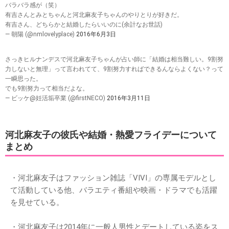
バラバラ感が（笑）
有吉さんとみとちゃんと河北麻友子ちゃんのやりとりが好きだ。
有吉さん、どちらかと結婚したらいいのに(余計なお世話)
— 朝陽 (@nmlovelyplace)
2016年6月3日
さっきヒルナンデスで河北麻友子ちゃんが占い師に「結婚は相当難しい。9割努
力しないと無理」って言われてて、9割努力すればできるんならよくない？って
一瞬思った。
でも9割努力って相当だよな。
— ビッケ@妊活垢卒業 (@firstNECO)
2016年3月11日
河北麻友子の彼氏や結婚・熱愛フライデーについて
まとめ
・河北麻友子はファッション雑誌「VIVI」の専属モデルとし
て活動している他、バラエティ番組や映画・ドラマでも活躍
を見せている。
・河北麻友子は2014年に一般人男性とデートしている姿をス