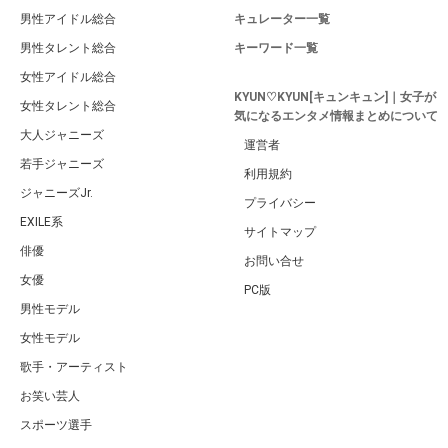
男性アイドル総合
キュレーター一覧
男性タレント総合
キーワード一覧
女性アイドル総合
KYUN♡KYUN[キュンキュン]｜女子が
女性タレント総合
気になるエンタメ情報まとめについて
大人ジャニーズ
運営者
若手ジャニーズ
利用規約
ジャニーズJr.
プライバシー
EXILE系
サイトマップ
俳優
お問い合せ
女優
PC版
男性モデル
女性モデル
歌手・アーティスト
お笑い芸人
スポーツ選手