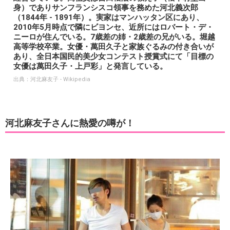
身）でありサンフランシスコ領事を務めた河北義次郎
（1844年 - 1891年）。実家はマンハッタン区にあり、
2010年5月時点で隣にビヨンセ、近所にはロバート・デ・
ニーロが住んでいる。7歳差の姉・2歳差の兄がいる。堀越
高等学校卒業。女優・萬田久子と家族ぐるみの付き合いが
あり、全日本国民的美少女コンテスト授賞式にて「目標の
女優は萬田久子・上戸彩」と発言している。
出典：
河北麻友子 - Wikipedia
河北麻友子さんに熱愛の噂が！