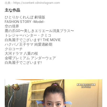
出典：
https://scontent.cdninstagram.com
主な作品
ひとりかくれんぼ 劇場版
FASHION STORY -Model-
空の境界
鷹の爪GO〜美しきエリエール消臭プラス〜
トレジャーハンター・クミコ
白鳥麗子でございます! THE MOVIE
ハクバノ王子サマ 純愛適齢期
クロコーチ
大河ドラマ 八重の桜
金曜プレミアム アンダーウェア
白鳥麗子でございます!