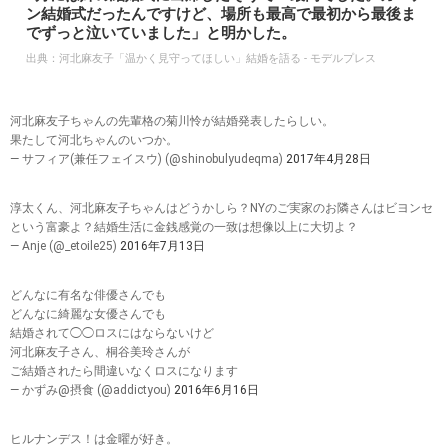
ン結婚式だったんですけど、場所も最高で最初から最後ま
でずっと泣いていました」と明かした。
出典：
河北麻友子「温かく見守ってほしい」結婚を語る - モデルプレス
河北麻友子ちゃんの先輩格の菊川怜が結婚発表したらしい。
果たして河北ちゃんのいつか。
— サフィア(兼任フェイスウ) (@shinobulyudeqma)
2017年4月28日
淳太くん、河北麻友子ちゃんはどうかしら？NYのご実家のお隣さんはビヨンセ
という富豪よ？結婚生活に金銭感覚の一致は想像以上に大切よ？
— Anje (@_etoile25)
2016年7月13日
どんなに有名な俳優さんでも
どんなに綺麗な女優さんでも
結婚されて◯◯ロスにはならないけど
河北麻友子さん、桐谷美玲さんが
ご結婚されたら間違いなくロスになります
— かずみ@摂食 (@addictyou)
2016年6月16日
ヒルナンデス！は金曜が好き。