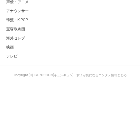
声優・アニメ
アナウンサー
韓流・K-POP
宝塚歌劇団
海外セレブ
映画
テレビ
Copyright (C) KYUN♡KYUN[キュンキュン]｜女子が気になるエンタメ情報まとめ