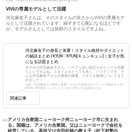
VIVIの専属モデルとして活躍
河北麻友子さんは、そのスタイルの良さからVIVIの専属モデ
ルとして活躍されています。細すぎて心配になるほどです
が、モデルさんとしては抜群のスタイルですよね。
河北麻友子の身長と体重！スタイル維持やダイエット
の秘訣まとめ | KYUN♡KYUN[キュンキュン]｜女子が気
になる話題まとめ
モデルの河北麻友子さん。ハーフっぽい顔立ちがとっても可愛
らしいですよね。スタイルもとっても良く、バツグンです。そ
んな河北麻友子さんの身長や体重、スタイル維持についてまと
めました！
出典：河北麻友子の身長と体重！スタイル維持やダイエットの秘訣まとめ |
KYUN♡KYUN[キュンキュン]｜女子が気になる話題まとめ
関連記事
アメリカ合衆国ニューヨーク州ニューヨーク市に生まれ
る。国籍は、アメリカ合衆国。父はニューヨークで会社を
経営している。高祖父は吉田松陰の教え子（松下村塾出