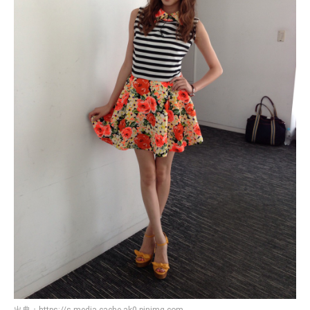
出典：
https://s-media-cache-ak0.pinimg.com