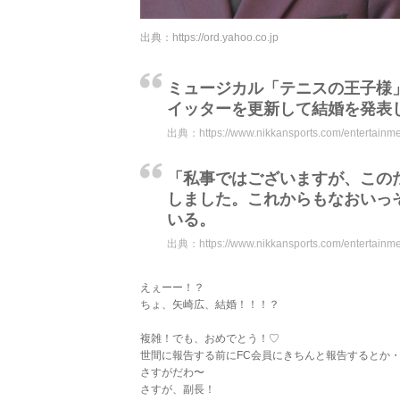
出典：
https://ord.yahoo.co.jp
ミュージカル「テニスの王子様
イッターを更新して結婚を発表
出典：
https://www.nikkansports.com/entertain
「私事ではございますが、この
しました。これからもなおいっ
いる。
出典：
https://www.nikkansports.com/entertain
えぇーー！？
ちょ、矢崎広、結婚！！！？
複雑！でも、おめでとう！♡
世間に報告する前にFC会員にきちんと報告するとか
さすがだわ〜
さすが、副長！