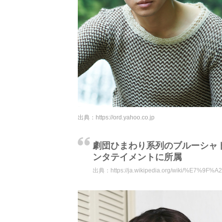
出典：
https://ord.yahoo.co.jp
劇団ひまわり系列のブルーシャト
ンタテイメントに所属
出典：
https://ja.wikipedia.org/wiki/%E7