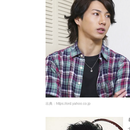
出典：
https://ord.yahoo.co.jp