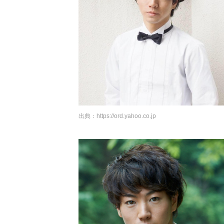
出典：
https://ord.yahoo.co.jp