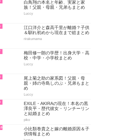
2
宝塚の娘役・歴代美人ランキング
TOP35【最新版】
kent.n
3
六角精児の出身と実家・家族(父
親/母親/兄弟)もまとめ
Luccy
4
栗原類はハーフ！父と母＆兄弟な
ど家族について総まとめ
tomo1234
5
白鳥翔の本名と年齢、実家と家
族！父親・母親・兄弟もまとめ
Luccy
6
江口洋介と森高千里が離婚？子供
＆馴れ初めから現在まで総まとめ
rirakumama
7
梅田修一朗の学歴！出身大学・高
校・中学・小学校まとめ