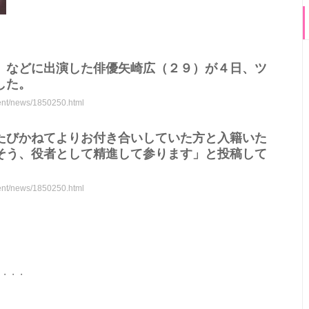
」などに出演した俳優矢崎広（２９）が４日、ツ
した。
ment/news/1850250.html
たびかねてよりお付き合いしていた方と入籍いた
そう、役者として精進して参ります」と投稿して
ment/news/1850250.html
・・・・