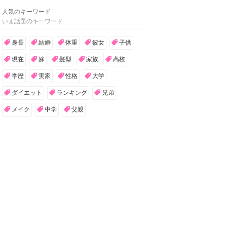
13
稲葉友の学歴！出身大学・高校・
中学・小学校まとめ
さくら
14
森敬斗の出身と実家や家族(父親/
母親/兄弟)まとめ
Luccy
15
富栄ドラムの身長や体重・バク転
など身体能力まとめ
さくら
人気のキーワード
いま話題のキーワード
身長
結婚
体重
彼女
子供
現在
嫁
髪型
家族
高校
学歴
実家
性格
大学
ダイエット
ランキング
兄弟