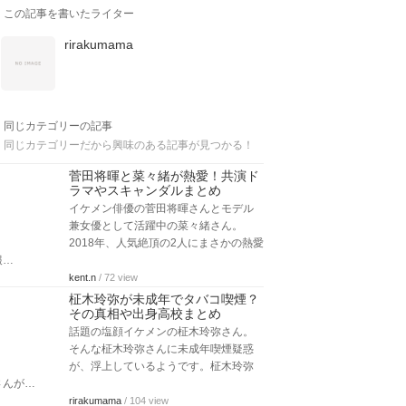
この記事を書いたライター
rirakumama
同じカテゴリーの記事
同じカテゴリーだから興味のある記事が見つかる！
菅田将暉と菜々緒が熱愛！共演ド
ラマやスキャンダルまとめ
イケメン俳優の菅田将暉さんとモデル
兼女優として活躍中の菜々緒さん。
2018年、人気絶頂の2人にまさかの熱愛
報…
kent.n
/ 72 view
柾木玲弥が未成年でタバコ喫煙？
その真相や出身高校まとめ
話題の塩顔イケメンの柾木玲弥さん。
そんな柾木玲弥さんに未成年喫煙疑惑
が、浮上しているようです。柾木玲弥
さんが…
rirakumama
/ 104 view