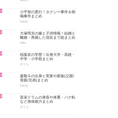
Luccy
8
尾上菊之助の家系図！父親・母
親・姉の寺島しのぶ・兄弟もまと
め
Luccy
9
EXILE・AKIRAの現在！本名の黒
澤良平・歴代彼女・リンチーリン
と結婚まとめ
piko
10
小比類巻貴之と嫁の離婚原因＆子
供情報まとめ
kent.n
11
小平智の悪行！タクシー事件＆恫
喝事件まとめ
Luccy
12
大塚明夫の嫁と子供情報！結婚と
離婚・再婚した現在まで総まとめ
ririto