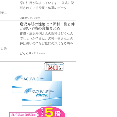
載されている身長・体重のデータ、共
演者…
Luccy
/ 99 view
唐沢寿明の性格は？沢村一樹と仲
が悪い？噂の真相まとめ
俳優・唐沢寿明さんの性格はどうなん
でしょうか？また、沢村一樹さんとの
仲は悪いの？など世間の気になる噂を
まとめ…
どんぐり
/ 117 view