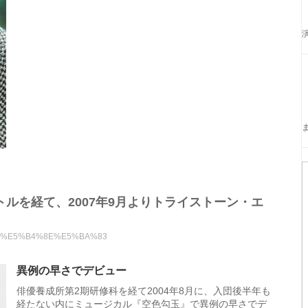
ルを経て、2007年9月よりトライストーン・エ
%9F%A2%E5%B4%8E%E5%BA%83
異例の早さでデビュー
俳優養成所第2期研修科を経て2004年8月に、入団後半年も
経たない内にミュージカル『空色勾玉』で異例の早さでデ
ビューを果たします。