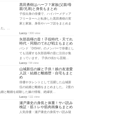
黒田勇樹はハーフ？家族(父親/母
親/兄弟)と身長もまとめ
子役出身の俳優で、ハイパーメディア
フリーターへと転身した黒田勇樹の実
家と家族、身長やハーフ説をまとめま
した。…
Luccy
/ 300 view
矢部昌暉の昔！子役時代・天てれ
時代・同期のてれび戦士もまとめ
バンド「DISH//」のメンバーで俳優とし
ても活躍する矢部昌暉の昔に注目が集
まっています。 子供の頃から芸能…
Luccy
/ 94 view
山城新伍の嫁と子供！娘の友達愛
人説・結婚と離婚歴・自宅もまと
め
俳優やタレントとして活躍した山城新
伍の結婚と離婚をまとめました。 2度の
結婚と離婚を経験した嫁の情報、絶縁状…
Luccy
/ 111 view
瀬戸康史の身長と体重！サバ読み
検証・筋トレや筋肉画像もまとめ
人気俳優・瀬戸康史の身長サバ読み疑
惑に注目が集まっています。 公式に記