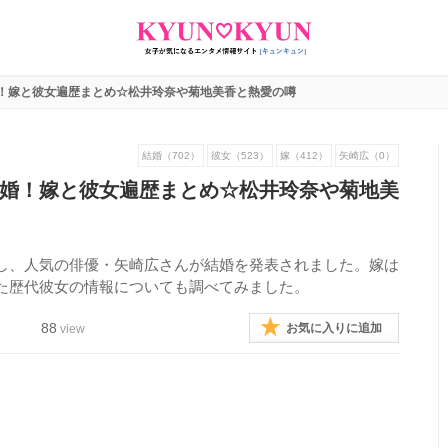
！嫁と彼女遍歴まとめ☆松井玲奈や菊地美香と熱愛の噂
結婚（702）
彼女（523）
嫁（412）
矢崎広（0）
婚！嫁と彼女遍歴まとめ☆松井玲奈や菊地美
し、人気の俳優・矢崎広さんが結婚を発表されました。嫁は
た歴代彼女の情報についても調べてみました。
88
お気に入りに追加
view