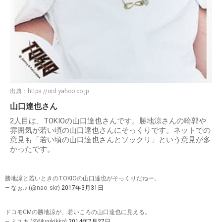
出典：
https://ord.yahoo.co.jp
山口達也さん
2人目は、TOKIOの山口達也さんです。勝地涼さんの輪郭や
雰囲気が若い頃の山口達也さんにそっくりです。ネットでの
意見も「若い頃の山口達也さんとソックリ」という意見が多
かったです。
勝地涼と若いときのTOKIOの山口達也がそっくりだねー。
— なぉ.♪ (@nao_skr)
2017年3月31日
ドコモCMの勝地涼が、若いころの山口達也に見える。
— ミユキ (@Miyukikko)
2014年7月27日