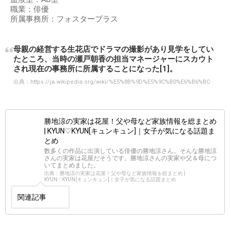
職業：俳優
所属事務所：フォスタープラス
母親の経営する生花店でドラマの撮影があり見学をしてい
たところ、当時の瀬戸朝香の担当マネージャーにスカウト
され現在の事務所に所属することになった[1]。
出典：
https://ja.wikipedia.org/wiki/%E5%8B%9D%E5%9C%B0%E6%B6%BC
勝地涼の実家は花屋！父や母など家族情報を総まとめ
| KYUN♡KYUN[キュンキュン]｜女子が気になる話題ま
とめ
数多くの作品に出演している俳優の勝地涼さん。そんな勝地涼
さんの実家は花屋だそうです。勝地涼さんの実家や父＆母につ
いてまとめました。
出典：勝地涼の実家は花屋！父や母など家族情報を総まとめ |
KYUN♡KYUN[キュンキュン]｜女子が気になる話題まとめ
関連記事