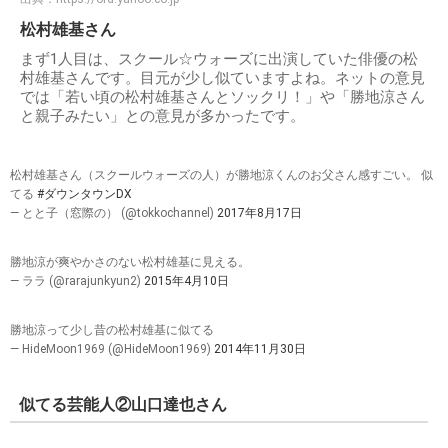
松村雄基さん
まず1人目は、スクール☆ウォーズに出演していた俳優の松
村雄基さんです。目元が少し似ていますよね。ネットの意見
では「若い頃の松村雄基さんとソックリ！」や「勝地涼さん
と親子みたい」との意見が多かったです。
松村雄基さん（スクールウォーズの人）が勝地涼くんのお父さん感すごい。 似
てる
#ダウンタウンDX
— とと子（窓際の） (@tokkochannel)
2017年8月17日
勝地涼が爽やかさのない松村雄基に見える。
— ララ (@rarajunkyun2)
2015年4月10日
勝地涼って少し昔の松村雄基に似てる
— HideMoon1969 (@HideMoon1969)
2014年11月30日
似てる芸能人②山口達也さん