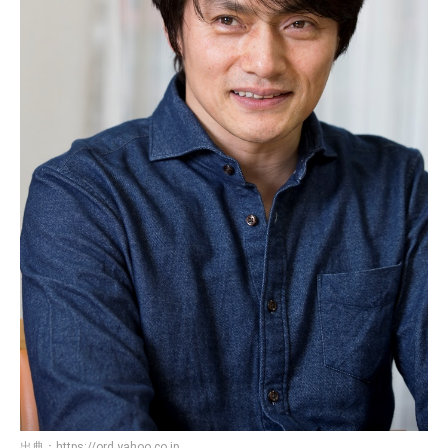
出典：
https://ord.yahoo.co.jp