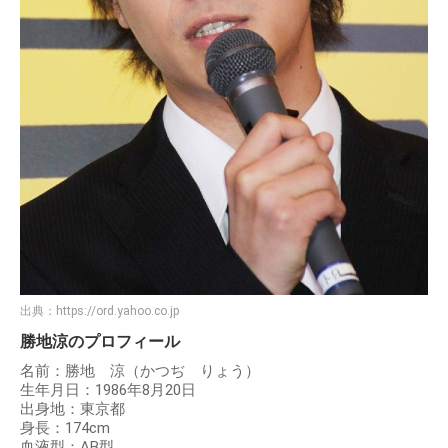
出典：
https://ord.yahoo.co.jp
勝地涼のプロフィール
名前：勝地 涼（かつぢ りょう）
生年月日：1986年8月20日
出身地：東京都
身長：174cm
血液型：AB型