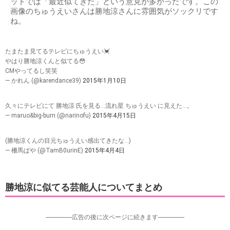
ットでは「最近似てきた」という意見が多かったです。この
画像のちゅうえいさんは勝地涼さんに雰囲気がソックリです
ね。
たまたま見てるテレビにちゅうえい💓
やはり勝地涼くんと似てる😳
CMやってるし笑笑
— かれん (@karendance39)
2015年1月10日
久々にテレビにて 勝地涼 氏を見る…流れ星 ちゅうえい に見えた…。
— maruo&big-burn (@narinofu)
2015年4月15日
(勝地涼くんの目元ちゅうえい感出てきたな…)
— 柵馬ぱや (@TamB0urinE)
2015年4月4日
勝地涼に似てる芸能人についてまとめ
-----------------広告の後に次ページに続きます-----------------