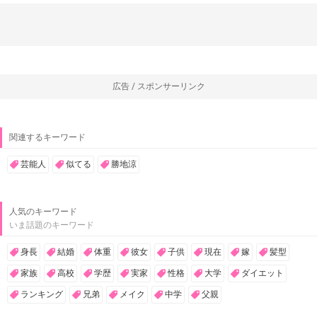
広告 / スポンサーリンク
関連するキーワード
芸能人
似てる
勝地涼
人気のキーワード
いま話題のキーワード
身長
結婚
体重
彼女
子供
現在
嫁
髪型
家族
高校
学歴
実家
性格
大学
ダイエット
ランキング
兄弟
メイク
中学
父親