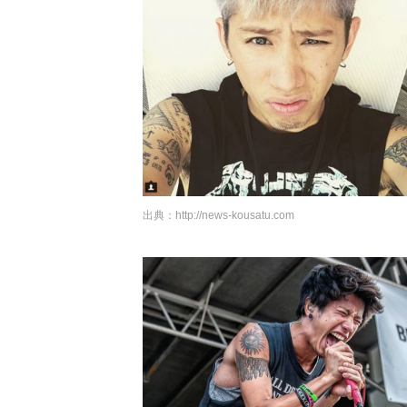
出典：
http://news-kousatu.com