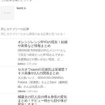
この記事を書いたライター
kent.n
同じカテゴリーの記事
同じカテゴリーだから興味のある記事が見つかる！
オレンジレンジRYOの現在！結婚
や刺青など情報まとめ
ORANGE RANGEの中心メンバーとし
て目立つ存在だったRYOさんですが、
全盛期ほどの勢いがない現在、ど…
kent.n
/ 175 view
セカオワsaoriの元彼氏は深瀬慧？
キス画像や2人の関係まとめ
大人気バンド、SEKAI NO OWARIの
Fukase（深瀬慧）さんとSaori（藤崎彩
織）さんは元恋人同…
cibone
/ 145 view
橘慶太の巨人症の噂＆身長の変化
まとめ！デビュー時から顔や体が
変化しすぎ！