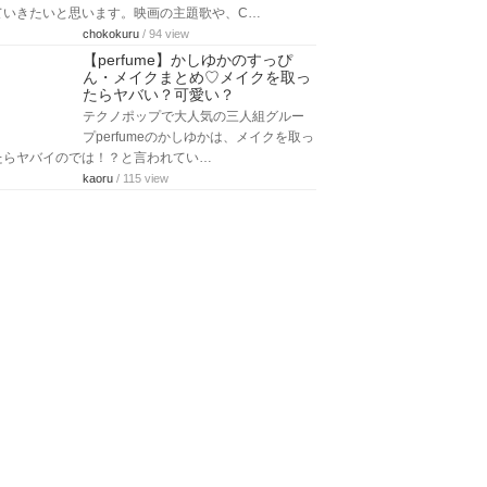
ていきたいと思います。映画の主題歌や、C…
chokokuru
/ 94 view
【perfume】かしゆかのすっぴ
ん・メイクまとめ♡メイクを取っ
たらヤバい？可愛い？
テクノポップで大人気の三人組グルー
プperfumeのかしゆかは、メイクを取っ
たらヤバイのでは！？と言われてい…
kaoru
/ 115 view