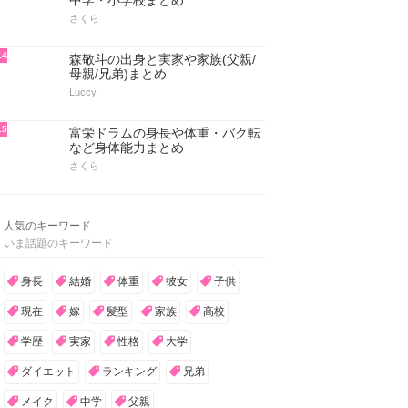
中学・小学校まとめ
さくら
14
森敬斗の出身と実家や家族(父親/
母親/兄弟)まとめ
Luccy
15
富栄ドラムの身長や体重・バク転
など身体能力まとめ
さくら
人気のキーワード
いま話題のキーワード
身長
結婚
体重
彼女
子供
現在
嫁
髪型
家族
高校
学歴
実家
性格
大学
ダイエット
ランキング
兄弟
メイク
中学
父親