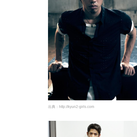
出典：
http://kyun2-girls.com