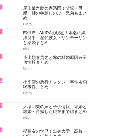
8
尾上菊之助の家系図！父親・母
親・姉の寺島しのぶ・兄弟もまと
め
Luccy
9
EXILE・AKIRAの現在！本名の黒
澤良平・歴代彼女・リンチーリン
と結婚まとめ
piko
10
小比類巻貴之と嫁の離婚原因＆子
供情報まとめ
kent.n
11
小平智の悪行！タクシー事件＆恫
喝事件まとめ
Luccy
12
大塚明夫の嫁と子供情報！結婚と
離婚・再婚した現在まで総まとめ
ririto
13
稲葉友の学歴！出身大学・高校・