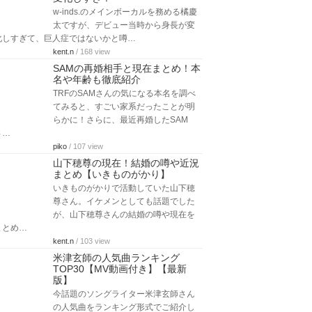
w-inds.のメインボーカルを務める橘慶
太ですが、デビュー当時から身長が変
化しすぎて、巨人症ではないかと噂…
kent.n
/ 168 view
SAMの再婚相手と現在まとめ！本
名や年齢も徹底紹介
TRFのSAMさんの気になる本名を調べ
てみると、すごい家系だったことが明
らかに！さらに、最近再婚したSAM
さ…
piko
/ 107 view
山下穂尊の現在！結婚の噂や近況
まとめ【いきものがかり】
いきものがかりで活動していた山下穂
尊さん。イケメンとしても話題でした
が、山下穂尊さんの結婚の噂や現在を
まとめ…
kent.n
/ 103 view
米津玄師の人気曲ランキング
TOP30【MV動画付き】【最新
版】
今話題のソングライター米津玄師さん
の人気曲をランキング形式でご紹介し