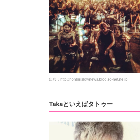
出典：
http://nonbirislownews.blog.so-net.ne.jp
Takaといえばタトゥー