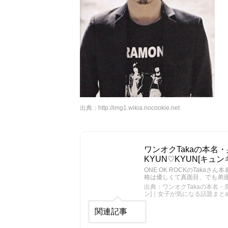
出典：
http://img1.wikia.nocookie.net
ワンオクTakaの本名
KYUN♡KYUN[キ
ONE OK ROCKのTaka
格は優しくて真面目、でも弟
出典：ワンオクTakaの本名・
ン]｜女子が気になる話題まと
関連記事