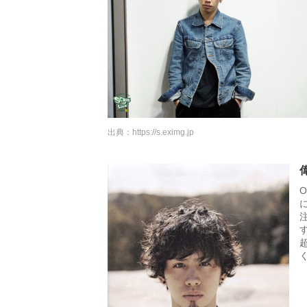
出典：
https://s.eximg.jp