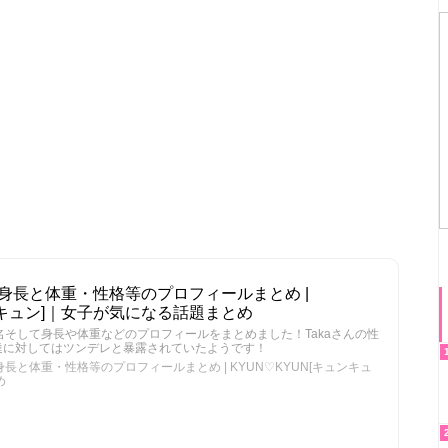
・身長と体重・性格等のプロフィールまとめ |
ュンキュン]｜女子が気になる話題まとめ
さん本名そして身長や体重などのプロフィールをまとめました！Takaさんの性
達に対してはツンデレと暴露されていたようです！
身長と体重・性格等のプロフィールまとめ | KYUN♡KYUN[キュンキュ
め