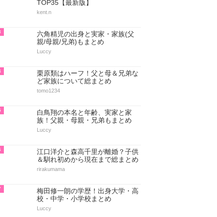
TOP35【最新版】
kent.n
3
六角精児の出身と実家・家族(父
親/母親/兄弟)もまとめ
Luccy
4
栗原類はハーフ！父と母＆兄弟な
ど家族について総まとめ
tomo1234
5
白鳥翔の本名と年齢、実家と家
族！父親・母親・兄弟もまとめ
Luccy
6
江口洋介と森高千里が離婚？子供
＆馴れ初めから現在まで総まとめ
rirakumama
7
梅田修一朗の学歴！出身大学・高
校・中学・小学校まとめ
Luccy