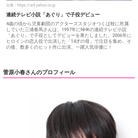
出典：
https://ord.yahoo.co.jp
連続テレビ小説「あぐり」で子役デビュー
4歳の頃から児童劇団のアクターズスタジオつくば校に所属
していた三浦春馬さんは、1997年にNHKの連続テレビ小説
「あぐり」で子役としてデビューを果たしました。2006年に
ヒロインの恋人役で出演した「14才の母」で注目を集め、そ
の後、数多くのヒット作に出演。一躍人気俳優に！
菅原小春さんのプロフィール