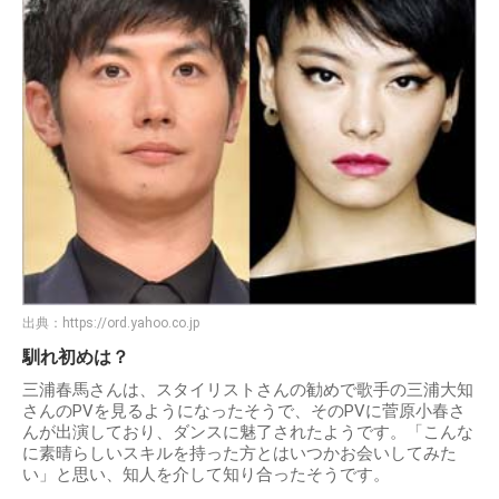
出典：
https://ord.yahoo.co.jp
馴れ初めは？
三浦春馬さんは、スタイリストさんの勧めで歌手の三浦大知
さんのPVを見るようになったそうで、そのPVに菅原小春さ
んが出演しており、ダンスに魅了されたようです。「こんな
に素晴らしいスキルを持った方とはいつかお会いしてみた
い」と思い、知人を介して知り合ったそうです。