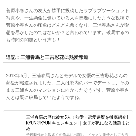
菅原小春さんの友人が勝手に投稿したラブラブツーショット
写真や、一生懸命に働いている人を馬鹿にしたような投稿で
菅原小春さんの印象はどんどん悪くなり、三浦春馬さんが愛
想を尽かしたのではないか？と言われています。破局するの
も時間の問題という声も！
追記：三浦春馬と三吉彩花に熱愛報道
2018年5月、三浦春馬さんとモデルで女優の三吉彩花さんの
熱愛が報道されました。二人は都内のバーでデートし、その
まま三浦さんのマンションに向かったそうです。菅原小春さ
んとは既に破局していたようですね。
三浦春馬の歴代彼女5人！熱愛・恋愛遍歴を徹底紹介 |
KYUN♡KYUN[キュンキュン]｜女子が気になる話題まと
め
子役時代から数多くの作品に出演し、イケメン俳優として大活