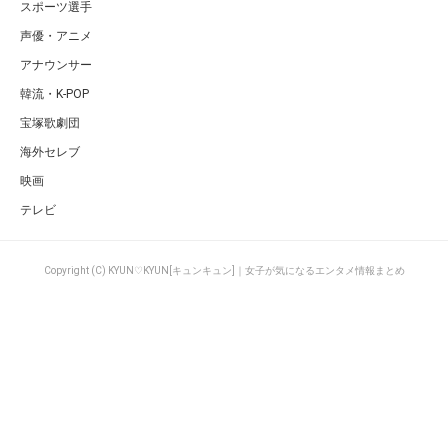
スポーツ選手
声優・アニメ
アナウンサー
韓流・K-POP
宝塚歌劇団
海外セレブ
映画
テレビ
Copyright (C) KYUN♡KYUN[キュンキュン]｜女子が気になるエンタメ情報まとめ