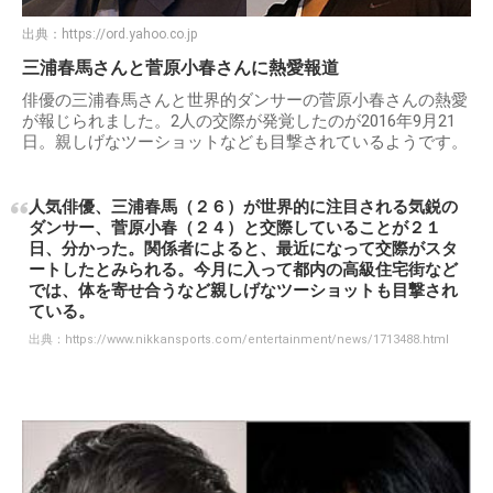
出典：
https://ord.yahoo.co.jp
三浦春馬さんと菅原小春さんに熱愛報道
俳優の三浦春馬さんと世界的ダンサーの菅原小春さんの熱愛
が報じられました。2人の交際が発覚したのが2016年9月21
日。親しげなツーショットなども目撃されているようです。
人気俳優、三浦春馬（２６）が世界的に注目される気鋭の
ダンサー、菅原小春（２４）と交際していることが２１
日、分かった。関係者によると、最近になって交際がスタ
ートしたとみられる。今月に入って都内の高級住宅街など
では、体を寄せ合うなど親しげなツーショットも目撃され
ている。
出典：
https://www.nikkansports.com/entertainment/news/1713488.html