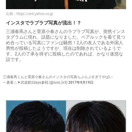
出典：
https://ord.yahoo.co.jp
インスタでラブラブ写真が流出！？
三浦春馬さんと菅原小春さんのラブラブ写真が、突然インス
タグラムに現れ、話題になりました。ペアルックを着て見つ
め合っている写真にファンは騒然！2人の友人である外国人
男性が投稿したようですが、現在は削除されているようで
す。2人の了承を得ずに投稿したのであれば、かなり迷惑な
話です。
三浦春馬くんと菅原小春さんのインスタの写真らぶらぶすぎてやばい
— 蒼葦△▼武道館2days参戦 (@sior_lv3)
2017年9月19日