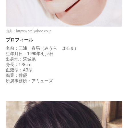
出典：
https://ord.yahoo.co.jp
プロフィール
名前：三浦 春馬（みうら はるま）
生年月日：1990年4月5日
出身地：茨城県
身長：178cm
血液型：AB型
職業：俳優
所属事務所：アミューズ