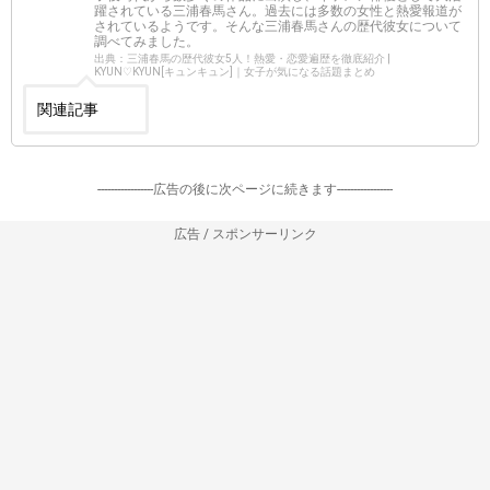
躍されている三浦春馬さん。過去には多数の女性と熱愛報道が
されているようです。そんな三浦春馬さんの歴代彼女について
調べてみました。
出典：三浦春馬の歴代彼女5人！熱愛・恋愛遍歴を徹底紹介 |
KYUN♡KYUN[キュンキュン]｜女子が気になる話題まとめ
関連記事
-----------------広告の後に次ページに続きます-----------------
広告 / スポンサーリンク