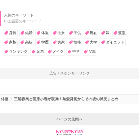
人気のキーワード
いま話題のキーワード
身長
結婚
体重
彼女
子供
現在
嫁
髪型
家族
高校
学歴
実家
性格
大学
ダイエット
ランキング
兄弟
メイク
中学
父親
広告 / スポンサーリンク
俳優
三浦春馬と菅原小春が破局！熱愛発覚からその後の状況まとめ
ページの先頭へ