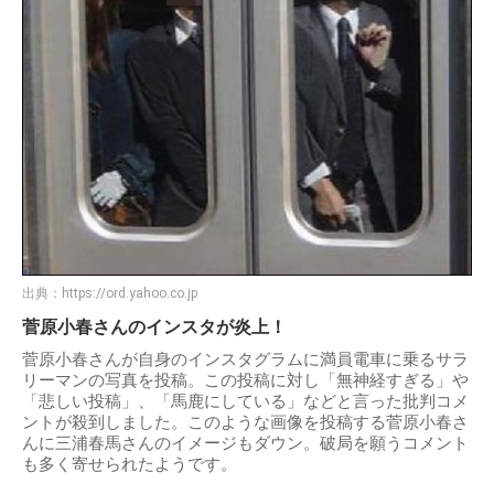
出典：
https://ord.yahoo.co.jp
菅原小春さんのインスタが炎上！
菅原小春さんが自身のインスタグラムに満員電車に乗るサラ
リーマンの写真を投稿。この投稿に対し「無神経すぎる」や
「悲しい投稿」、「馬鹿にしている」などと言った批判コメ
ントが殺到しました。このような画像を投稿する菅原小春さ
んに三浦春馬さんのイメージもダウン。破局を願うコメント
も多く寄せられたようです。