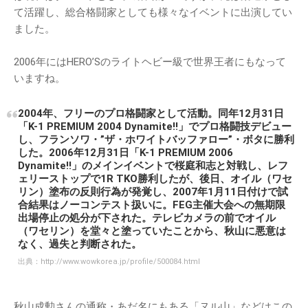
て活躍し、総合格闘家としても様々なイベントに出演してい
ました。
2006年にはHERO’Sのライトヘビー級で世界王者にもなって
いますね。
2004年、フリーのプロ格闘家として活動。同年12月31日
「K-1 PREMIUM 2004 Dynamite!!」でプロ格闘技デビュー
し、フランソワ・”ザ・ホワイトバッファロー”・ボタに勝利
した。2006年12月31日「K-1 PREMIUM 2006
Dynamite!!」のメインイベントで桜庭和志と対戦し、レフ
ェリーストップで1R TKO勝利したが、後日、オイル（ワセ
リン）塗布の反則行為が発覚し、2007年1月11日付けで試
合結果はノーコンテスト扱いに。FEG主催大会への無期限
出場停止の処分が下された。テレビカメラの前でオイル
（ワセリン）を堂々と塗っていたことから、秋山に悪意は
なく、過失と判断された。
出典：
http://www.wowkorea.jp/profile/500084.html
秋山成勲さんの通称・あだ名にもある「ヌル山」などはこの