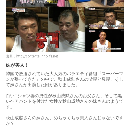
出典：
http://contents.innolife.net
妹が美人！
韓国で放送されていた大人気のバラエティ番組『スーパーマ
ンが帰ってきた』の中で、秋山成勲さんの父親と母親、そし
て妹さんが出演した回がありました。
白いTシャツ姿の男性が秋山成勲さんのお父さん、そして黒
いヘアバンドを付けた女性が秋山成勲さんの妹さんのようで
す。
秋山成勲さんの妹さん、めちゃくちゃ美人さんじゃないです
か？