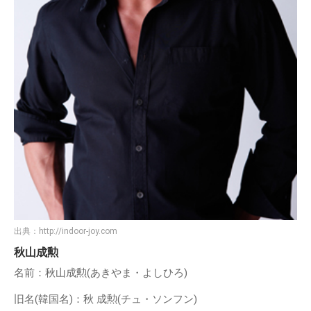
出典：
http://indoor-joy.com
秋山成勲
名前：秋山成勲(あきやま・よしひろ)
旧名(韓国名)：秋 成勲(チュ・ソンフン)