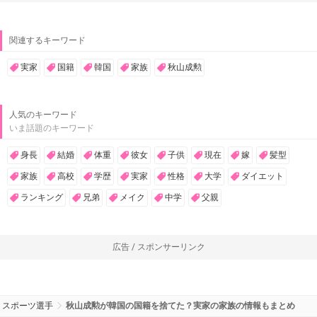
関連するキーワード
実家
国籍
韓国
家族
秋山成勲
人気のキーワード
いま話題のキーワード
身長
結婚
体重
彼女
子供
現在
嫁
髪型
家族
高校
学歴
実家
性格
大学
ダイエット
ランキング
兄弟
メイク
中学
父親
広告 / スポンサーリンク
スポーツ選手
秋山成勲が韓国の国籍を捨てた？実家の家族の情報もまとめ