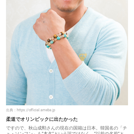
出典：
https://official.ameba.jp
柔道でオリンピックに出たかった
ですので、秋山成勲さんの現在の国籍は日本。韓国名の「チ
ュ・ソンフン」も”本名”という訳ではなく、”以前の名前”と