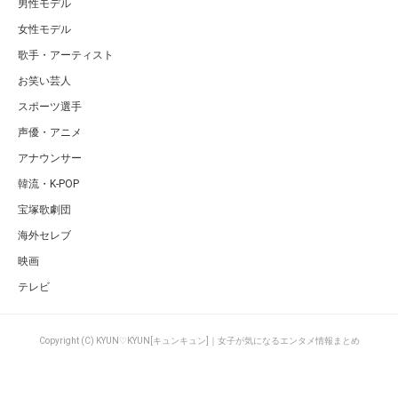
男性モデル
女性モデル
歌手・アーティスト
お笑い芸人
スポーツ選手
声優・アニメ
アナウンサー
韓流・K-POP
宝塚歌劇団
海外セレブ
映画
テレビ
Copyright (C) KYUN♡KYUN[キュンキュン]｜女子が気になるエンタメ情報まとめ