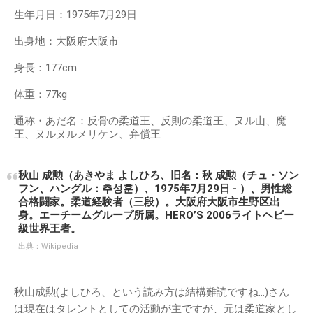
生年月日：1975年7月29日
出身地：大阪府大阪市
身長：177cm
体重：77kg
通称・あだ名：反骨の柔道王、反則の柔道王、ヌル山、魔
王、ヌルヌルメリケン、弁償王
秋山 成勲（あきやま よしひろ、旧名：秋 成勲（チュ・ソン
フン、ハングル：추성훈）、1975年7月29日 - ）、男性総
合格闘家。柔道経験者（三段）。大阪府大阪市生野区出
身。エーチームグループ所属。HERO’S 2006ライトヘビー
級世界王者。
出典：
Wikipedia
秋山成勲(よしひろ、という読み方は結構難読ですね…)さん
は現在はタレントとしての活動が主ですが、元は柔道家とし