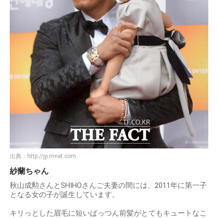
出典：
http://jp.mnet.com
紗蘭ちゃん
秋山成勲さんとSHIHOさんご夫妻の間には、2011年に第一子
となる女の子が誕生しています。
キリっとした眉毛に短いぱっつん前髪がとてもキュートなこ