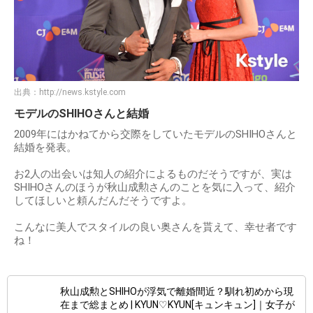
出典：
http://news.kstyle.com
モデルのSHIHOさんと結婚
2009年にはかねてから交際をしていたモデルのSHIHOさんと
結婚を発表。
お2人の出会いは知人の紹介によるものだそうですが、実は
SHIHOさんのほうが秋山成勲さんのことを気に入って、紹介
してほしいと頼んだんだそうですよ。
こんなに美人でスタイルの良い奥さんを貰えて、幸せ者です
ね！
秋山成勲とSHIHOが浮気で離婚間近？馴れ初めから現
在まで総まとめ | KYUN♡KYUN[キュンキュン]｜女子が