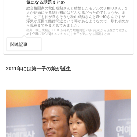
気になる話題まとめ
総合格闘家の秋山成勲さんと結婚したモデルのSHIHOさん。2
人が結婚に至る馴れ初めはどんな風だったのでしょうか。ま
た、とても仲が良さそうな秋山成勲さんとSHIHOさんですが、
浮気が原因で離婚間近という噂があるようなので、馴れ初めか
ら現在までをまとめてみました。
出典：秋山成勲とSHIHOが浮気で離婚間近？馴れ初めから現在まで総まと
め | KYUN♡KYUN[キュンキュン]｜女子が気になる話題まとめ
関連記事
2011年には第一子の娘が誕生