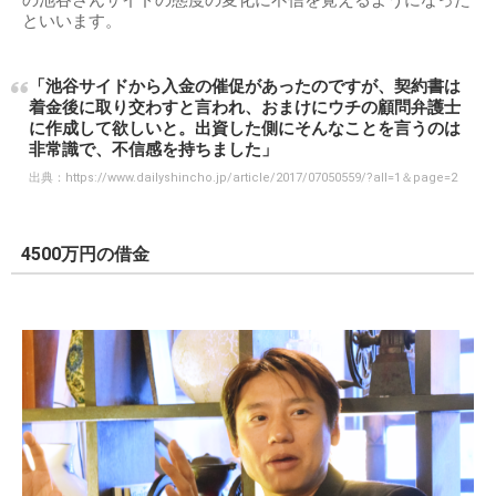
の池谷さんサイドの態度の変化に不信を覚えるようになった
といいます。
「池谷サイドから入金の催促があったのですが、契約書は
着金後に取り交わすと言われ、おまけにウチの顧問弁護士
に作成して欲しいと。出資した側にそんなことを言うのは
非常識で、不信感を持ちました」
出典：
https://www.dailyshincho.jp/article/2017/07050559/?all=1＆page=2
4500万円の借金