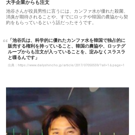
大手企業からも注文
池谷さんが役員男性に言うには、カンファ水が優れた殺菌、
消臭が期待されることや、すでにロッテや韓国の農協から契
約をもらっているという話だったそうです。
「池谷氏は、科学的に優れたカンファ水を韓国で独占的に
販売する権利を持っていること、韓国の農協や、ロッテグ
ループからも注文が入っていることを、淀みなくスラスラ
と喋るんです」
出典：
https://www.dailyshincho.jp/article/2017/07050559/?all=1＆page=1