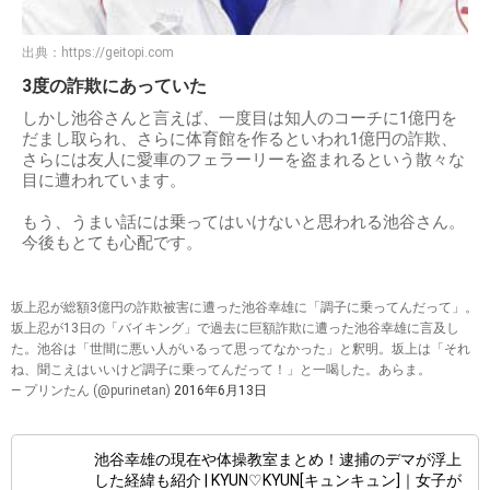
出典：
https://geitopi.com
3度の詐欺にあっていた
しかし池谷さんと言えば、一度目は知人のコーチに1億円を
だまし取られ、さらに体育館を作るといわれ1億円の詐欺、
さらには友人に愛車のフェラーリーを盗まれるという散々な
目に遭われています。
もう、うまい話には乗ってはいけないと思われる池谷さん。
今後もとても心配です。
坂上忍が総額3億円の詐欺被害に遭った池谷幸雄に「調子に乗ってんだって」。
坂上忍が13日の「バイキング」で過去に巨額詐欺に遭った池谷幸雄に言及し
た。池谷は「世間に悪い人がいるって思ってなかった」と釈明。坂上は「それ
ね、聞こえはいいけど調子に乗ってんだって！」と一喝した。あらま。
— プリンたん (@purinetan)
2016年6月13日
池谷幸雄の現在や体操教室まとめ！逮捕のデマが浮上
した経緯も紹介 | KYUN♡KYUN[キュンキュン]｜女子が