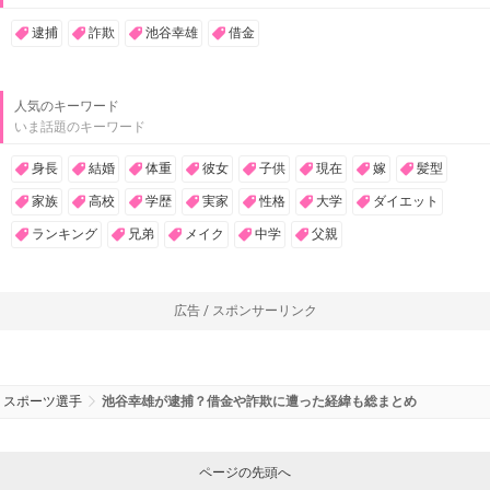
逮捕
詐欺
池谷幸雄
借金
人気のキーワード
いま話題のキーワード
身長
結婚
体重
彼女
子供
現在
嫁
髪型
家族
高校
学歴
実家
性格
大学
ダイエット
ランキング
兄弟
メイク
中学
父親
広告 / スポンサーリンク
スポーツ選手
池谷幸雄が逮捕？借金や詐欺に遭った経緯も総まとめ
ページの先頭へ