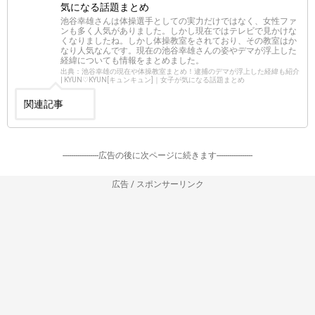
気になる話題まとめ
池谷幸雄さんは体操選手としての実力だけではなく、女性ファ
ンも多く人気がありました。しかし現在ではテレビで見かけな
くなりましたね。しかし体操教室をされており、その教室はか
なり人気なんです。現在の池谷幸雄さんの姿やデマが浮上した
経緯についても情報をまとめました。
出典：池谷幸雄の現在や体操教室まとめ！逮捕のデマが浮上した経緯も紹介
| KYUN♡KYUN[キュンキュン]｜女子が気になる話題まとめ
関連記事
-----------------広告の後に次ページに続きます-----------------
広告 / スポンサーリンク