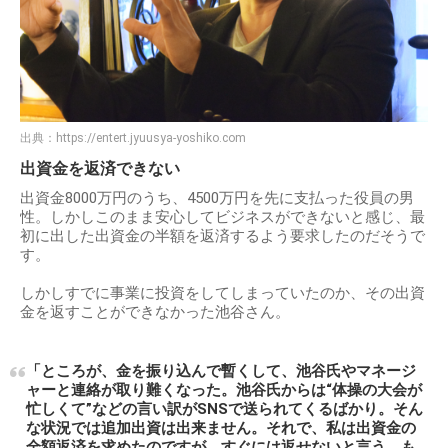
出典：
https://entert.jyuusya-yoshiko.com
出資金を返済できない
出資金8000万円のうち、4500万円を先に支払った役員の男
性。しかしこのまま安心してビジネスができないと感じ、最
初に出した出資金の半額を返済するよう要求したのだそうで
す。
しかしすでに事業に投資をしてしまっていたのか、その出資
金を返すことができなかった池谷さん。
「ところが、金を振り込んで暫くして、池谷氏やマネージ
ャーと連絡が取り難くなった。池谷氏からは“体操の大会が
忙しくて”などの言い訳がSNSで送られてくるばかり。そん
な状況では追加出資は出来ません。それで、私は出資金の
全額返済を求めたのですが、すぐには返せないと言う。も