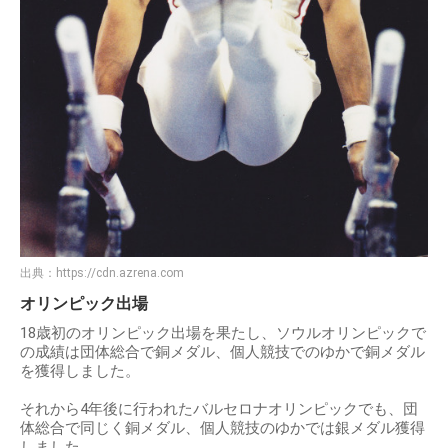
出典：
https://cdn.azrena.com
オリンピック出場
18歳初のオリンピック出場を果たし、ソウルオリンピックで
の成績は団体総合で銅メダル、個人競技でのゆかで銅メダル
を獲得しました。
それから4年後に行われたバルセロナオリンピックでも、団
体総合で同じく銅メダル、個人競技のゆかでは銀メダル獲得
しました。