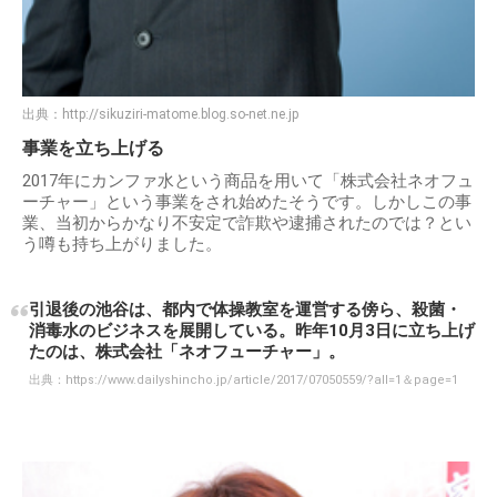
出典：
http://sikuziri-matome.blog.so-net.ne.jp
事業を立ち上げる
2017年にカンファ水という商品を用いて「株式会社ネオフュ
ーチャー」という事業をされ始めたそうです。しかしこの事
業、当初からかなり不安定で詐欺や逮捕されたのでは？とい
う噂も持ち上がりました。
引退後の池谷は、都内で体操教室を運営する傍ら、殺菌・
消毒水のビジネスを展開している。昨年10月3日に立ち上げ
たのは、株式会社「ネオフューチャー」。
出典：
https://www.dailyshincho.jp/article/2017/07050559/?all=1＆page=1