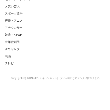
お笑い芸人
スポーツ選手
声優・アニメ
アナウンサー
韓流・K-POP
宝塚歌劇団
海外セレブ
映画
テレビ
Copyright (C) KYUN♡KYUN[キュンキュン]｜女子が気になるエンタメ情報まとめ