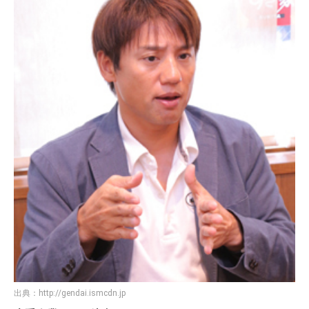
出典：
http://gendai.ismcdn.jp