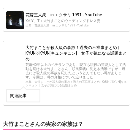
花嫁三人衆 in エクサミ 1991 - YouTube
XのY、T＋大竹まことのウェディングドレス姿
出典：花嫁三人衆 in エクサミ 1991 - YouTube
大竹まことが殺人級の事故！過去の不祥事まとめ |
KYUN♡KYUN[キュンキュン]｜女子が気になる話題まと
め
芸歴40年以上のベテランであり、現在も現役の芸能人として活
動を続ける大竹まことさん。順風満帆に見える活動ですが、過
去には殺人級の事故を犯したというとんでもない噂がありま
す。今回は、噂の真相について迫りました！
出典：大竹まことが殺人級の事故！過去の不祥事まとめ | KYUN♡KYUN[キュ
ンキュン]｜女子が気になる話題まとめ
関連記事
大竹まことさんの実家の家族は？