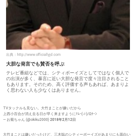
出典：
http://www.officiallyjd.com
大胆な発言でも賛否を呼ぶ
テレビ番組などでは、シティボーイズとしてではなく個人で
の出演が多く、暴言に近い大胆な発言で度々注目されること
もあります。そのため、高く評価する声もあれば、あまりよ
く思わない人も少なくはありません。
TVタックルも見ない。大竹まことが嫌いだから
上西小百合が消え去る日が早く来ますようにﾅﾑｰ(-ﾉ-)/Ωﾁｰﾝ
— お菊ちゃん (@okiku2000)
2018年2月12日
大竹まことは嫌いだったけど、三木聡のシティーボーイズがあまりにも面白い