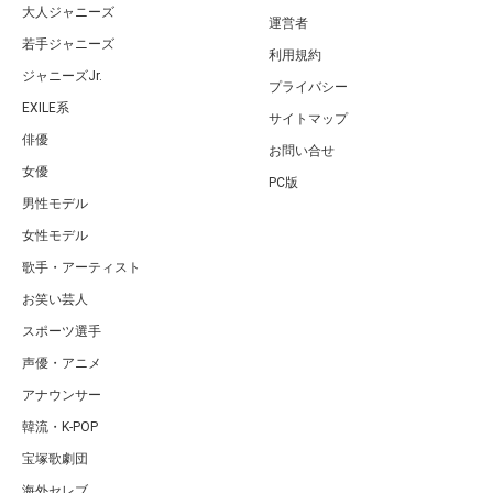
大人ジャニーズ
運営者
若手ジャニーズ
利用規約
ジャニーズJr.
プライバシー
EXILE系
サイトマップ
俳優
お問い合せ
女優
PC版
男性モデル
女性モデル
歌手・アーティスト
お笑い芸人
スポーツ選手
声優・アニメ
アナウンサー
韓流・K-POP
宝塚歌劇団
海外セレブ