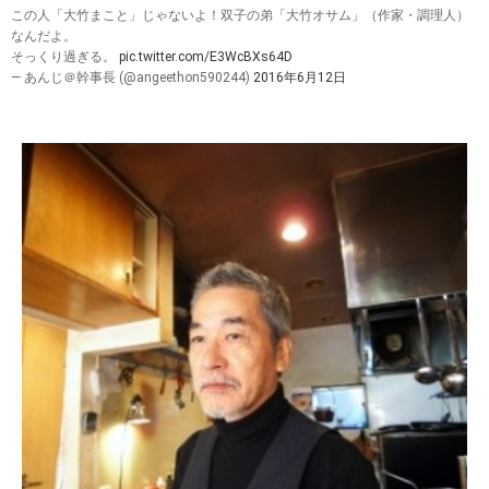
この人「大竹まこと」じゃないよ！双子の弟「大竹オサム」（作家・調理人）
なんだよ。
そっくり過ぎる。
pic.twitter.com/E3WcBXs64D
— あんじ＠幹事長 (@angeethon590244)
2016年6月12日