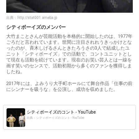
出典：
http://stat001.ameba.jp
シティボーイズのメンバー
大竹まことさんが芸能活動を本格的に開始したのは、1977年
ごろだと言われています。世間に注目されれうきっかけとな
ったのが、斉木しげるさんときたろうさの3人で結成したユ
ニット「シティボーイズ」での活動で、コントユニットとし
て現在も活動を続けています。現在のお笑い芸人とは一線を
画す笑いのセンスで、活動初期から多くのファンを獲得しま
したね。
2017年には、よみうり大手町ホールにて舞台作品「仕事の前
にシンナーを吸うな」を公演し、成功を収めました。
シティボーイズのコント - YouTube
出典：シティボーイズのコント - YouTube