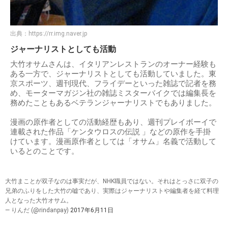
出典：
https://rr.img.naver.jp
ジャーナリストとしても活動
大竹オサムさんは、イタリアンレストランのオーナー経験も
ある一方で、ジャーナリストとしても活動していました。東
京スポーツ、週刊現代、フライデーといった雑誌で記者を務
め、モーターマガジン社の雑誌ミスターバイクでは編集長を
務めたこともあるベテランジャーナリストでもありました。
漫画の原作者としての活動経歴もあり、週刊プレイボーイで
連載された作品「ケンタウロスの伝説 」などの原作を手掛
けています。漫画原作者としては「オサム」名義で活動して
いるとのことです。
大竹まことが双子なのは事実だが、NHK職員ではない。それはとっさに双子の
兄弟のふりをした大竹の嘘であり、実際はジャーナリストや編集者を経て料理
人となった大竹オサム。
— りんだ (@rindanpay)
2017年6月11日