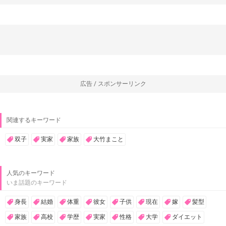
広告 / スポンサーリンク
関連するキーワード
双子
実家
家族
大竹まこと
人気のキーワード
いま話題のキーワード
身長
結婚
体重
彼女
子供
現在
嫁
髪型
家族
高校
学歴
実家
性格
大学
ダイエット