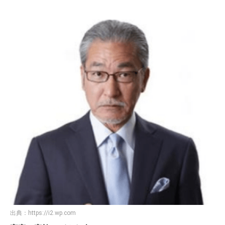
出典：
https://i2.wp.com