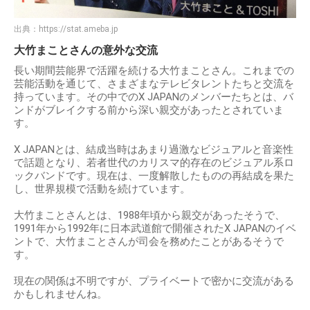
出典：
https://stat.ameba.jp
大竹まことさんの意外な交流
長い期間芸能界で活躍を続ける大竹まことさん。これまでの
芸能活動を通じて、さまざまなテレビタレントたちと交流を
持っています。その中でのX JAPANのメンバーたちとは、バ
ンドがブレイクする前から深い親交があったとされていま
す。
X JAPANとは、結成当時はあまり過激なビジュアルと音楽性
で話題となり、若者世代のカリスマ的存在のビジュアル系ロ
ックバンドです。現在は、一度解散したものの再結成を果た
し、世界規模で活動を続けています。
大竹まことさんとは、1988年頃から親交があったそうで、
1991年から1992年に日本武道館で開催されたX JAPANのイベ
ントで、大竹まことさんが司会を務めたことがあるそうで
す。
現在の関係は不明ですが、プライベートで密かに交流がある
かもしれませんね。