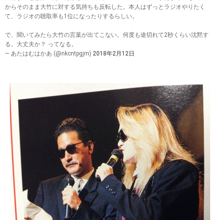
からそのまま大竹に対する気持ちも反転した。本人はずっとラジオやりたく
て、ラジオの聴取率も1位になったりするらしい。
で、聞いてみたら大竹の言葉が出てこない。何度も途切れて2秒くらい沈黙す
る。大丈夫か？ ってなる。
— あたはむはかあ (@nkcntpgjm)
2018年2月12日