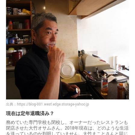
出典：
https://blog-001.west.edge.storage-yahoo.jp
現在は定年退職済み？
務めていた専門学校も閉校し、オーナーだったレストランも
閉店させた大竹オサムさん。2018年現在は、どのような生活
を送っているのか判明していません。大竹まことさんと同じ