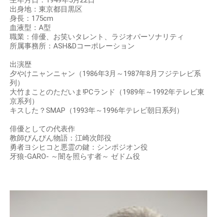
出身地：東京都目黒区
身長：175cm
血液型：A型
職業：俳優、お笑いタレント、ラジオパーソナリティ
所属事務所：ASH&Dコーポレーション
出演歴
夕やけニャンニャン（1986年3月～1987年8月フジテレビ系
列）
大竹まことのただいま!PCランド（1989年～1992年テレビ東
京系列）
キスした？SMAP（1993年～1996年テレビ朝日系列）
俳優としての代表作
教師びんびん物語：江崎次郎役
勇者ヨシヒコと悪霊の鍵：シンポジオン役
牙狼-GARO- ～闇を照らす者～ ゼドム役