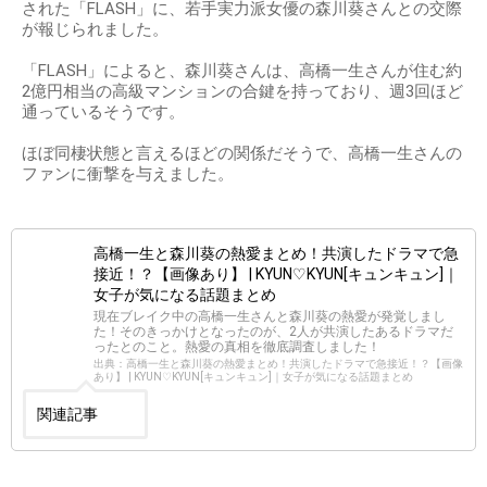
された「FLASH」に、若手実力派女優の森川葵さんとの交際
が報じられました。
「FLASH」によると、森川葵さんは、高橋一生さんが住む約
2億円相当の高級マンションの合鍵を持っており、週3回ほど
通っているそうです。
ほぼ同棲状態と言えるほどの関係だそうで、高橋一生さんの
ファンに衝撃を与えました。
高橋一生と森川葵の熱愛まとめ！共演したドラマで急
接近！？【画像あり】 | KYUN♡KYUN[キュンキュン]｜
女子が気になる話題まとめ
現在ブレイク中の高橋一生さんと森川葵の熱愛が発覚しまし
た！そのきっかけとなったのが、2人が共演したあるドラマだ
ったとのこと。熱愛の真相を徹底調査しました！
出典：高橋一生と森川葵の熱愛まとめ！共演したドラマで急接近！？【画像
あり】 | KYUN♡KYUN[キュンキュン]｜女子が気になる話題まとめ
関連記事