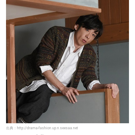
出典：
http://drama-fashion.up.n.seesaa.net