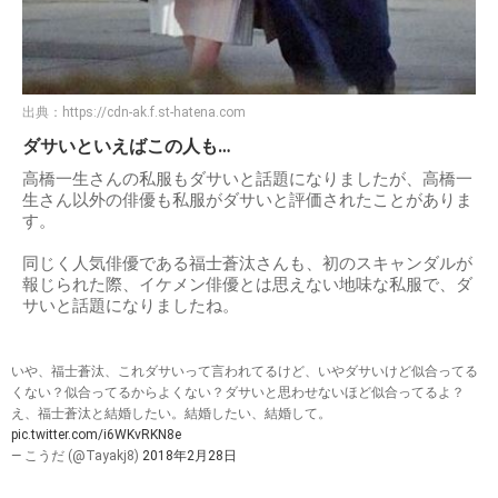
出典：
https://cdn-ak.f.st-hatena.com
ダサいといえばこの人も…
高橋一生さんの私服もダサいと話題になりましたが、高橋一
生さん以外の俳優も私服がダサいと評価されたことがありま
す。
同じく人気俳優である福士蒼汰さんも、初のスキャンダルが
報じられた際、イケメン俳優とは思えない地味な私服で、ダ
サいと話題になりましたね。
いや、福士蒼汰、これダサいって言われてるけど、いやダサいけど似合ってる
くない？似合ってるからよくない？ダサいと思わせないほど似合ってるよ？
え、福士蒼汰と結婚したい。結婚したい、結婚して。
pic.twitter.com/i6WKvRKN8e
— こうだ (@Tayakj8)
2018年2月28日