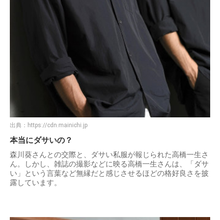
出典：
https://cdn.mainichi.jp
本当にダサいの？
森川葵さんとの交際と、ダサい私服が報じられた高橋一生さ
ん。しかし、雑誌の撮影などに映る高橋一生さんは、「ダサ
い」という言葉など無縁だと感じさせるほどの格好良さを披
露しています。