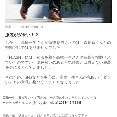
出典：
http://forwoman.red
服装がダサい！？
しかし、高橋一生さんが衝撃を与えたのは、森川葵さんとの
交際だけではありませんでした。
「FLASH」には、私服を着た高橋一生さんの写真が掲載され
ていたのですが、現在勢いのある人気俳優とは思えない服装
を身にまとっていました。
そのため、SNSなどを中心に、高橋一生さんの私服が「ダサ
い」との意見が飛び交うこととなりました。
高橋一生、服ダサいって言われて一人雨の中泣いたりしてないかな
— たべっ子どうぶつ (@maggiemydear)
2018年2月28日
高橋一生、熱愛云々より服がダサいほうが話題になってて草