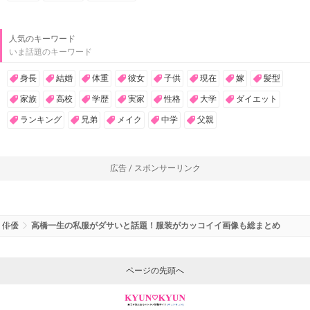
人気のキーワード
いま話題のキーワード
身長
結婚
体重
彼女
子供
現在
嫁
髪型
家族
高校
学歴
実家
性格
大学
ダイエット
ランキング
兄弟
メイク
中学
父親
広告 / スポンサーリンク
俳優
高橋一生の私服がダサいと話題！服装がカッコイイ画像も総まとめ
ページの先頭へ