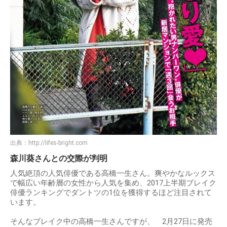
出典：
http://lifes-bright.com
森川葵さんとの交際が判明
人気絶頂の人気俳優である高橋一生さん。爽やかなルックス
で幅広い年齢層の女性から人気を集め、2017上半期ブレイク
俳優ランキングでダントツの1位を獲得するほど注目されて
います。
そんなブレイク中の高橋一生さんですが、 2月27日に発売