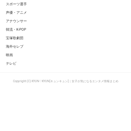
スポーツ選手
声優・アニメ
アナウンサー
韓流・K-POP
宝塚歌劇団
海外セレブ
映画
テレビ
Copyright (C) KYUN♡KYUN[キュンキュン]｜女子が気になるエンタメ情報まとめ