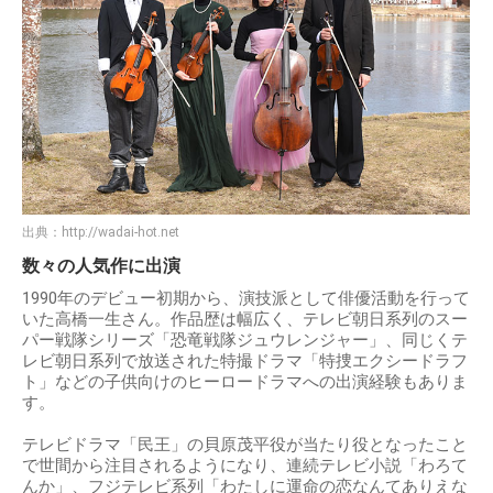
出典：
http://wadai-hot.net
数々の人気作に出演
1990年のデビュー初期から、演技派として俳優活動を行って
いた高橋一生さん。作品歴は幅広く、テレビ朝日系列のスー
パー戦隊シリーズ「恐竜戦隊ジュウレンジャー」、同じくテ
レビ朝日系列で放送された特撮ドラマ「特捜エクシードラフ
ト」などの子供向けのヒーロードラマへの出演経験もありま
す。
テレビドラマ「民王」の貝原茂平役が当たり役となったこと
で世間から注目されるようになり、連続テレビ小説「わろて
んか」、フジテレビ系列「わたしに運命の恋なんてありえな