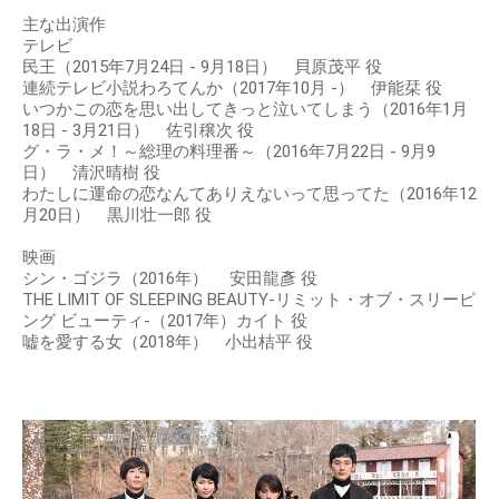
主な出演作
テレビ
民王（2015年7月24日 - 9月18日） 貝原茂平 役
連続テレビ小説わろてんか（2017年10月 -） 伊能栞 役
いつかこの恋を思い出してきっと泣いてしまう（2016年1月
18日 - 3月21日） 佐引穣次 役
グ・ラ・メ！～総理の料理番～（2016年7月22日 - 9月9
日） 清沢晴樹 役
わたしに運命の恋なんてありえないって思ってた（2016年12
月20日） 黒川壮一郎 役
映画
シン・ゴジラ（2016年） 安田龍彥 役
THE LIMIT OF SLEEPING BEAUTY-リミット・オブ・スリーピ
ング ビューティ-（2017年）カイト 役
嘘を愛する女（2018年） 小出桔平 役