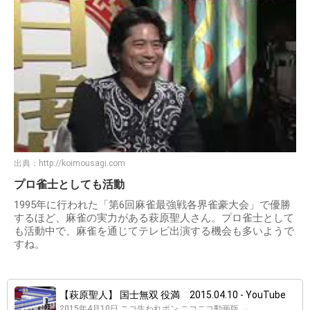
出典：
http://koimousagi.com
プロ雀士としても活動
1995年に行われた「第6回麻雀最強戦各界雀豪大会」で優勝
するほど、麻雀の実力がある萩原聖人さん。プロ雀士として
も活動中で、麻雀を通じてテレビ出演する機会も多いようで
すね。
【萩原聖人】 国士無双 役満 2015.04.10 - YouTube
2015年4月10日 ニコ生われポン ニコニコ動画版 →