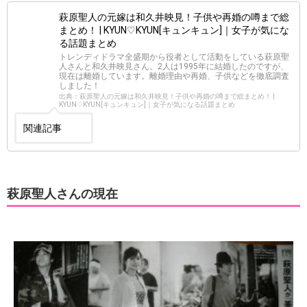
萩原聖人の元嫁は和久井映見！子供や再婚の噂まで総
まとめ！ | KYUN♡KYUN[キュンキュン]｜女子が気にな
る話題まとめ
トレンディドラマ全盛期から役者として活動をしている萩原聖
人さんと和久井映見さん。2人は1995年に結婚したのですが、
現在は離婚しています。離婚理由や再婚、子供などを徹底調査
しました！
出典：萩原聖人の元嫁は和久井映見！子供や再婚の噂まで総まとめ！ |
KYUN♡KYUN[キュンキュン]｜女子が気になる話題まとめ
関連記事
萩原聖人さんの現在