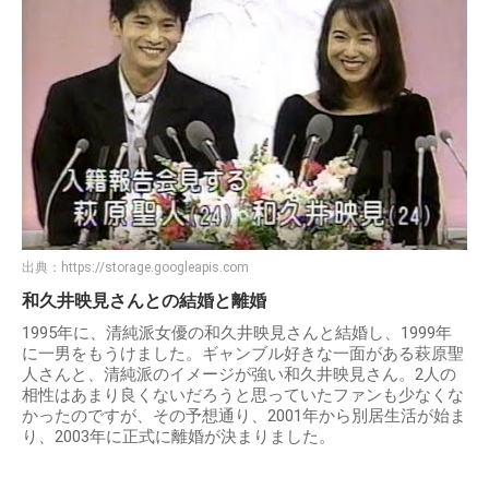
出典：
https://storage.googleapis.com
和久井映見さんとの結婚と離婚
1995年に、清純派女優の和久井映見さんと結婚し、1999年
に一男をもうけました。ギャンブル好きな一面がある萩原聖
人さんと、清純派のイメージが強い和久井映見さん。2人の
相性はあまり良くないだろうと思っていたファンも少なくな
かったのですが、その予想通り、2001年から別居生活が始ま
り、2003年に正式に離婚が決まりました。