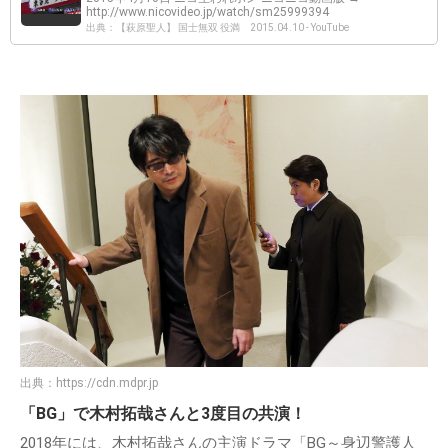
http://www.nicovideo.jp/watch/sm25999394
出典：【萩原聖人】 国士無双 役満 2015.04.10 - YouTube
出典：
https://cdn.mdpr.jp
「BG」で木村拓哉さんと3度目の共演！
2018年には、木村拓哉さんの主演ドラマ「BG～身辺警護人