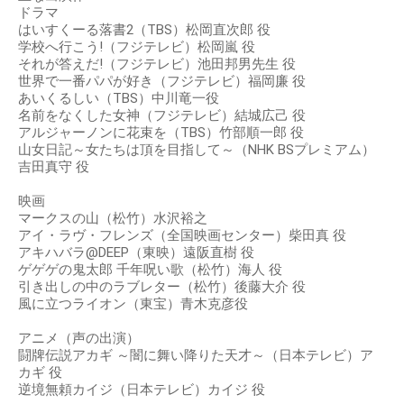
ドラマ
はいすくーる落書2（TBS）松岡直次郎 役
学校へ行こう!（フジテレビ）松岡嵐 役
それが答えだ!（フジテレビ）池田邦男先生 役
世界で一番パパが好き（フジテレビ）福岡廉 役
あいくるしい（TBS）中川竜一役
名前をなくした女神（フジテレビ）結城広己 役
アルジャーノンに花束を（TBS）竹部順一郎 役
山女日記～女たちは頂を目指して～（NHK BSプレミアム）
吉田真守 役
映画
マークスの山（松竹）水沢裕之
アイ・ラヴ・フレンズ（全国映画センター）柴田真 役
アキハバラ@DEEP（東映）遠阪直樹 役
ゲゲゲの鬼太郎 千年呪い歌（松竹）海人 役
引き出しの中のラブレター（松竹）後藤大介 役
風に立つライオン（東宝）青木克彦役
アニメ（声の出演）
闘牌伝説アカギ ～闇に舞い降りた天才～（日本テレビ）ア
カギ 役
逆境無頼カイジ（日本テレビ）カイジ 役