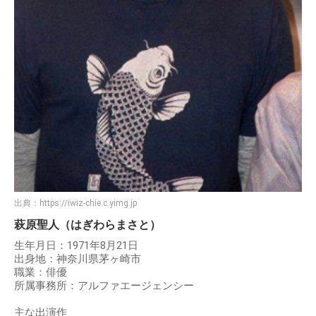
出典：
https://iwiz-chie.c.yimg.jp
萩原聖人（はぎわらまさと）
生年月日：1971年8月21日
出身地：神奈川県茅ヶ崎市
職業：俳優
所属事務所：アルファエージェンシー
主な出演作