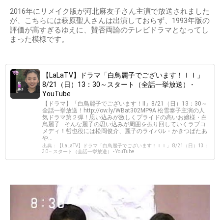
2016年にリメイク版が河北麻友子さん主演で放送されました
が、こちらには萩原聖人さんは出演しておらず、1993年版の
評価が高すぎるゆえに、賛否両論のテレビドラマとなってし
まった模様です。
【LaLaTV】ドラマ「白鳥麗子でございます！ＩＩ」
8/21（日）13：30～スタート（全話一挙放送） -
YouTube
【ドラマ】「白鳥麗子でございます！Ⅱ」8/21（日）13：30～
全話一挙放送！http://ow.ly/WBat302MP9A 松雪泰子主演の人
気ドラマ第２弾！思い込みが激しくプライドの高いお嬢様・白
鳥麗子―そんな麗子の思い込みが周囲を振り回していくラブコ
メディ！哲也役には松岡俊介、麗子のライバル・かきつばたあ
や...
出典：【LaLaTV】ドラマ「白鳥麗子でございます！ＩＩ」 8/21（日）13：
30～スタート（全話一挙放送） - YouTube