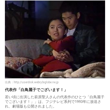
出典：
http://userdisk.webry.biglobe.ne.jp
代表作「白鳥麗子でございます！」
若い頃に出演した萩原聖人さんの代表作のひとつ「白鳥麗子
でございます！」」は、フジテレビ系列で1993年に放送さ
れ、劇場版も公開されました。