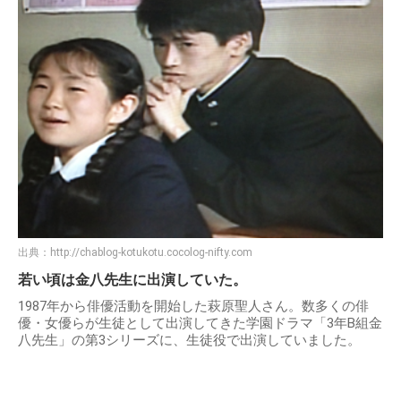
出典：
http://chablog-kotukotu.cocolog-nifty.com
若い頃は金八先生に出演していた。
1987年から俳優活動を開始した萩原聖人さん。数多くの俳
優・女優らが生徒として出演してきた学園ドラマ「3年B組金
八先生」の第3シリーズに、生徒役で出演していました。