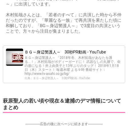
～」に出演しています。
木村拓哉さんとは、「若者のすべて」に共演した時から不仲
だったのですが、「華麗なる一族」で再共演を果たした頃に
和解しており、「BG～身辺警護人～」で3度目の共演という
ことで、方々から注目が集まりました。
ＢＧ～身辺警護人～ 30秒PR動画 - YouTube
ＢＧ～身辺警護人～ 「2018年冬、木村拓哉があなたを護
る…！」木村拓哉がボディーガードに！ 武器なしの丸腰で、命
の盾になる！井上由美子と13年ぶりのタッグ！ 2018年1月18
日（木）スタート！ 毎週木曜 よる９時 番組サイト：
http://www.tv-asahi.co.jp/bg/
出典：ＢＧ～身辺警護人～ 30秒PR動画 - YouTube
萩原聖人の若い頃や現在＆逮捕のデマ情報について
まとめ
-----------------広告の後に次ページに続きます-----------------