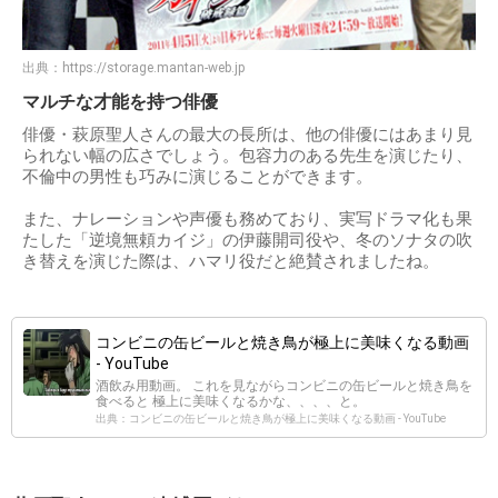
出典：
https://storage.mantan-web.jp
マルチな才能を持つ俳優
俳優・萩原聖人さんの最大の長所は、他の俳優にはあまり見
られない幅の広さでしょう。包容力のある先生を演じたり、
不倫中の男性も巧みに演じることができます。
また、ナレーションや声優も務めており、実写ドラマ化も果
たした「逆境無頼カイジ」の伊藤開司役や、冬のソナタの吹
き替えを演じた際は、ハマリ役だと絶賛されましたね。
コンビニの缶ビールと焼き鳥が極上に美味くなる動画
- YouTube
酒飲み用動画。 これを見ながらコンビニの缶ビールと焼き鳥を
食べると 極上に美味くなるかな、、、、と。
出典：コンビニの缶ビールと焼き鳥が極上に美味くなる動画 - YouTube