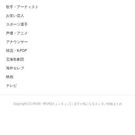
歌手・アーティスト
お笑い芸人
スポーツ選手
声優・アニメ
アナウンサー
韓流・K-POP
宝塚歌劇団
海外セレブ
映画
テレビ
Copyright (C) KYUN♡KYUN[キュンキュン]｜女子が気になるエンタメ情報まとめ