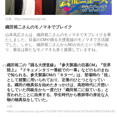
出典：
http://newslounge.net
織田裕二さんのモノマネでブレイク
山本高広さんは、織田裕二さんのモノマネで大ブレイクを果
たしました。目薬のCMや踊る大捜査線のモノマネで大活躍
でした。しかし、織田裕二さんからNGが出たという噂があ
り、最近は新たなモノマネも多く披露していますね。
織田裕二の『踊る大捜査線』『参天製薬の目薬CM』『世界
陸上』『ドキュメンタリー番組での一幕』などのものまね
で知られる。参天製薬CMの「キター!」は、登場時の「枕」
として頻繁に用いられており、定番のひとつとなってい
る。織田の物真似を始めたきっかけは、高校時代に片想い
をしていた同級生から一度だけ「織田裕二に似ている」と
言われたことに由来する。学生時代から教師等の身近な人
物の物真似をしていた。
出典：
https://ja.wikipedia.org/wiki/%E5%B1%B1%E6%9C%AC%E9%AB%98%E5%BA%83