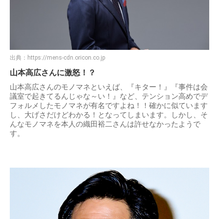
出典：
https://mens-cdn.oricon.co.jp
山本高広さんに激怒！？
山本高広さんのモノマネといえば、『キター！』『事件は会
議室で起きてるんじゃな～い！』など、テンション高めでデ
フォルメしたモノマネが有名ですよね！！確かに似ています
し、大げさだけどわかる！となってしまいます。しかし、そ
んなモノマネを本人の織田裕二さんは許せなかったようで
す。