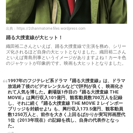
出典：
https://2chanmatome.files.wordpress.com
踊る大捜査線が大ヒット！
織田裕二さんといえば、踊る大捜査線で主演を務め、シリー
ズ化されるほど自身の大ヒットとなりました。織田裕二さん
といえば青島刑事というイメージがありますよね！カーキ色
のジャケットが印象的です。映画も大ヒットとなりました。
1997年のフジテレビ系ドラマ『踊る大捜査線』は、ドラマ
放送終了後のビデオレンタルなどで評判が良く、映画化さ
れて人気を博した。劇場版1作目の『踊る大捜査線 THE
MOVIE』は興行収入101億円、観客動員数700万人を記録
し、それに続く『踊る大捜査線 THE MOVIE 2 レインボー
ブリッジを封鎖せよ!』も、興行収入173.5億円、観客動員
数1250万人と、前作を大きく上回るばかりか実写邦画歴代
1位（2013年現在）の記録を残し、自身の代表作となっ
た。