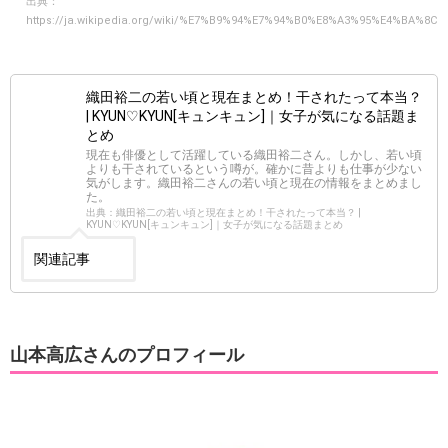
出典：
https://ja.wikipedia.org/wiki/%E7%B9%94%E7%94%B0%E8%A3%95%E4%BA%8C
織田裕二の若い頃と現在まとめ！干されたって本当？
| KYUN♡KYUN[キュンキュン]｜女子が気になる話題ま
とめ
現在も俳優として活躍している織田裕二さん。しかし、若い頃
よりも干されているという噂が。確かに昔よりも仕事が少ない
気がします。織田裕二さんの若い頃と現在の情報をまとめまし
た。
出典：織田裕二の若い頃と現在まとめ！干されたって本当？ |
KYUN♡KYUN[キュンキュン]｜女子が気になる話題まとめ
関連記事
山本高広さんのプロフィール