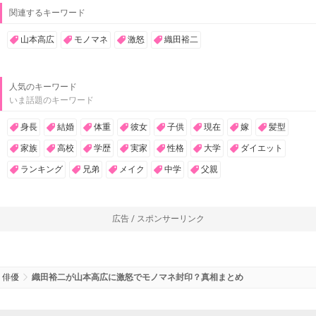
関連するキーワード
山本高広
モノマネ
激怒
織田裕二
人気のキーワード
いま話題のキーワード
身長
結婚
体重
彼女
子供
現在
嫁
髪型
家族
高校
学歴
実家
性格
大学
ダイエット
ランキング
兄弟
メイク
中学
父親
広告 / スポンサーリンク
俳優
織田裕二が山本高広に激怒でモノマネ封印？真相まとめ