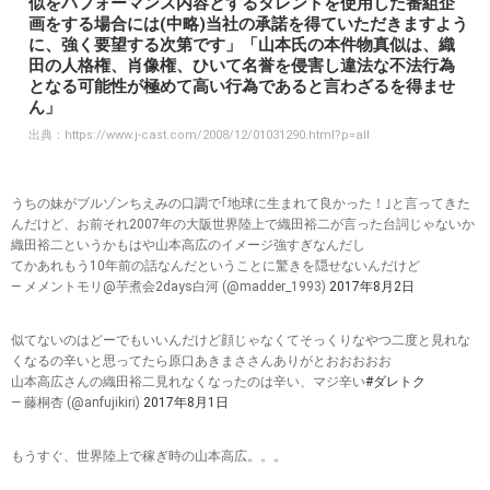
似をパフォーマンス内容とするタレントを使用した番組企
画をする場合には(中略)当社の承諾を得ていただきますよう
に、強く要望する次第です」「山本氏の本件物真似は、織
田の人格権、肖像権、ひいて名誉を侵害し違法な不法行為
となる可能性が極めて高い行為であると言わざるを得ませ
ん」
出典：
https://www.j-cast.com/2008/12/01031290.html?p=all
うちの妹がブルゾンちえみの口調で｢地球に生まれて良かった！｣と言ってきた
んだけど、お前それ2007年の大阪世界陸上で織田裕二が言った台詞じゃないか
織田裕二というかもはや山本高広のイメージ強すぎなんだし
てかあれもう10年前の話なんだということに驚きを隠せないんだけど
— メメントモリ@芋煮会2days白河 (@madder_1993)
2017年8月2日
似てないのはどーでもいいんだけど顔じゃなくてそっくりなやつ二度と見れな
くなるの辛いと思ってたら原口あきまささんありがとおおおおお
山本高広さんの織田裕二見れなくなったのは辛い、マジ辛い
#ダレトク
— 藤桐杏 (@anfujikiri)
2017年8月1日
もうすぐ、世界陸上で稼ぎ時の山本高広。。。