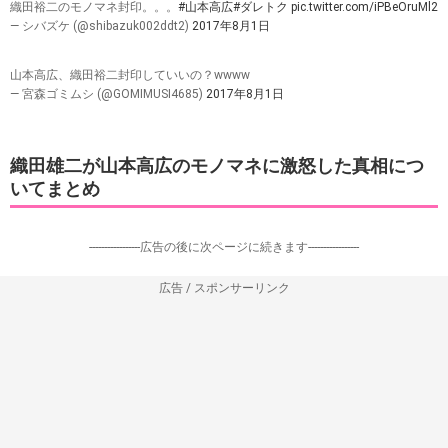
織田裕二のモノマネ封印。。。
#山本高広
#ダレトク
pic.twitter.com/iPBeOruMl2
— シバズケ (@shibazuk002ddt2)
2017年8月1日
山本高広、織田裕二封印していいの？wwww
— 宮森ゴミムシ (@GOMIMUSI4685)
2017年8月1日
織田雄二が山本高広のモノマネに激怒した真相につ
いてまとめ
-----------------広告の後に次ページに続きます-----------------
広告 / スポンサーリンク