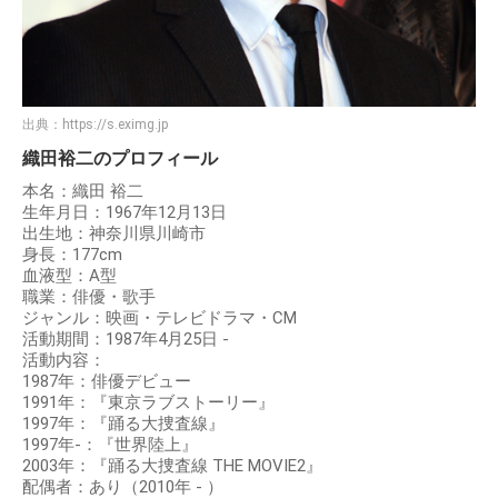
出典：
https://s.eximg.jp
織田裕二のプロフィール
本名：織田 裕二
生年月日：1967年12月13日
出生地：神奈川県川崎市
身長：177cm
血液型：A型
職業：俳優・歌手
ジャンル：映画・テレビドラマ・CM
活動期間：1987年4月25日 -
活動内容：
1987年：俳優デビュー
1991年：『東京ラブストーリー』
1997年：『踊る大捜査線』
1997年-：『世界陸上』
2003年：『踊る大捜査線 THE MOVIE2』
配偶者：あり（2010年 - ）