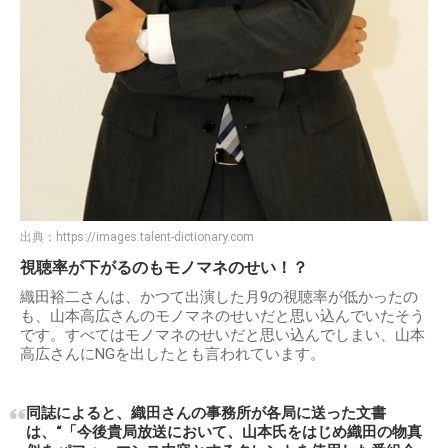
出典：
https://images.talent-dictionary.com
視聴率が下がるのもモノマネのせい！？
織田裕二さんは、かつて出演した月9の視聴率が低かったの
も、山本高広さんのモノマネのせいだと思い込んでいたそう
です。すべてはモノマネのせいだと思い込んでしまい、山本
高広さんにNGを出したとも言われています。
同誌によると、織田さんの事務所が各局に送った文書
は、“「今後貴局放送において、山本氏をはじめ織田の物真