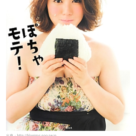
出典：
http://blogimg.goo.ne.jp