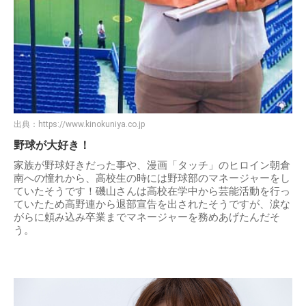
出典：
https://www.kinokuniya.co.jp
野球が大好き！
家族が野球好きだった事や、漫画「タッチ」のヒロイン朝倉
南への憧れから、高校生の時には野球部のマネージャーをし
ていたそうです！磯山さんは高校在学中から芸能活動を行っ
ていたため高野連から退部宣告を出されたそうですが、涙な
がらに頼み込み卒業までマネージャーを務めあげたんだそ
う。