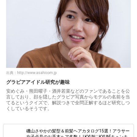
出典：
http://www.asahicom.jp
グラビアアイドル研究が趣味
安めぐみ・熊田曜子・酒井若菜などのファンであることを公
言しており、顔を隠したグラビア写真からモデルの名前を当
てるというクイズで、解説つきで全問正解するほど研究しつ
くしているそうです。
磯山さやかの髪型＆前髪ヘアカタログ15選！アラサー
女子必見のお手本ヘア多数！ | KYUN♡KYUN[キュンキ