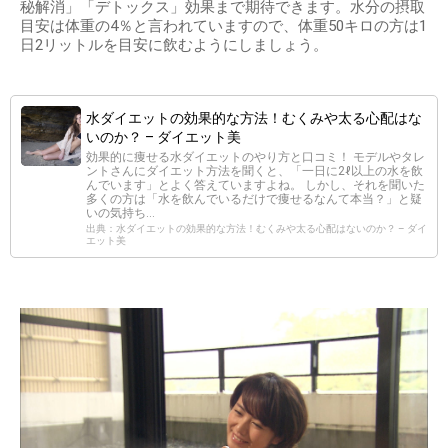
秘解消」「デトックス」効果まで期待できます。水分の摂取
目安は体重の4％と言われていますので、体重50キロの方は1
日2リットルを目安に飲むようにしましょう。
水ダイエットの効果的な方法！むくみや太る心配はな
いのか？ – ダイエット美
効果的に痩せる水ダイエットのやり方と口コミ！ モデルやタレ
ントさんにダイエット方法を聞くと、「一日に2ℓ以上の水を飲
んでいます」とよく答えていますよね。 しかし、それを聞いた
多くの方は「水を飲んでいるだけで痩せるなんて本当？」と疑
いの気持ち...
出典：水ダイエットの効果的な方法！むくみや太る心配はないのか？ – ダイ
エット美