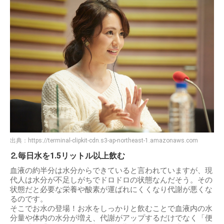
出典：
https://terminal-clipkit-cdn.s3-ap-northeast-1.amazonaws.com
⒉毎日水を1.5リットル以上飲む
血液の約半分は水分からできていると言われていますが、現
代人は水分が不足しがちでドロドロの状態なんだそう。その
状態だと必要な栄養や酸素が運ばれにくくなり代謝が悪くな
るのです。
そこでお水の登場！お水をしっかりと飲むことで血液内の水
分量や体内の水分が増え、代謝がアップするだけでなく「便