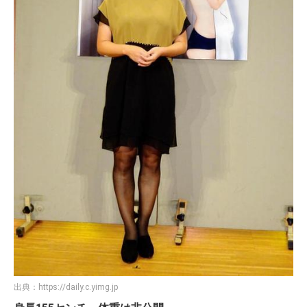
出典：
https://daily.c.yimg.jp