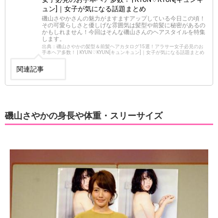
ュン]｜女子が気になる話題まとめ
磯山さやかさんの魅力がますますアップしている今日この頃！
その可愛らしさと優しげな雰囲気は髪型や前髪に秘密があるの
かもしれません！今回はそんな磯山さんのヘアスタイルを特集
します。
出典：磯山さやかの髪型＆前髪ヘアカタログ15選！アラサー女子必見のお
手本ヘア多数！ | KYUN♡KYUN[キュンキュン]｜女子が気になる話題まとめ
関連記事
磯山さやかの身長や体重・スリーサイズ