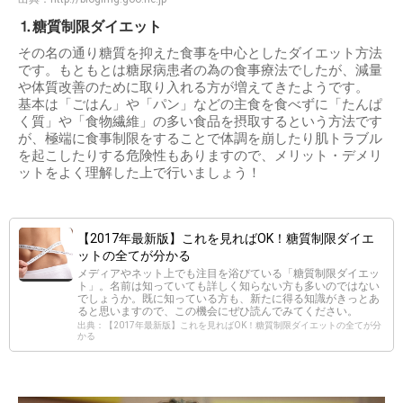
⒈糖質制限ダイエット
その名の通り糖質を抑えた食事を中心としたダイエット方法
です。もともとは糖尿病患者の為の食事療法でしたが、減量
や体質改善のために取り入れる方が増えてきたようです。
基本は「ごはん」や「パン」などの主食を食べずに「たんぱ
く質」や「食物繊維」の多い食品を摂取するという方法です
が、極端に食事制限をすることで体調を崩したり肌トラブル
を起こしたりする危険性もありますので、メリット・デメリ
ットをよく理解した上で行いましょう！
【2017年最新版】これを見ればOK！糖質制限ダイエ
ットの全てが分かる
メディアやネット上でも注目を浴びている「糖質制限ダイエッ
ト」。名前は知っていても詳しく知らない方も多いのではない
でしょうか。既に知っている方も、新たに得る知識がきっとあ
ると思いますので、この機会にぜひ読んでみてください。
出典：【2017年最新版】これを見ればOK！糖質制限ダイエットの全てが分
かる