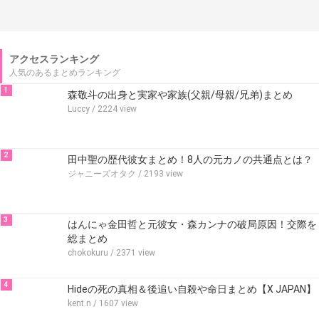
アクセスランキング
人気のあるまとめランキング
1
森敬斗の出身と実家や家族(父親/母親/兄弟)まとめ
Luccy
/ 2224 view
2
田中聖の歴代彼女まとめ！8人の元カノの共通点とは？
ジャニーズオタク
/ 2193 view
3
はんにゃ金田哲と元彼女・森カンナの破局原因！交際を
総まとめ
chokokuru
/ 2371 view
4
Hideの死の真相＆後追い自殺や命日まとめ【X JAPAN】
kent.n
/ 1607 view