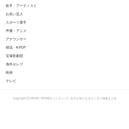
歌手・アーティスト
お笑い芸人
スポーツ選手
声優・アニメ
アナウンサー
韓流・K-POP
宝塚歌劇団
海外セレブ
映画
テレビ
Copyright (C) KYUN♡KYUN[キュンキュン]｜女子が気になるエンタメ情報まとめ