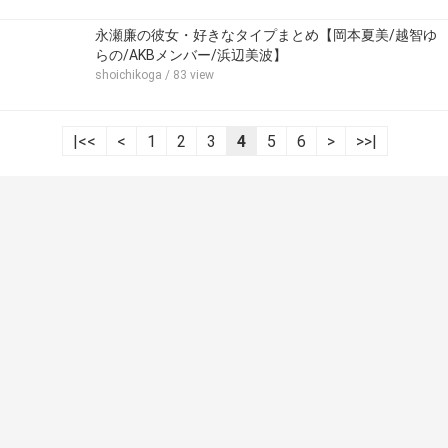
永瀬廉の彼女・好きなタイプまとめ【岡本夏美/越智ゆ
らの/AKBメンバー/浜辺美波】
shoichikoga
/ 83 view
|<<
<
1
2
3
4
5
6
>
>>|