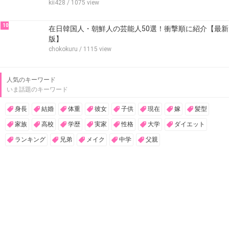
kii428
/ 1075 view
10
在日韓国人・朝鮮人の芸能人50選！衝撃順に紹介【最新
版】
chokokuru
/ 1115 view
人気のキーワード
いま話題のキーワード
身長
結婚
体重
彼女
子供
現在
嫁
髪型
家族
高校
学歴
実家
性格
大学
ダイエット
ランキング
兄弟
メイク
中学
父親