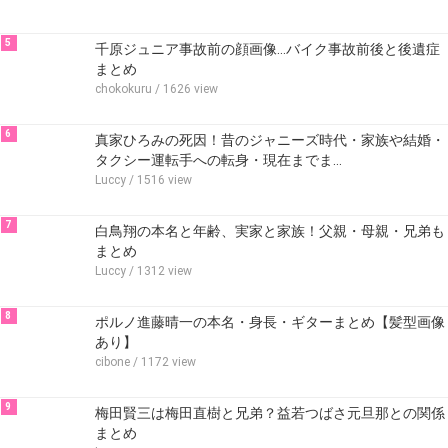
5
千原ジュニア事故前の顔画像…バイク事故前後と後遺症
まとめ
chokokuru
/ 1626 view
6
真家ひろみの死因！昔のジャニーズ時代・家族や結婚・
タクシー運転手への転身・現在までま…
Luccy
/ 1516 view
7
白鳥翔の本名と年齢、実家と家族！父親・母親・兄弟も
まとめ
Luccy
/ 1312 view
8
ポルノ進藤晴一の本名・身長・ギターまとめ【髪型画像
あり】
cibone
/ 1172 view
9
梅田賢三は梅田直樹と兄弟？益若つばさ元旦那との関係
まとめ